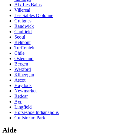
Aix Les Bains
Villereal
Les Sables D'olonne
Graignes
Randwick
Caulfield
Seoul
Belmont
Turffontein
Chile
Ostersund
Bergen
Wexford
Kilbeggan
Ascot
Haydock
Newmarket
Redcar
Ayr
Lingfield
Horseshoe Indianapolis
Gulfstream Park
Aide