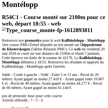
Montélopp
R54C1
- Course monté sur 2100m pour ce
web, départ
18:55
-
web
Retrouvez nos
pronostics
pour le web
Kallblodslopp - Montélopp
1ère course PMU/Zeturf disputée au trot monté sur l'
hippodrome
de Klosterskogen
(54ème Réunion PMU). Ce
web
du vendredi 29
mai 2026 se court sur une distance de 2100m et réunit 7 partants.
Cette épreuve est dotée de la somme de 4217€. Le
Kallblodslopp -
Montélopp
débutera à 18:55. Retrouvez les résultats et rapports du
Kallblodslopp - Montélopp après l'arrivée.
Sable - Corde à gauche - Volté - Entre 5 et 15 ans - Recul de 20
mètres: Ayant gagné au moins 27.410 € - Ayant gagné entre 16.867
€ et - Recul de 40 mètres: Ayant gagné au moins 44.277 € - Recul
de 60 mètres: Ayant gagné au moins 61.144 €
pas de pronostic base pour cette course.
Arrivée officielle :
7
-
5
-
4