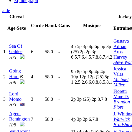
Equidegraph
aide
Cheval
Jockey
Corde
Hand.
Gains
Musique
Age-Sexe
Entraine
Gustavo
Sea Of
4
p
5
p
3
p
4
p
6
p
5
p
3
p
Adrian
Galilee
1
6
58.0
-
(25)
2
p
2
p
3
p
Aros
6,5,7,6,4,5,7,8,8,7,4,2
Harvey
H/5
Steve Wol
Jessica
Going
9
p
8
p
5
p
8
p
4
p
4
p
Valas
Hard
⊗
2
4
58.0
-
10p
12p
12p
(25)
5
p
Michael
1,2,5,2,6,6,0,8,8,5,8,1
H/9
Miller
Fioretti
Lord
Mme D.
3
Momo
3
58.0
-
2
p
3
p
(25)
2
p
8,7,8
Brandon
H/5
Fiore
Agent
J. Whitin
Remington
4
7
58.0
-
4
p
3
p
2
p
6,7,8
Warwick
Bradsha
H/5
Valid Point
11p
4
p
4
p
(25)
6
p
3
p
H. Turner