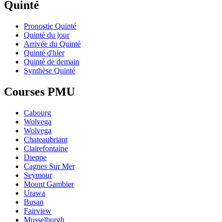
Quinté
Pronostic Quinté
Quinté du jour
Arrivée du Quinté
Quinté d'hier
Quinté de demain
Synthèse Quinté
Courses PMU
Cabourg
Wolvega
Wolvega
Chateaubriant
Clairefontaine
Dieppe
Cagnes Sur Mer
Seymour
Mount Gambier
Urawa
Busan
Fairview
Musselburgh