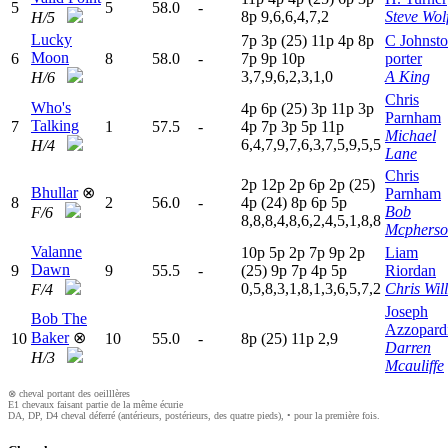
5
5
58.0
-
8
p
9,6,6,4,7,2
Steve Wol
H/5
Lucky
7
p
3
p
(25)
11p
4
p
8
p
C Johnsto
Moon
6
8
58.0
-
7
p
9
p
10p
porter
3,7,9,6,2,3,1,0
A King
H/6
Chris
Who's
4
p
6
p
(25)
3
p
11p
3
p
Parnham
Talking
7
1
57.5
-
4
p
7
p
3
p
5
p
11p
Michael
6,4,7,9,7,6,3,7,5,9,5,5
H/4
Lane
Chris
2
p
12p
2
p
6
p
2
p
(25)
Bhullar
⊗
Parnham
8
2
56.0
-
4
p
(24)
8
p
6
p
5
p
Bob
F/6
8,8,8,4,8,6,2,4,5,1,8,8
Mcphers
Valanne
10p
5
p
2
p
7
p
9
p
2
p
Liam
Dawn
9
9
55.5
-
(25)
9
p
7
p
4
p
5
p
Riordan
0,5,8,3,1,8,1,3,6,5,7,2
Chris Will
F/4
Joseph
Bob The
Azzopard
Baker
⊗
10
10
55.0
-
8
p
(25)
11p
2,9
Darren
H/3
Mcauliffe
⊗ cheval portant des oeilllères
E1 chevaux faisant partie de la même écurie
DA, DP, D4 cheval déferré (antérieurs, postérieurs, des quatre pieds), • pour la première fois.