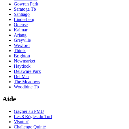
Gowran Park
Saratoga Tb
Santiago
Lindesberg
Odense
Kalmar
Arjang
Greyville
Wexford
Thirsk
Brighton
Newmarket
Haydock
Delaware Park
Del Mar
The Meadows
Woodbine Tb
Aide
Gagner au PMU
Les 8 Règles du Turf
Visuturf
Challenge Quinté