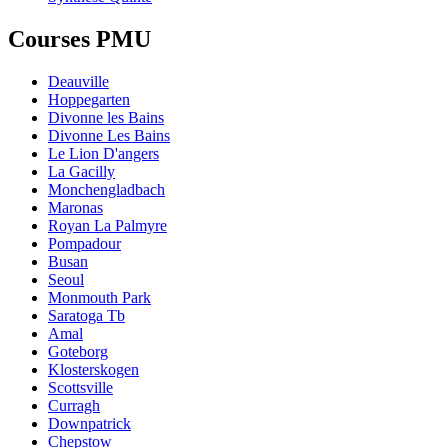
Courses PMU
Deauville
Hoppegarten
Divonne les Bains
Divonne Les Bains
Le Lion D'angers
La Gacilly
Monchengladbach
Maronas
Royan La Palmyre
Pompadour
Busan
Seoul
Monmouth Park
Saratoga Tb
Amal
Goteborg
Klosterskogen
Scottsville
Curragh
Downpatrick
Chepstow