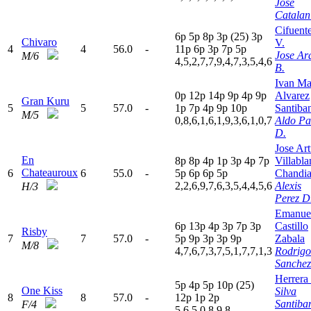
Jose
Catalan
Cifuent
6
p
5
p
8
p
3
p
(25)
3
p
Chivaro
V.
4
4
56.0
-
11p
6
p
3
p
7
p
5
p
Jose Ar
M/6
4,5,2,7,7,9,4,7,3,5,4,6
B.
Ivan Ma
0
p
12p
14p
9
p
4
p
9
p
Alvarez
Gran Kuru
5
5
57.0
-
1
p
7
p
4
p
9
p
10p
Santiba
M/5
0,8,6,1,6,1,9,3,6,1,0,7
Aldo Pa
D.
Jose Ar
En
8
p
8
p
4
p
1
p
3
p
4
p
7
p
Villabla
Chateauroux
6
6
55.0
-
5
p
6
p
6
p
5
p
Chandi
2,2,6,9,7,6,3,5,4,4,5,6
Alexis
H/3
Perez D
Emanue
6
p
13p
4
p
3
p
7
p
3
p
Castillo
Risby
7
7
57.0
-
5
p
9
p
3
p
3
p
9
p
Zabala
M/8
4,7,6,7,3,7,5,1,7,7,1,3
Rodrigo
Sanchez
Herrera
5
p
4
p
5
p
10p
(25)
One Kiss
Silva
8
8
57.0
-
12p
1
p
2
p
Santiba
F/4
5,6,5,0,8,9,8