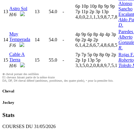
Alonso
6
p
10p
10p
8
p
9
p
9
p
Astro Sol
Sancho
13
13
54.0
-
7
p
11p
2
p
3
p
13p
Escalan
H/6
4,0,0,2,1,1,3,9,8,7,7,8
Aldo Pa
D.
Paredes
Muy
4
p
9
p
6
p
8
p
4
p
4
p
3
p
Alberto
Temperada
14
14
54.0
-
6
p
2
p
4
p
2
p
Gonzale
6,1,4,2,6,6,7,4,8,6,8,5
F/6
R.
Cable A
7
p
7
p
5
p
0
p
8
p
0
p
2
p
Rojas F.
Tierra
15
15
55.0
-
2
p
1
p
13p
5
p
Roberto
3,3,5,0,2,0,8,8,9,7,5,1
Toledo
H/6
⊗ cheval portant des oeilllères
E1 chevaux faisant partie de la même écurie
DA, DP, D4 cheval déferré (antérieurs, postérieurs, des quatre pieds), • pour la première fois.
Cheval
Jockey
Stats
COURSES DU 31/05/2026