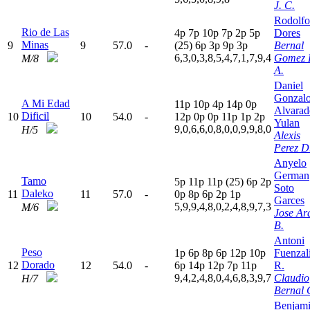
J. C.
Rodolfo
Rio de Las
4
p
7
p
10p
7
p
2
p
5
p
Dores
Minas
9
9
57.0
-
(25)
6
p
3
p
9
p
3
p
Bernal
6,3,0,3,8,5,4,7,1,7,9,4
Gomez 
M/8
A.
Daniel
Gonzal
A Mi Edad
11p
10p
4
p
14p
0
p
Alvarad
Dificil
10
10
54.0
-
12p
0
p
0
p
11p
1
p
2
p
Yulan
9,0,6,6,0,8,0,0,9,9,8,0
H/5
Alexis
Perez D
Anyelo
German
Tamo
5
p
11p
11p
(25)
6
p
2
p
Soto
Daleko
11
11
57.0
-
0
p
8
p
6
p
2
p
1
p
Garces
5,9,9,4,8,0,2,4,8,9,7,3
M/6
Jose Ar
B.
Antoni
Peso
1
p
6
p
8
p
6
p
12p
10p
Fuenzal
Dorado
12
12
54.0
-
6
p
14p
12p
7
p
11p
R.
9,4,2,4,8,0,4,6,8,3,9,7
Claudio
H/7
Bernal 
Benjam