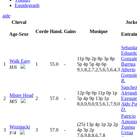
Equidegraph
aide
Cheval
Jock
Corde
Hand.
Gains
Musique
Age-Sexe
Entrai
Sebasti
Eduard
11p
9
p
2
p
8
p
3
p
8
p
Gonzal
Walk Easy
1
1
55.0
-
5
p
4
p
5
p
4
p
6
p
Barriga
H/6
9,1,8,2,7,2,5,6,5,6,4,3
Alberto
Gonzale
R.
Sanche
12p
0
p
0
p
11p
0
p
1
p
Alejand
Mister Head
2
2
57.0
-
5
p
4
p
9
p
13p
1
p
Exequie
M/5
8,0,0,9,0,9,5,6,1,7,9,0
Aldo Pa
D.
Patricio
Antonio
(25)
13p
4
p
1
p
2
p
2
p
Wozniacki
Zuniga
3
3
57.0
-
4
p
3
p
2
p
Urzua
F/4
7,6,9,8,8,6,7,8