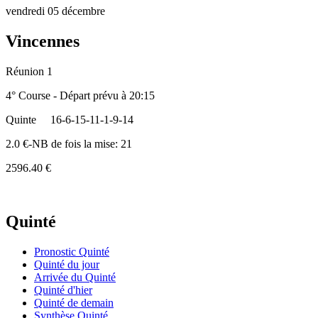
vendredi 05 décembre
Vincennes
Réunion 1
4° Course - Départ prévu à 20:15
Quinte
16-6-15-11-1-9-14
2.0 €-NB de fois la mise: 21
2596.40 €
Quinté
Pronostic Quinté
Quinté du jour
Arrivée du Quinté
Quinté d'hier
Quinté de demain
Synthèse Quinté