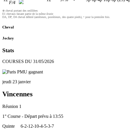
F/4
⊗ cheval portant des oeilllères
E1 chevaux faisant partie de la même écurie
DA, DP, D4 cheval déferré (antérieurs, postérieurs, des quatre pieds), • pour la première fois.
Cheval
Jockey
Stats
COURSES DU 31/05/2026
jeudi 23 janvier
Vincennes
Réunion 1
1° Course - Départ prévu à 13:55
Quinte
6-2-12-10-4-5-3-7