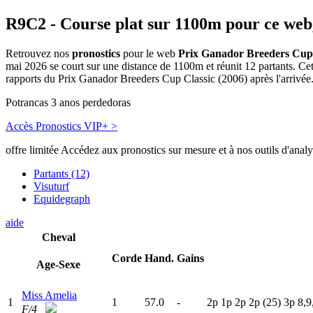
R9C2
- Course plat sur 1100m pour ce web
Retrouvez nos
pronostics
pour le web
Prix Ganador Breeders Cup 
mai 2026 se court sur une distance de 1100m et réunit 12 partants. C
rapports du Prix Ganador Breeders Cup Classic (2006) après l'arrivée
Potrancas 3 anos perdedoras
Accès Pronostics VIP+ >
offre limitée
Accédez aux pronostics sur mesure et à nos outils d'anal
Partants (12)
Visuturf
Equidegraph
aide
Cheval
Corde
Hand.
Gains
Age-Sexe
Miss Amelia
1
1
57.0
-
2
p
1
p
2
p
2
p
(25)
3
p
8,9
F/4