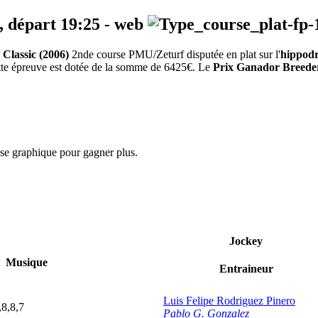
, départ
19:25
-
web
Classic (2006)
2nde course PMU/Zeturf disputée en plat sur l'
hippod
ette épreuve est dotée de la somme de 6425€. Le
Prix Ganador Breeder
.
yse graphique pour gagner plus.
Jockey
Musique
Entraineur
Luis Felipe Rodriguez Pinero
,8,8,7
Pablo G. Gonzalez