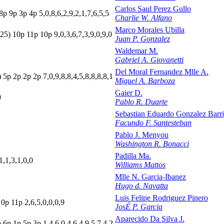
Carlos Saul Perez Gullo
8
p
9
p
3
p
4
p
5,0,8,6,2,9,2,1,7,6,5,5
Charlie W. Alfano
Marco Morales Ubilla
(25)
10p
11p
10p
9,0,3,6,7,3,9,0,9,0
Juan P. Gonzalez
Waldemar M.
Gabriel A. Giovanetti
Del Moral Fernandez Mlle A.
)
5
p
2
p
2
p
2
p
7,0,9,8,8,4,5,8,8,8,8,1
Miguel A. Barboza
Gaier D.
9
Pablo R. Duarte
Sebastian Eduardo Gonzalez Barr
Facundo F. Santesteban
Pablo J. Menyou
Washington R. Bonacci
Padilla Ma.
1,1,3,1,0,0
Williams Mattos
Mlle N. Garcia-Ibanez
Hugo d. Navatta
Luis Felipe Rodriguez Pinero
10p
11p
2,6,5,0,0,0,9
JosÉ P. Garcia
Aparecido Da Silva J.
p
6
p
1
p
5
p
3
p
1,4,6,0,4,6,4,9,5,7,4,2