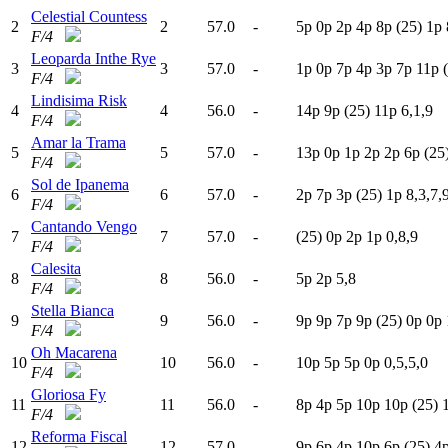
Celestial Countess
2
2
57.0
-
5
p
0
p
2
p
4
p
8
p
(25)
1
p
F/4
Leoparda Inthe Rye
3
3
57.0
-
1
p
0
p
7
p
4
p
3
p
7
p
11p
F/4
Lindisima Risk
4
4
56.0
-
14p
9
p
(25)
11p
6,1,9
F/4
Amar la Trama
5
5
57.0
-
13p
0
p
1
p
2
p
2
p
6
p
(25
F/4
Sol de Ipanema
6
6
57.0
-
2
p
7
p
3
p
(25)
1
p
8,3,7,
F/4
Cantando Vengo
7
7
57.0
-
(25)
0
p
2
p
1
p
0,8,9
F/4
Calesita
8
8
56.0
-
5
p
2
p
5,8
F/4
Stella Bianca
9
9
56.0
-
9
p
9
p
7
p
9
p
(25)
0
p
0
p
F/4
Oh Macarena
10
10
56.0
-
10p
5
p
5
p
0
p
0,5,5,0
F/4
Gloriosa Fy
11
11
56.0
-
8
p
4
p
5
p
10p
10p
(25)
F/4
Reforma Fiscal
12
12
57.0
-
9
p
6
p
4
p
10p
6
p
(25)
4