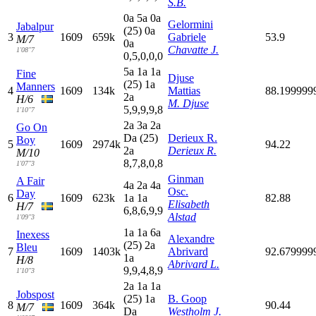
S.B.
0
a
5
a
0
a
Gelormini
Jabalpur
(25)
0
a
3
1609
659k
Gabriele
53.9
M/7
0
a
Chavatte J.
1'08"7
0,5,0,0,0
5
a
1
a
1
a
Fine
Djuse
(25)
1
a
Manners
4
1609
134k
Mattias
88.199999
2
a
H/6
M. Djuse
5,9,9,9,8
1'10"7
2
a
3
a
2
a
Go On
D
a
(25)
Derieux R.
Boy
5
1609
2974k
94.22
2
a
Derieux R.
M/10
8,7,8,0,8
1'07"3
Ginman
A Fair
4
a
2
a
4
a
Osc.
Day
6
1609
623k
1
a
1
a
82.88
Elisabeth
H/7
6,8,6,9,9
Alstad
1'09"3
1
a
1
a
6
a
Inexess
Alexandre
(25)
2
a
Bleu
7
1609
1403k
Abrivard
92.679999
1
a
H/8
Abrivard L.
9,9,4,8,9
1'10"3
2
a
1
a
1
a
Jobspost
(25)
1
a
B. Goop
8
1609
364k
90.44
M/7
D
a
Westholm J.