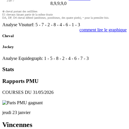
1'09"7
8,9,9,9,0
⊗ cheval portant des oeilllères
E1 chevaux faisant partie de la même écurie
DA, DP, D4 cheval déferré (antérieurs, postérieurs, des quatre pieds), • pour la première fois.
Analyse Visuturf:
5
-
7
-
2
-
8
-
4
-
6
-
1
-
3
comment lire le graphique
Cheval
Jockey
Analyse Equidegraph:
1
-
5
-
8
-
2
-
4
-
6
-
7
-
3
Stats
Rapports PMU
COURSES DU 31/05/2026
jeudi 23 janvier
Vincennes