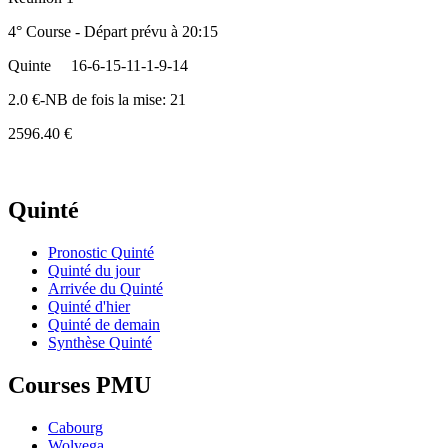
4° Course - Départ prévu à 20:15
Quinte
16-6-15-11-1-9-14
2.0 €-NB de fois la mise: 21
2596.40 €
Quinté
Pronostic Quinté
Quinté du jour
Arrivée du Quinté
Quinté d'hier
Quinté de demain
Synthèse Quinté
Courses PMU
Cabourg
Wolvega