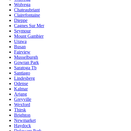
Wolvega
Chateaubriant
Clairefontaine
Dieppe
Cagnes Sur Mer
Seymour
Mount Gambier
Urawa
Busan
Fairview
Musselburgh
Gowran Park
Saratoga Tb
Santiago
Lindesberg
Odense
Kalmar
Arjang
Greyville
Wexford
Thirsk
Brighton
Newmarket
Haydock
Delaware Park