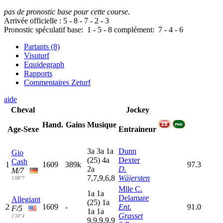
pas de pronostic base pour cette course.
Arrivée officielle :
5
-
8
-
7
-
2
-
3
Pronostic spéculatif
base:
1
-
5
-
8
complément:
7
-
4
-
6
Partants (8)
Visuturf
Equidegraph
Rapports
Commentaires Zeturf
aide
Cheval
Jockey
Hand.
Gains
Musique
Age-Sexe
Entraineur
3
a
3
a
1
a
Dunn
Gio
(25)
4
a
Dexter
Cash
1
1609
389k
97.3
2
a
D.
M/7
7,7,9,6,8
Wäjersten
1'08"7
Mlle C.
1
a
1
a
Delamare
Allegiant
(25)
1
a
2
1609
-
Ent.
91.0
F/5
1
a
1
a
Grasset
1'10"4
9,9,9,9,9