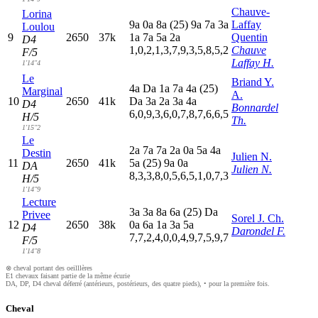
Chauve-
Lorina
9
a
0
a
8
a
(25)
9
a
7
a
3
a
Laffay
Loulou
9
2650
37k
1
a
7
a
5
a
2
a
Quentin
D4
1,0,2,1,3,7,9,3,5,8,5,2
Chauve
F/5
Laffay H.
1'14"4
Le
Briand Y.
4
a
D
a
1
a
7
a
4
a
(25)
Marginal
A.
10
2650
41k
D
a
3
a
2
a
3
a
4
a
D4
Bonnardel
6,0,9,3,6,0,7,8,7,6,6,5
H/5
Th.
1'15"2
Le
2
a
7
a
7
a
2
a
0
a
5
a
4
a
Destin
Julien N.
11
2650
41k
5
a
(25)
9
a
0
a
DA
Julien N.
8,3,3,8,0,5,6,5,1,0,7,3
H/5
1'14"9
Lecture
3
a
3
a
8
a
6
a
(25)
D
a
Privee
Sorel J. Ch.
12
2650
38k
0
a
6
a
1
a
3
a
5
a
D4
Darondel F.
7,7,2,4,0,0,4,9,7,5,9,7
F/5
1'14"8
⊗ cheval portant des oeilllères
E1 chevaux faisant partie de la même écurie
DA, DP, D4 cheval déferré (antérieurs, postérieurs, des quatre pieds), • pour la première fois.
Cheval