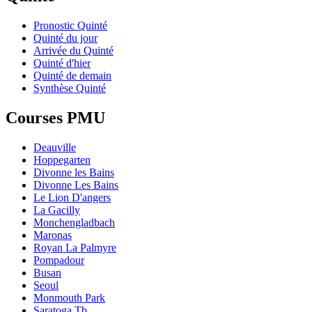
Pronostic Quinté
Quinté du jour
Arrivée du Quinté
Quinté d'hier
Quinté de demain
Synthèse Quinté
Courses PMU
Deauville
Hoppegarten
Divonne les Bains
Divonne Les Bains
Le Lion D'angers
La Gacilly
Monchengladbach
Maronas
Royan La Palmyre
Pompadour
Busan
Seoul
Monmouth Park
Saratoga Tb