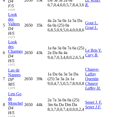
4
2650
35k
D
a
5
a
3
a
2
a
6
a
Le Vexier
D4
6,7,0,4,0,0,5,7,8,4,3,6
R.
F/5
1'14"6
Look
des
4
a
2
a
5
a
0
a
1
a
5
a
D
a
Gout L.
Vallees
5
2650
35k
6
a
0
a
(25)
0
a
Gout L.
D4
6,8,5,0,9,5,0,4,0,0,8,6
H/5
1'13"5
Look
des
1
a
6
a
3
a
0
a
7
a
6
a
(25)
Le Bris Y.
Charmes
6
2650
43k
2
a
D
a
8
a
4
a
Cury B.
D4
9,4,7,0,3,4,8,0,2,6,5,4
H/5
1'14"2
Chauve-
Lao de
1
a
D
a
6
a
3
a
5
a
D
a
Laffay
Nappes
7
2650
39k
(25)
5
a
3
a
2
a
1
a
Quentin
DP
9,0,4,7,5,0,5,7,8,9,0,8
Chauve
M/5
Laffay H.
1'13"9
Lets Go
de
2
a
7
a
3
a
0
a
0
a
(25)
Senet J. F.
Monchel
8
2650
44k
3
m
6
a
D
a
D
m
D
a
Senet J.F.
D4
8,3,7,0,0,7,4,0,0,0,2,4
H/5
1'14"9