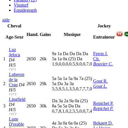
Visuturf
Equidegraph
aide
Cheval
Jockey
Hand.
Gains
Musique
Age-Sexe
Entraineur
Luz
9
a
1
a
D
a
D
a
D
a
D
a
Feron J.
Jeloca
1
2650
26k
5
a
1
a
0
a
(25)
D
a
Ch.
D4
1,9,0,0,0,0,5,9,0,0,7,0
Bouvier C.
H/5
1'15"1
Luberon
5
a
5
a
1
a
5
a
9
a
7
a
(25)
de la
Gout R.
2
2650
29k
5
a
D
a
3
a
3
a
Crau
D4
Gout L.
5,5,9,5,1,3,5,0,7,7,7,0
H/5
1'17"3
Lingfield
D
a
3
a
2
a
9
a
0
a
(25)
Repichet P.
D4
3
2650
30k
8
a
5
a
5
a
D
a
D
a
Repichet P.
H/5
0,7,8,1,0,2,5,5,0,0,7,4
1'15"2
Lune
4
a
3
a
0
a
6
a
0
a
(25)
Bekaert D.
D'erable