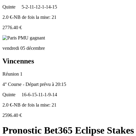
Quinte
5-2-11-12-1-14-15
2.0 €-NB de fois la mise: 21
2776.40 €
vendredi 05 décembre
Vincennes
Réunion 1
4° Course - Départ prévu à 20:15
Quinte
16-6-15-11-1-9-14
2.0 €-NB de fois la mise: 21
2596.40 €
Pronostic Bet365 Eclipse Stakes 