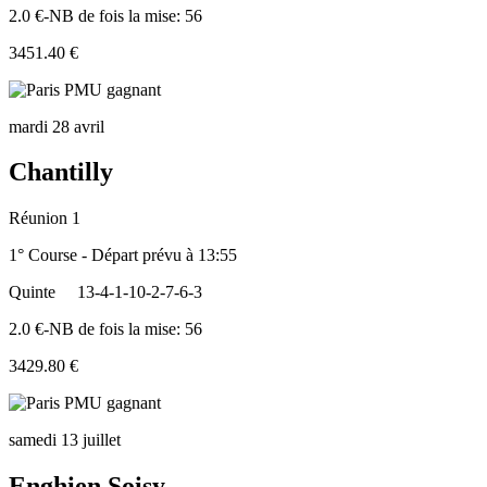
2.0 €-NB de fois la mise: 56
3451.40 €
mardi 28 avril
Chantilly
Réunion 1
1° Course - Départ prévu à 13:55
Quinte
13-4-1-10-2-7-6-3
2.0 €-NB de fois la mise: 56
3429.80 €
samedi 13 juillet
Enghien Soisy