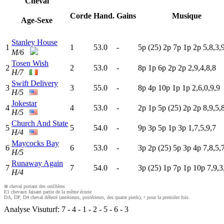
Cheval
Corde
Hand.
Gains
Musique
Age-Sexe
Stanley House
1
1
53.0
-
5
p
(25)
2
p
7
p
1
p
2
p
5,8,3,
M/6
Tosen Wish
2
2
53.0
-
8
p
1
p
6
p
2
p
2
p
2,9,4,8,8
H/7
Swift Delivery
3
3
55.0
-
8
p
4
p
10p
1
p
1
p
2,6,0,9,9
H/5
Jokestar
4
4
53.0
-
2
p
1
p
5
p
(25)
2
p
2
p
8,9,5,
H/5
Church And State
5
5
54.0
-
9
p
3
p
5
p
1
p
3
p
1,7,5,9,7
H/4
Maycocks Bay
6
6
53.0
-
3
p
2
p
(25)
5
p
3
p
4
p
7,8,5,
H/5
Runaway Again
7
7
54.0
-
3
p
(25)
1
p
7
p
1
p
10p
7,9,3
H/4
⊗ cheval portant des oeilllères
E1 chevaux faisant partie de la même écurie
DA, DP, D4 cheval déferré (antérieurs, postérieurs, des quatre pieds), • pour la première fois.
Analyse Visuturf:
7
-
4
-
1
-
2
-
5
-
6
-
3