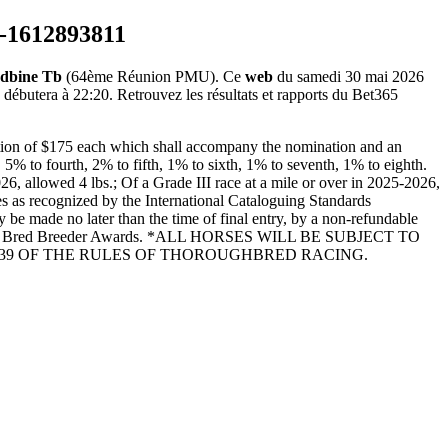
dbine Tb
(64ème Réunion PMU). Ce
web
du samedi 30 mai 2026
débutera à 22:20. Retrouvez les résultats et rapports du Bet365
 of $175 each which shall accompany the nomination and an
5% to fourth, 2% to fifth, 1% to sixth, 1% to seventh, 1% to eighth.
26, allowed 4 lbs.; Of a Grade III race at a mile or over in 2025-2026,
 as recognized by the International Cataloguing Standards
 be made no later than the time of final entry, by a non-refundable
ed/Ontario Bred Breeder Awards. *ALL HORSES WILL BE SUBJECT TO
39 OF THE RULES OF THOROUGHBRED RACING.