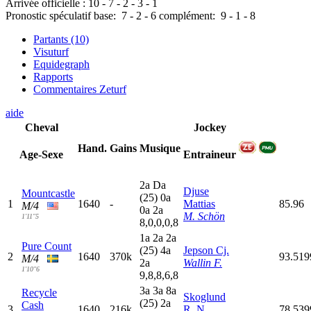
Arrivée officielle :
10
-
7
-
2
-
3
-
1
Pronostic spéculatif
base:
7
-
2
-
6
complément:
9
-
1
-
8
Partants (10)
Visuturf
Equidegraph
Rapports
Commentaires Zeturf
aide
Cheval
Jockey
Hand.
Gains
Musique
Age-Sexe
Entraineur
2
a
D
a
Djuse
Mountcastle
(25)
0
a
1
1640
-
Mattias
85.96
M/4
0
a
2
a
M. Schön
1'11"5
8,0,0,0,8
1
a
2
a
2
a
Pure Count
(25)
4
a
Jepson Cj.
2
1640
370k
93.51
M/4
2
a
Wallin F.
1'10"6
9,8,8,6,8
3
a
3
a
8
a
Recycle
Skoglund
(25)
2
a
Cash
3
1640
216k
R. N.
78.53