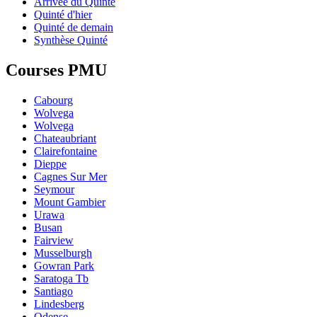
Arrivée du Quinté
Quinté d'hier
Quinté de demain
Synthèse Quinté
Courses PMU
Cabourg
Wolvega
Wolvega
Chateaubriant
Clairefontaine
Dieppe
Cagnes Sur Mer
Seymour
Mount Gambier
Urawa
Busan
Fairview
Musselburgh
Gowran Park
Saratoga Tb
Santiago
Lindesberg
Odense