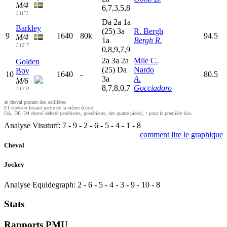
M/4
6,7,3,5,8
1'11"1
D
a
2
a
1
a
Barkley
(25)
3
a
R. Bergh
9
1640
80k
94.5
M/4
1
a
Bergh R.
1'12"7
0,8,9,7,9
2
a
3
a
2
a
Mlle C.
Golden
(25)
D
a
Nardo
Boy
10
1640
-
80.5
3
a
A.
M/6
8,7,8,0,7
Gocciadoro
1'12"0
⊗ cheval portant des oeilllères
E1 chevaux faisant partie de la même écurie
DA, DP, D4 cheval déferré (antérieurs, postérieurs, des quatre pieds), • pour la première fois.
Analyse Visuturf:
7
-
9
-
2
-
6
-
5
-
4
-
1
-
8
comment lire le graphique
Cheval
Jockey
Analyse Equidegraph:
2
-
6
-
5
-
4
-
3
-
9
-
10
-
8
Stats
Rapports PMU