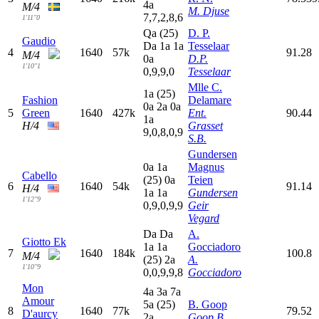
4
a
M/4
M. Djuse
7,7,2,8,6
1'11"0
Q
a
(25)
D. P.
Gaudio
D
a
1
a
1
a
Tesselaar
4
1640
57k
91.28
M/4
0
a
D.P.
1'10"1
0,9,9,0
Tesselaar
Mlle C.
1
a
(25)
Fashion
Delamare
0
a
2
a
0
a
5
Green
1640
427k
Ent.
90.44
1
a
H/4
Grasset
9,0,8,0,9
S.B.
Gundersen
0
a
1
a
Magnus
Cabello
(25)
0
a
Teien
6
1640
54k
91.14
H/4
1
a
1
a
Gundersen
1'12"9
0,9,0,9,9
Geir
Vegard
D
a
D
a
A.
Giotto Ek
1
a
1
a
Gocciadoro
7
1640
184k
100.8
M/4
(25)
2
a
A.
1'10"9
0,0,9,9,8
Gocciadoro
Mon
4
a
3
a
7
a
Amour
5
a
(25)
B. Goop
8
1640
77k
79.52
D'aurcy
2
a
Goop B.