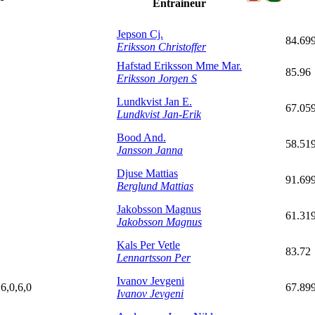
Entraineur
Jepson Cj.
84.69
Eriksson Christoffer
Hafstad Eriksson Mme Mar.
85.96
Eriksson Jorgen S
Lundkvist Jan E.
67.05
Lundkvist Jan-Erik
Bood And.
58.51
Jansson Janna
Djuse Mattias
91.69
Berglund Mattias
Jakobsson Magnus
61.31
Jakobsson Magnus
Kals Per Vetle
83.72
Lennartsson Per
Ivanov Jevgeni
,6,0,6,0
67.89
Ivanov Jevgeni