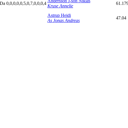
Andersson J-son Niklas
D
a
0,0,0,0,0,5,0,7,0,0,0,4
61.17
Kruse Annelie
Astrup Heidi
47.04
As Jonas Andreas