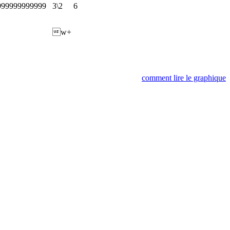
999999999999
3\2
6
w+
comment lire le graphique