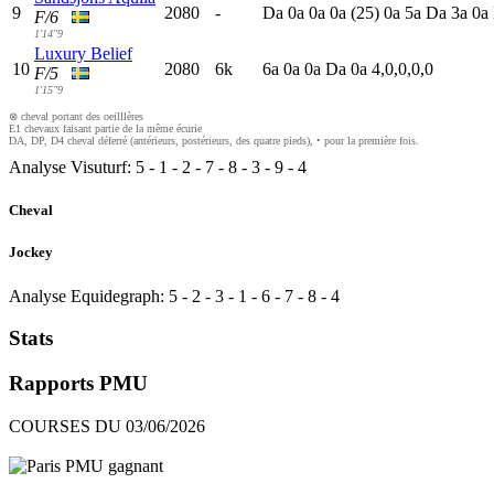
9
2080
-
D
a
0
a
0
a
0
a
(25)
0
a
5
a
D
a
3
a
0
a
F/6
1'14"9
Luxury Belief
10
2080
6k
6
a
0
a
0
a
D
a
0
a
4,0,0,0,0
F/5
1'15"9
⊗ cheval portant des oeilllères
E1 chevaux faisant partie de la même écurie
DA, DP, D4 cheval déferré (antérieurs, postérieurs, des quatre pieds), • pour la première fois.
Analyse Visuturf:
5
-
1
-
2
-
7
-
8
-
3
-
9
-
4
Cheval
Jockey
Analyse Equidegraph:
5
-
2
-
3
-
1
-
6
-
7
-
8
-
4
Stats
Rapports PMU
COURSES DU 03/06/2026