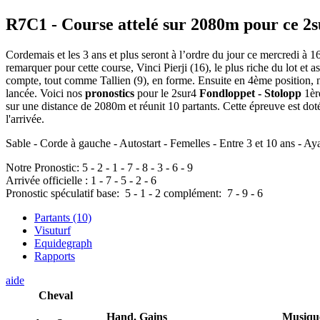
R7C1
- Course attelé sur 2080m pour ce 2
Cordemais et les 3 ans et plus seront à l’ordre du jour ce mercredi à
remarquer pour cette course, Vinci Pierji (16), le plus riche du lot et a
compte, tout comme Tallien (9), en forme. Ensuite en 4ème position, n
lancée. Voici nos
pronostics
pour le 2sur4
Fondloppet - Stolopp
1ère
sur une distance de 2080m et réunit 10 partants. Cette épreuve est d
l'arrivée.
Sable - Corde à gauche - Autostart - Femelles - Entre 3 et 10 ans - Ay
Notre Pronostic:
5
-
2
-
1
-
7
-
8
-
3
-
6
-
9
Arrivée officielle :
1
-
7
-
5
-
2
-
6
Pronostic spéculatif
base:
5
-
1
-
2
complément:
7
-
9
-
6
Partants (10)
Visuturf
Equidegraph
Rapports
aide
Cheval
Hand.
Gains
Musiqu