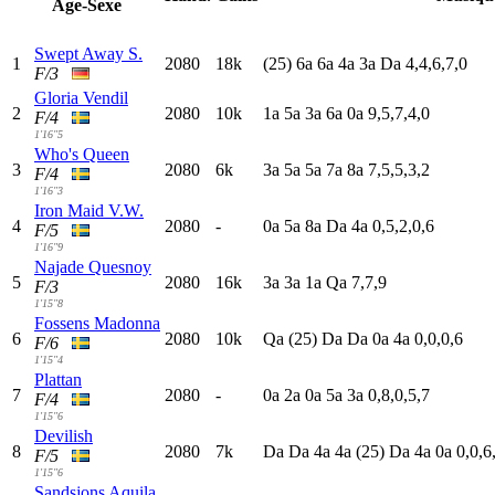
Age-Sexe
Swept Away S.
1
2080
18k
(25)
6
a
6
a
4
a
3
a
D
a
4,4,6,7,0
F/3
Gloria Vendil
2
2080
10k
1
a
5
a
3
a
6
a
0
a
9,5,7,4,0
F/4
1'16"5
Who's Queen
3
2080
6k
3
a
5
a
5
a
7
a
8
a
7,5,5,3,2
F/4
1'16"3
Iron Maid V.W.
4
2080
-
0
a
5
a
8
a
D
a
4
a
0,5,2,0,6
F/5
1'16"9
Najade Quesnoy
5
2080
16k
3
a
3
a
1
a
Q
a
7,7,9
F/3
1'15"8
Fossens Madonna
6
2080
10k
Q
a
(25)
D
a
D
a
0
a
4
a
0,0,0,6
F/6
1'15"4
Plattan
7
2080
-
0
a
2
a
0
a
5
a
3
a
0,8,0,5,7
F/4
1'15"6
Devilish
8
2080
7k
D
a
D
a
4
a
4
a
(25)
D
a
4
a
0
a
0,0,6
F/5
1'15"6
Sandsjons Aquila