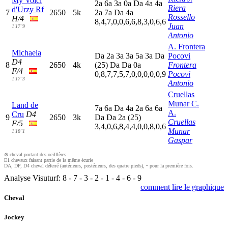
My Voici
2
a
6
a
3
a
0
a
D
a
4
a
4
a
Riera
d'Urzy Rf
7
2650
5k
2
a
7
a
D
a
4
a
Rossello
H/4
8,4,7,0,0,6,6,8,3,0,6,6
Juan
1'17"9
Antonio
A. Frontera
Michaela
D
a
2
a
3
a
3
a
5
a
3
a
D
a
Pocovi
D4
8
2650
4k
(25)
D
a
D
a
0
a
Frontera
F/4
0,8,7,7,5,7,0,0,0,0,0,9
Pocovi
1'17"3
Antonio
Cruellas
Munar C.
Land de
7
a
6
a
D
a
4
a
2
a
6
a
6
a
A.
Cru
D4
9
2650
3k
D
a
D
a
2
a
(25)
Cruellas
F/5
3,4,0,6,8,4,4,0,0,8,0,6
Munar
1'18"1
Gaspar
⊗ cheval portant des oeilllères
E1 chevaux faisant partie de la même écurie
DA, DP, D4 cheval déferré (antérieurs, postérieurs, des quatre pieds), • pour la première fois.
Analyse Visuturf:
8
-
7
-
3
-
2
-
1
-
4
-
6
-
9
comment lire le graphique
Cheval
Jockey