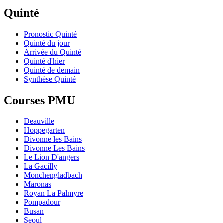
Quinté
Pronostic Quinté
Quinté du jour
Arrivée du Quinté
Quinté d'hier
Quinté de demain
Synthèse Quinté
Courses PMU
Deauville
Hoppegarten
Divonne les Bains
Divonne Les Bains
Le Lion D'angers
La Gacilly
Monchengladbach
Maronas
Royan La Palmyre
Pompadour
Busan
Seoul