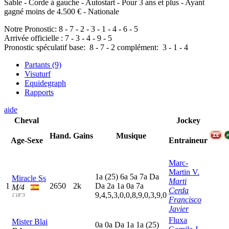
Sable - Corde à gauche - Autostart - Pour 3 ans et plus - Ayant
gagné moins de 4.500 € - Nationale
Notre Pronostic:
8
-
7
-
2
-
3
-
1
-
4
-
6
-
5
Arrivée officielle :
7
-
3
-
4
-
9
-
5
Pronostic spéculatif
base:
8
-
7
-
2
complément:
3
-
1
-
4
Partants (9)
Visuturf
Equidegraph
Rapports
aide
Cheval
Jockey
Hand.
Gains
Musique
Age-Sexe
Entraineur
Marc-
Martin V.
1
a
(25)
6
a
5
a
7
a
D
a
Miracle Ss
Marti
1
2650
2k
D
a
2
a
1
a
0
a
7
a
M/4
Cerda
9,4,5,3,0,0,8,9,0,3,9,0
1'18"3
Francisco
Javier
Fluxa
Mister Blai
0
a
0
a
D
a
1
a
1
a
(25)