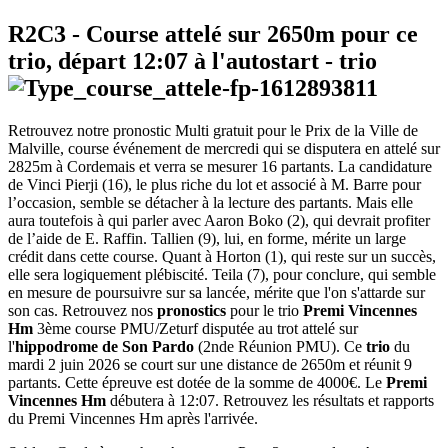
R2C3
- Course attelé sur 2650m pour ce
trio, départ
12:07
à l'autostart -
trio
Retrouvez notre pronostic Multi gratuit pour le Prix de la Ville de
Malville, course événement de mercredi qui se disputera en attelé sur
2825m à Cordemais et verra se mesurer 16 partants. La candidature
de Vinci Pierji (16), le plus riche du lot et associé à M. Barre pour
l’occasion, semble se détacher à la lecture des partants. Mais elle
aura toutefois à qui parler avec Aaron Boko (2), qui devrait profiter
de l’aide de E. Raffin. Tallien (9), lui, en forme, mérite un large
crédit dans cette course. Quant à Horton (1), qui reste sur un succès,
elle sera logiquement plébiscité. Teila (7), pour conclure, qui semble
en mesure de poursuivre sur sa lancée, mérite que l'on s'attarde sur
son cas. Retrouvez nos
pronostics
pour le trio
Premi Vincennes
Hm
3ème course PMU/Zeturf disputée au trot attelé sur
l'
hippodrome de Son Pardo
(2nde Réunion PMU). Ce
trio
du
mardi 2 juin 2026 se court sur une distance de 2650m et réunit 9
partants. Cette épreuve est dotée de la somme de 4000€. Le
Premi
Vincennes Hm
débutera à 12:07. Retrouvez les résultats et rapports
du Premi Vincennes Hm après l'arrivée.