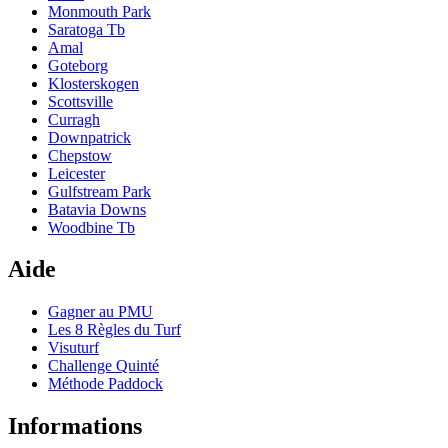
Monmouth Park
Saratoga Tb
Amal
Goteborg
Klosterskogen
Scottsville
Curragh
Downpatrick
Chepstow
Leicester
Gulfstream Park
Batavia Downs
Woodbine Tb
Aide
Gagner au PMU
Les 8 Règles du Turf
Visuturf
Challenge Quinté
Méthode Paddock
Informations