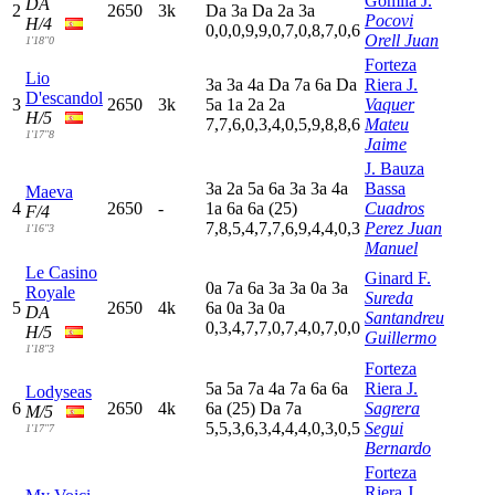
Gomila J.
DA
2
2650
3k
D
a
3
a
D
a
2
a
3
a
Pocovi
H/4
0,0,0,9,9,0,7,0,8,7,0,6
Orell Juan
1'18"0
Forteza
Lio
3
a
3
a
4
a
D
a
7
a
6
a
D
a
Riera J.
D'escandol
3
2650
3k
5
a
1
a
2
a
2
a
Vaquer
H/5
7,7,6,0,3,4,0,5,9,8,8,6
Mateu
1'17"8
Jaime
J. Bauza
3
a
2
a
5
a
6
a
3
a
3
a
4
a
Bassa
Maeva
4
2650
-
1
a
6
a
6
a
(25)
Cuadros
F/4
7,8,5,4,7,7,6,9,4,4,0,3
Perez Juan
1'16"3
Manuel
Le Casino
Ginard F.
0
a
7
a
6
a
3
a
3
a
0
a
3
a
Royale
Sureda
5
2650
4k
6
a
0
a
3
a
0
a
DA
Santandreu
0,3,4,7,7,0,7,4,0,7,0,0
H/5
Guillermo
1'18"3
Forteza
5
a
5
a
7
a
4
a
7
a
6
a
6
a
Riera J.
Lodyseas
6
2650
4k
6
a
(25)
D
a
7
a
Sagrera
M/5
5,5,3,6,3,4,4,4,0,3,0,5
Segui
1'17"7
Bernardo
Forteza
Riera J.