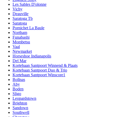
Les Sables D'olonne
Vichy
Deauville
Saratoga Tb
Saratoga
Pornichet La Baule
Northam
Funabashi
Mombetsu
Vaal
Newmarket
Horseshoe Indianapolis
Del Mar
Kortebaan Santpoort Winnend & Plaats
Kortebaan Santpoort Duo & Trio
Kortebaan Santpoort Winscore1
Bollnas
Aby
Boden
Sligo
Leopardstown
Brighton
Sandown
Southwell