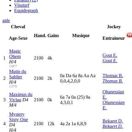
Visuturf
Equidegraph
aide
Cheval
Jockey
Hand.
Gains
Musique
Age-Sexe
Entraineur
Magic
Gout E.
Ohem
1
2100
4k
Gout E.
H/4
1'16"7
Mutin du
0
a
D
a
6
a
8
a
A
a
A
a
Thomas B.
Sablier
2
2100
2k
0,0,4,2,0,0
Thomas B.
H/4
1'17"0
Ohanessian
Maximus du
6
a
7
a
0
a
(25)
9
a
E.
3
Viclau
D4
2100
0k
4,3,0,1
Ohanessian
M/4
E.
Mystery
Sixty One
Bekaert D.
4
2100
12k
4
a
2
a
1
a
6,8,9
D4
Bekaert D.
H/4