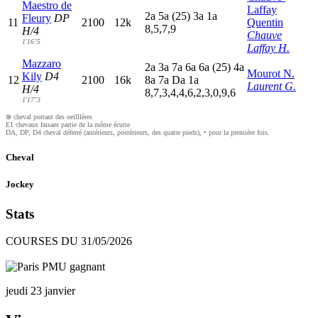
Maestro de
Laffay
2
a
5
a
(25)
3
a
1
a
Fleury
DP
11
2100
12k
Quentin
8,5,7,9
H/4
Chauve
1'16"5
Laffay H.
Mazzaro
2
a
3
a
7
a
6
a
6
a
(25)
4
a
Mourot N.
Kily
D4
12
2100
16k
8
a
7
a
D
a
1
a
Laurent G.
H/4
8,7,3,4,4,6,2,3,0,9,6
1'17"3
⊗ cheval portant des oeilllères
E1 chevaux faisant partie de la même écurie
DA, DP, D4 cheval déferré (antérieurs, postérieurs, des quatre pieds), • pour la première fois.
Cheval
Jockey
Stats
COURSES DU 31/05/2026
jeudi 23 janvier