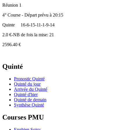
Réunion 1
4° Course - Départ prévu à 20:15
Quinte
16-6-15-11-1-9-14
2.0 €-NB de fois la mise: 21
2596.40 €
Quinté
Pronostic Quinté
Quinté du jour
Arrivée du Quinté
Quinté d'hier
Quinté de demain
Synthèse Quinté
Courses PMU
Enghien Soisy