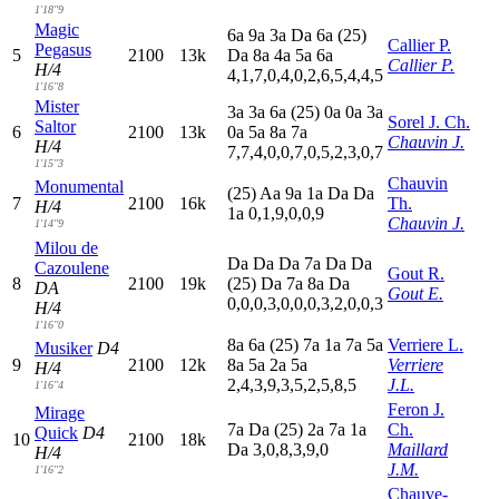
1'18"9
Magic
6
a
9
a
3
a
D
a
6
a
(25)
Callier P.
Pegasus
5
2100
13k
D
a
8
a
4
a
5
a
6
a
Callier P.
H/4
4,1,7,0,4,0,2,6,5,4,4,5
1'16"8
Mister
3
a
3
a
6
a
(25)
0
a
0
a
3
a
Sorel J. Ch.
Saltor
6
2100
13k
0
a
5
a
8
a
7
a
Chauvin J.
H/4
7,7,4,0,0,7,0,5,2,3,0,7
1'15"3
Chauvin
Monumental
(25)
A
a
9
a
1
a
D
a
D
a
7
2100
16k
Th.
H/4
1
a
0,1,9,0,0,9
Chauvin J.
1'14"9
Milou de
D
a
D
a
D
a
7
a
D
a
D
a
Cazoulene
Gout R.
8
2100
19k
(25)
D
a
7
a
8
a
D
a
DA
Gout E.
0,0,0,3,0,0,0,3,2,0,0,3
H/4
1'16"0
8
a
6
a
(25)
7
a
1
a
7
a
5
a
Verriere L.
Musiker
D4
9
2100
12k
8
a
5
a
2
a
5
a
Verriere
H/4
2,4,3,9,3,5,2,5,8,5
J.L.
1'16"4
Feron J.
Mirage
7
a
D
a
(25)
2
a
7
a
1
a
Ch.
Quick
D4
10
2100
18k
D
a
3,0,8,3,9,0
Maillard
H/4
J.M.
1'16"2
Chauve-