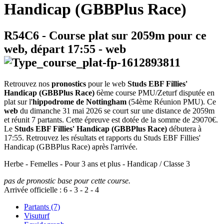
Handicap (GBBPlus Race)
R54C6
- Course plat sur 2059m pour ce
web, départ
17:55
-
web
Retrouvez nos
pronostics
pour le web
Studs EBF Fillies'
Handicap (GBBPlus Race)
6ème course PMU/Zeturf disputée en
plat sur l'
hippodrome de Nottingham
(54ème Réunion PMU). Ce
web
du dimanche 31 mai 2026 se court sur une distance de 2059m
et réunit 7 partants. Cette épreuve est dotée de la somme de 29070€.
Le
Studs EBF Fillies' Handicap (GBBPlus Race)
débutera à
17:55. Retrouvez les résultats et rapports du Studs EBF Fillies'
Handicap (GBBPlus Race) après l'arrivée.
Herbe - Femelles - Pour 3 ans et plus - Handicap / Classe 3
pas de pronostic base pour cette course.
Arrivée officielle :
6
-
3
-
2
-
4
Partants (7)
Visuturf