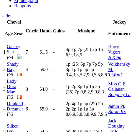
Equidegraph
Rapports
aide
Cheval
Jockey
Corde
Hand.
Gains
Musique
Age-Sexe
Entraineur
Galaxy
Harry
4
p
1
p
7
p
(25)
2
p
1
p
Star
1
7
61.5
-
Vigors
6,9,3,8,9
A King
F/4
Shady
1
p
(25)
6
p
7
p
7
p
5
p
Voikhansky
2
Bay
4
59.0
-
3
p
1
p
1
p
5
p
5
p
M.
F/5
9,4,3,3,5,7,9,9,5,5,8,6
T Ward
Lady
Miss C E
Dora
1
p
2
p
8
p
1
p
1
p
2
p
3
3
54.0
-
Callanan
Mae
(25)
7
p
9,8,2,9,9,8,3
Boughey G.
F/3
Dunkeld
2
p
4
p
1
p
5
p
(25)
2
p
Jamin Pl.
4
Dreamer
6
55.0
-
2
p
2
p
1
p
1
p
3
p
Burke Kr.
F/3
8,6,9,5,8,8,8,9,9,7,9,5
Jack
Silken
Doughty
5
Bay
5
54.5
-
6
p
3
p
1
p
8
p
4,7,9,2
Dr R