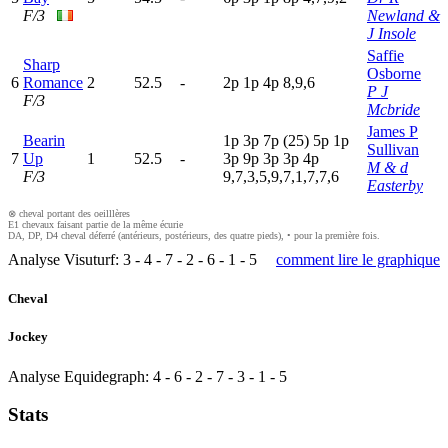
F/3
Newland &
J Insole
Saffie
Sharp
Osborne
6
Romance
2
52.5
-
2
p
1
p
4
p
8,9,6
P J
F/3
Mcbride
James P
Bearin
1
p
3
p
7
p
(25)
5
p
1
p
Sullivan
7
Up
1
52.5
-
3
p
9
p
3
p
3
p
4
p
M & d
F/3
9,7,3,5,9,7,1,7,7,6
Easterby
⊗ cheval portant des oeilllères
E1 chevaux faisant partie de la même écurie
DA, DP, D4 cheval déferré (antérieurs, postérieurs, des quatre pieds), • pour la première fois.
Analyse Visuturf:
3
-
4
-
7
-
2
-
6
-
1
-
5
comment lire le graphique
Cheval
Jockey
Analyse Equidegraph:
4
-
6
-
2
-
7
-
3
-
1
-
5
Stats