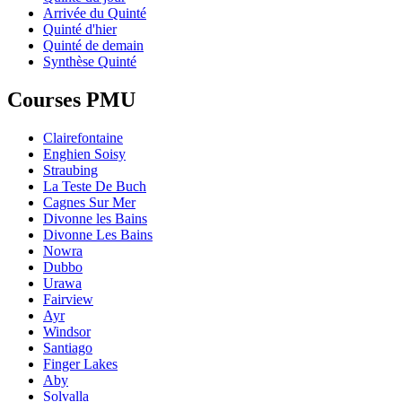
Arrivée du Quinté
Quinté d'hier
Quinté de demain
Synthèse Quinté
Courses PMU
Clairefontaine
Enghien Soisy
Straubing
La Teste De Buch
Cagnes Sur Mer
Divonne les Bains
Divonne Les Bains
Nowra
Dubbo
Urawa
Fairview
Ayr
Windsor
Santiago
Finger Lakes
Aby
Solvalla