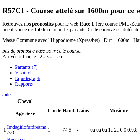
R57C1
- Course attelé sur 1600m pour ce 
Retrouvez nos
pronostics
pour le web
Race 1
1ère course PMU/Zeturf 
une distance de 1600m et réunit 7 partants. Cette épreuve est dotée
Masse Commune avec l'Hippodrome (Xpressbet) - Dirt - 1600m - Harn
pas de pronostic base pour cette course.
Arrivée officielle :
2
-
3
-
1
-
6
Partants (7)
Visuturf
Equidegraph
Rapports
aide
Cheval
Corde
Hand.
Gains
Musique
Age-Sexe
Imdagirlofurdreams
1
1
74.5
-
0
a
0
a
0
a
1
a
2
a
0,0,0,9,8
F/3
Bueckers