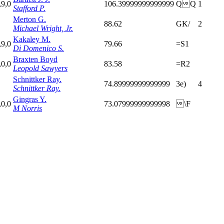
,9,0
106.39999999999999
QQ
1
Stafford P.
Merton G.
88.62
GK/
2
Michael Wright, Jr.
Kakaley M.
,9,0
79.66
=S1
Di Domenico S.
Braxten Boyd
,0,0
83.58
=R2
Leopold Sawyers
Schnittker Ray.
74.89999999999999
3e)
4
Schnittker Ray.
Gingras Y.
,0,0
73.07999999999998
\F
M Norris