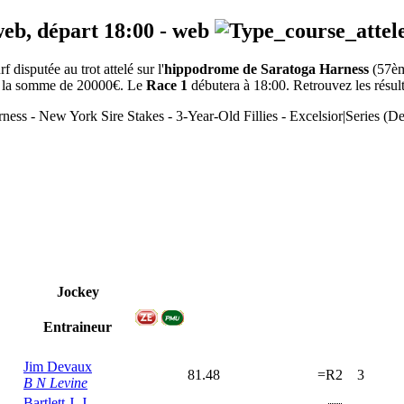
web, départ
18:00
-
web
disputée au trot attelé sur l'
hippodrome de Saratoga Harness
(57è
 de la somme de 20000€. Le
Race 1
débutera à 18:00. Retrouvez les résulta
ess - New York Sire Stakes - 3-Year-Old Fillies - Excelsior|Series
Jockey
Entraineur
Jim Devaux
81.48
=R2
3
B N Levine
Bartlett J. J.