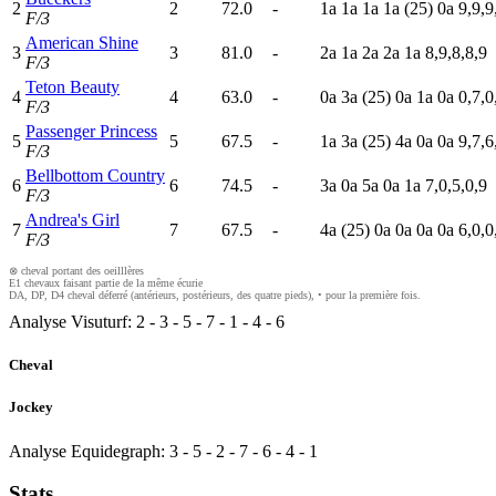
2
2
72.0
-
1
a
1
a
1
a
1
a
(25)
0
a
9,9,9
F/3
American Shine
3
3
81.0
-
2
a
1
a
2
a
2
a
1
a
8,9,8,8,9
F/3
Teton Beauty
4
4
63.0
-
0
a
3
a
(25)
0
a
1
a
0
a
0,7,0
F/3
Passenger Princess
5
5
67.5
-
1
a
3
a
(25)
4
a
0
a
0
a
9,7,6
F/3
Bellbottom Country
6
6
74.5
-
3
a
0
a
5
a
0
a
1
a
7,0,5,0,9
F/3
Andrea's Girl
7
7
67.5
-
4
a
(25)
0
a
0
a
0
a
0
a
6,0,0
F/3
⊗ cheval portant des oeilllères
E1 chevaux faisant partie de la même écurie
DA, DP, D4 cheval déferré (antérieurs, postérieurs, des quatre pieds), • pour la première fois.
Analyse Visuturf:
2
-
3
-
5
-
7
-
1
-
4
-
6
Cheval
Jockey
Analyse Equidegraph:
3
-
5
-
2
-
7
-
6
-
4
-
1
Stats