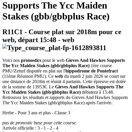
Supports The Ycc Maiden
Stakes (gbb/gbbplus Race)
R11C1
- Course plat sur 2018m pour ce
web, départ
15:48
-
web
Voici nos
pronostics
pour le web
Gieves And Hawkes Supports
The Ycc Maiden Stakes (gbb/gbbplus Race)
1ère course
PMU/Zeturf disputée en plat sur l'
hippodrome de Pontefract
(11ème Réunion PMU). Ce
web
du mardi 2 juin 2026 se court sur
une distance de 2018m et réunit 4 partants. Cette épreuve est dotée
de la somme de 13953€. Le
Gieves And Hawkes Supports The
Ycc Maiden Stakes (gbb/gbbplus Race)
débutera à 15:48.
Retrouvez les résultats et rapports du Gieves And Hawkes Supports
The Ycc Maiden Stakes (gbb/gbbplus Race) après l'arrivée.
Herbe - Pour 3 ans et plus - Classe 3
pas de pronostic base pour cette course.
Arrivée officielle :
3
-
1
-
2
-
4