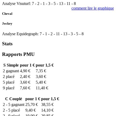
Analyse Visuturf:
7
-
2
-
1
-
3
-
5
-
13
-
11
-
8
comment lire le graphique
Cheval
Jockey
Analyse Equidegraph:
7
-
1
-
2
-
11
-
13
-
3
-
5
-
8
Stats
Rapports PMU
S
Simple
pour 1 €
pour 1,5 €
2
gagnant
4,90 €
7,35 €
2
placé
2,40 €
3,60 €
5
placé
3,60 €
5,40 €
9
placé
7,60 €
11,40 €
C
Couplé
pour 1 €
pour 1,5 €
2 - 5
gagnant
25,70 €
38,55 €
2 - 5
placé
9,40 €
14,10 €
2 - 9
placé
19,90 €
29,85 €