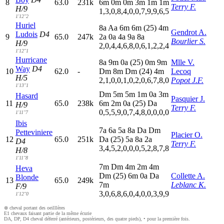
8
63.0
231k
6
m
0
m
0
m
3
m
1
m
1
m
Terry F.
H/9
1,3,0,8,4,0,0,7,9,9,6,5
1'12"2
Huriel
8
a
A
a
6
m
6
m
(25)
4
m
Gendrot A.
Ludois
D4
9
65.0
247k
2
a
0
a
4
a
9
a
8
a
Bourlier S.
H/9
2,0,4,4,6,8,0,6,1,2,2,4
1'12"1
Hurricane
8
a
9
m
0
a
(25)
0
m
9
m
Mlle V.
Way
D4
10
62.0
-
D
m
8
m
D
m
(24)
4
m
Lecoq
H/5
2,1,0,0,1,0,2,0,6,7,8,0
Popot J.F.
1'13"1
D
m
5
m
5
m
1
m
0
a
3
m
Hasard
Pasquier J.
11
65.0
238k
6
m
2
m
0
a
(25)
D
a
H/9
Terry F.
0,5,5,9,0,7,4,8,0,0,0,0
1'11"7
Ibis
7
a
6
a
5
a
8
a
D
a
D
m
Petteviniere
Placier O.
12
65.0
251k
D
a
(25)
5
a
8
a
2
a
D4
Terry F.
3,4,5,2,0,0,0,5,2,8,7,8
H/8
1'11"8
7
m
D
m
4
m
2
m
4
m
Heva
D
m
(25)
6
m
0
a
D
a
Collette A.
Blonde
13
65.0
249k
7
m
Leblanc K.
F/9
3,0,6,8,6,0,4,0,0,3,9,9
1'12"0
⊗ cheval portant des oeilllères
E1 chevaux faisant partie de la même écurie
DA, DP, D4 cheval déferré (antérieurs, postérieurs, des quatre pieds), • pour la première fois.