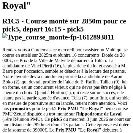
Royal"
R1C5
- Course monté sur 2850m pour ce
pick5, départ
16:15
-
pick5
Rendez vous à Cordemais ce mercredi pour assister au Multi qui se
courra en attelé sur 2825m et réunira 16 concurrents. Dotée de 28
000€, ce Prix de la Ville de Malville démarrera à 16h55. La
candidature de Vinci Pierji (16), le plus riche du lot et associé à M.
Barre pour l’occasion, semble se détacher à la lecture des partants.
Notre favorite devra craindre en priorité la candidature de Aaron
Boko (2), qui devrait profiter de l’aide de E. Raffin. Tallien (9), lui,
en forme, est un concurrent sérieux qui ne devra pas être négligé à
l'heure du choix. Quant à Horton (1), qui reste sur un succès, elle
n'aura pas la partie gagnée d'avance. Teila (7), pour finir, qui semble
en mesure de poursuivre sur sa lancée, retient notre attention. Voici
nos
pronostics
pour le pick5
Prix PMU "Le Royal"
5ème course
PMU/Zeturf disputée au trot monté sur l'
hippodrome de Laval
(1ère Réunion PMU). Ce
pick5
du mercredi 3 juin 2026 se court sur
une distance de 2850m et réunit 13 partants. Cette épreuve est dotée
de la somme de 39000€. Le
Prix PMU "Le Royal"
débutera à