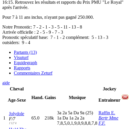
16:15. Retrouvez les résultats et rapports du Prix PMU "Le Royal"
après l'arrivée.
Pour 7 à 11 ans inclus, n'ayant pas gagné 250.000.
Notre Pronostic:
7
-
2
-
1
-
3
-
5
-
11
-
13
-
8
Arrivée officielle :
2
-
5
-
9
-
7
-
3
Pronostic spéculatif
base:
7
-
1
-
2
complément:
5
-
13
-
3
outsiders:
9
-
4
Partants (13)
Visuturf
Equidegraph
Rapports
Commentaires Zeturf
aide
Cheval
Jockey
Hand.
Gains
Musique
Age-Sexe
Entraineur
3
a
2
a
5
a
D
a
9
a
(25)
Raffin E.
Jolydole
1
65.0
218k
1
a
D
a
1
a
2
a
2
a
Bertr Mme
F/7
7,8,5,0,1,9,0,9,8,8,7,8
F.F.
1'12"4