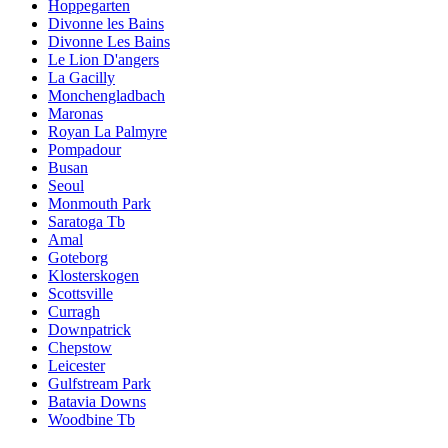
Hoppegarten
Divonne les Bains
Divonne Les Bains
Le Lion D'angers
La Gacilly
Monchengladbach
Maronas
Royan La Palmyre
Pompadour
Busan
Seoul
Monmouth Park
Saratoga Tb
Amal
Goteborg
Klosterskogen
Scottsville
Curragh
Downpatrick
Chepstow
Leicester
Gulfstream Park
Batavia Downs
Woodbine Tb