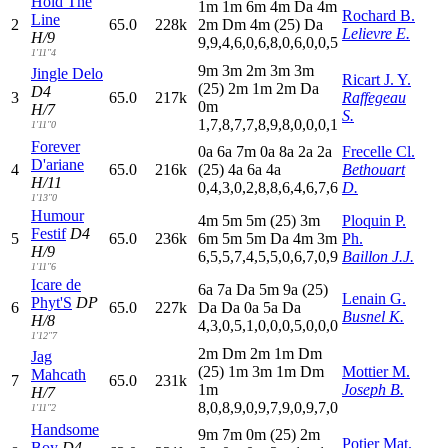
Hold The
1
m
1
m
6
m
4
m
D
a
4
m
Rochard B.
Line
2
65.0
228k
2
m
D
m
4
m
(25)
D
a
Lelievre E.
H/9
9,9,4,6,0,6,8,0,6,0,0,5
1'11"4
9
m
3
m
2
m
3
m
3
m
Jingle Delo
Ricart J. Y.
(25)
2
m
1
m
2
m
D
a
D4
3
65.0
217k
Raffegeau
0
m
H/7
S.
1,7,8,7,7,8,9,8,0,0,0,1
1'11"0
Forever
0
a
6
a
7
m
0
a
8
a
2
a
2
a
Frecelle Cl.
D'ariane
4
65.0
216k
(25)
4
a
6
a
4
a
Bethouart
H/11
0,4,3,0,2,8,8,6,4,6,7,6
D.
1'13"0
Humour
4
m
5
m
5
m
(25)
3
m
Ploquin P.
Festif
D4
5
65.0
236k
6
m
5
m
5
m
D
a
4
m
3
m
Ph.
H/9
6,5,5,7,4,5,5,0,6,7,0,9
Baillon J.J.
1'11"6
Icare de
6
a
7
a
D
a
5
m
9
a
(25)
Lenain G.
Phyt'S
DP
6
65.0
227k
D
a
D
a
0
a
5
a
D
a
Busnel K.
H/8
4,3,0,5,1,0,0,0,5,0,0,0
1'12"7
2
m
D
m
2
m
1
m
D
m
Jag
(25)
1
m
3
m
1
m
D
m
Mottier M.
Mahcath
7
65.0
231k
1
m
Joseph B.
H/7
8,0,8,9,0,9,7,9,0,9,7,0
1'11"2
Handsome
9
m
7
m
0
m
(25)
2
m
Potier Mat.
Boy
D4