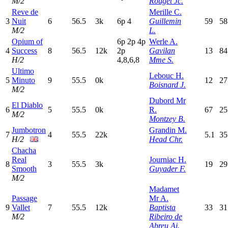
M/2
Rouget Jc.
Reve de
Merille C.
3
Nuit
6
56.5
3k
6
p
4
Guillemin
59
58
M/2
L.
Opium of
6
p
2
p
4
p
Werle A.
4
Success
8
56.5
12k
2
p
Gavilan
13
84
H/2
4,8,6,8
Mme S.
Ultimo
Lebouc H.
5
Minuto
9
55.5
0k
12
27
Boisnard J.
M/2
Dubord Mr
El Diablo
6
5
55.5
0k
R.
67
25
M/2
Montzey B.
Jumbotron
Grandin M.
7
4
55.5
22k
5.1
35
H/2
Head Chr.
Chacha
Real
Journiac H.
8
3
55.5
3k
19
29
Smooth
Guyader F.
M/2
Madamet
Passage
Mr A.
9
Vallet
7
55.5
12k
Baptista
33
31
M/2
Ribeiro de
Abreu Aj.