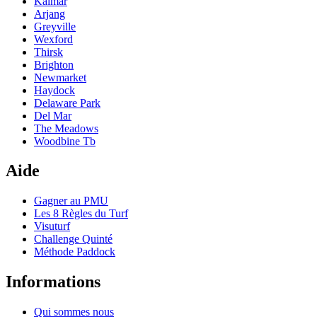
Kalmar
Arjang
Greyville
Wexford
Thirsk
Brighton
Newmarket
Haydock
Delaware Park
Del Mar
The Meadows
Woodbine Tb
Aide
Gagner au PMU
Les 8 Règles du Turf
Visuturf
Challenge Quinté
Méthode Paddock
Informations
Qui sommes nous