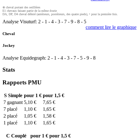
⊗ cheval portant des oeilllères
E1 chevaux faisant partie de la même écurie
DA, DP, D4 cheval déferré (antérieurs, postérieurs, des quatre pieds), • pour la première fois.
Analyse Visuturf:
2
-
1
-
4
-
3
-
7
-
9
-
8
-
5
comment lire le graphique
Cheval
Jockey
Analyse Equidegraph:
2
-
1
-
4
-
3
-
7
-
5
-
9
-
8
Stats
Rapports PMU
S
Simple
pour 1 €
pour 1,5 €
7
gagnant
5,10 €
7,65 €
7
placé
1,10 €
1,65 €
2
placé
1,05 €
1,58 €
1
placé
1,10 €
1,65 €
C
Couplé
pour 1 €
pour 1,5 €