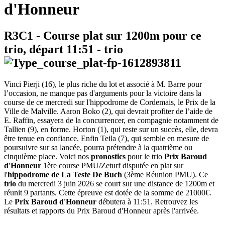
d'Honneur
R3C1
- Course plat sur 1200m pour ce
trio, départ
11:51
-
trio
Vinci Pierji (16), le plus riche du lot et associé à M. Barre pour
l’occasion, ne manque pas d'arguments pour la victoire dans la
course de ce mercredi sur l'hippodrome de Cordemais, le Prix de la
Ville de Malville. Aaron Boko (2), qui devrait profiter de l’aide de
E. Raffin, essayera de la concurrencer, en compagnie notamment de
Tallien (9), en forme. Horton (1), qui reste sur un succès, elle, devra
être tenue en confiance. Enfin Teila (7), qui semble en mesure de
poursuivre sur sa lancée, pourra prétendre à la quatrième ou
cinquième place. Voici nos
pronostics
pour le trio
Prix Baroud
d'Honneur
1ère course PMU/Zeturf disputée en plat sur
l'
hippodrome de La Teste De Buch
(3ème Réunion PMU). Ce
trio
du mercredi 3 juin 2026 se court sur une distance de 1200m et
réunit 9 partants. Cette épreuve est dotée de la somme de 21000€.
Le
Prix Baroud d'Honneur
débutera à 11:51. Retrouvez les
résultats et rapports du Prix Baroud d'Honneur après l'arrivée.