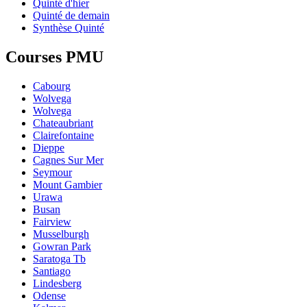
Quinté d'hier
Quinté de demain
Synthèse Quinté
Courses PMU
Cabourg
Wolvega
Wolvega
Chateaubriant
Clairefontaine
Dieppe
Cagnes Sur Mer
Seymour
Mount Gambier
Urawa
Busan
Fairview
Musselburgh
Gowran Park
Saratoga Tb
Santiago
Lindesberg
Odense