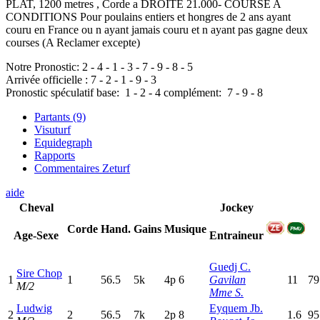
PLAT, 1200 metres , Corde a DROITE 21.000- COURSE A
CONDITIONS Pour poulains entiers et hongres de 2 ans ayant
couru en France ou n ayant jamais couru et n ayant pas gagne deux
courses (A Reclamer excepte)
Notre Pronostic:
2
-
4
-
1
-
3
-
7
-
9
-
8
-
5
Arrivée officielle :
7
-
2
-
1
-
9
-
3
Pronostic spéculatif
base:
1
-
2
-
4
complément:
7
-
9
-
8
Partants (9)
Visuturf
Equidegraph
Rapports
Commentaires Zeturf
aide
Cheval
Jockey
Corde
Hand.
Gains
Musique
Age-Sexe
Entraineur
Guedj C.
Sire Chop
1
1
56.5
5k
4
p
6
Gavilan
11
79
M/2
Mme S.
Ludwig
Eyquem Jb.
2
2
56.5
7k
2
p
8
1.6
95