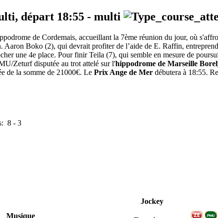
ulti, départ
18:55
-
multi
ippodrome de Cordemais, accueillant la 7ème réunion du jour, où s'affron
on. Aaron Boko (2), qui devrait profiter de l’aide de E. Raffin, entrepre
cher une 4e place. Pour finir Teila (7), qui semble en mesure de poursuiv
/Zeturf disputée au trot attelé sur l'
hippodrome de Marseille Borel
otée de la somme de 21000€. Le
Prix Ange de Mer
débutera à 18:55. Ret
s:
8
-
3
Jockey
Musique