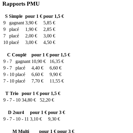
Rapports PMU
S
Simple
pour 1 €
pour 1,5 €
9
gagnant
3,90 €
5,85 €
9
placé
1,90 €
2,85 €
7
placé
2,00 €
3,00 €
10
placé
3,00 €
4,50 €
C
Couplé
pour 1 €
pour 1,5 €
9 - 7
gagnant
10,90 €
16,35 €
9 - 7
placé
4,40 €
6,60 €
9 - 10
placé
6,60 €
9,90 €
7 - 10
placé
7,70 €
11,55 €
T
Trio
pour 1 €
pour 1,5 €
9 - 7 - 10
34,80 €
52,20 €
D
2sur4
pour 1 €
pour 3 €
9 - 7 - 10 - 11
3,10 €
9,30 €
M
Multi
pour 1 €
pour 3 €