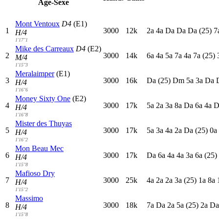
Age-Sexe
Mont Ventoux
D4
(E1)
1
3000
12k
2
a
4
a
D
a
D
a
D
a
(25)
7
H/4
1'17"1
Mike des Carreaux
D4
(E2)
2
3000
14k
6
a
4
a
5
a
7
a
4
a
7
a
(25)
M/4
1'15"3
Meralaimper
(E1)
3
3000
16k
D
a
(25)
D
m
5
a
3
a
D
a
H/4
1'16"6
Money Sixty One
(E2)
4
3000
17k
5
a
2
a
3
a
8
a
D
a
6
a
4
a
H/4
1'16"8
Mister des Thuyas
5
3000
17k
5
a
3
a
4
a
2
a
D
a
(25)
0
a
H/4
1'16"2
Mon Beau Mec
6
3000
17k
D
a
6
a
4
a
4
a
3
a
6
a
(25)
H/4
1'15"8
Mafioso Dry
7
3000
25k
4
a
2
a
2
a
3
a
(25)
1
a
8
a
H/4
1'15"2
Massimo
8
3000
18k
7
a
D
a
2
a
5
a
(25)
2
a
D
H/4
1'15"8