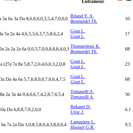
Entraineur
Briand Y. A.
a
5
a
6
a
3
a
D
a
8,6,0,0,0,3,5,4,7,0,0,0
10
Bonnardel Th.
Gout L.
3
a
5
a
2
a
4
a
4,6,5,3,6,3,7,5,8,6,2,4
17
Gout L.
Thonnerieux K.
D
a
2
a
2
a
2
a
6
a
0,0,5,7,0,0,8,8,8,4,0,3
68
Bonnardel Th.
Gout L.
D
a
(25)
7
a
8
a
5,8,7,2,0,4,6,0,3,2,0,8
23
Gout L.
Gout L.
3
a
D
a
4
a
6
a
5,7,6,8,0,0,7,0,6,4,7,5
68
Gout L.
Tomaselli A.
8
a
2
a
3
a
4
a
0,4,6,6,7,4,2,8,7,6,5,4
50
Tomaselli A.
Bekaert D.
10a
D
a
6,8,8,7,9,2,0,0
6.1
Uroz J.
Lamaziere L.
a
6
a
7
a
2
a
D
a
3,0,8,5,8,0,4,3,8,0,6,4
9.5
Huguet G.R.