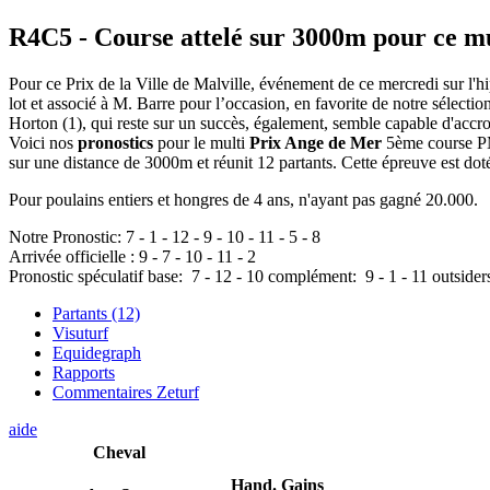
R4C5
- Course attelé sur 3000m pour ce m
Pour ce Prix de la Ville de Malville, événement de ce mercredi sur l'h
lot et associé à M. Barre pour l’occasion, en favorite de notre sélecti
Horton (1), qui reste sur un succès, également, semble capable d'accro
Voici nos
pronostics
pour le multi
Prix Ange de Mer
5ème course PMU
sur une distance de 3000m et réunit 12 partants. Cette épreuve est d
Pour poulains entiers et hongres de 4 ans, n'ayant pas gagné 20.000.
Notre Pronostic:
7
-
1
-
12
-
9
-
10
-
11
-
5
-
8
Arrivée officielle :
9
-
7
-
10
-
11
-
2
Pronostic spéculatif
base:
7
-
12
-
10
complément:
9
-
1
-
11
outsider
Partants (12)
Visuturf
Equidegraph
Rapports
Commentaires Zeturf
aide
Cheval
Hand.
Gains