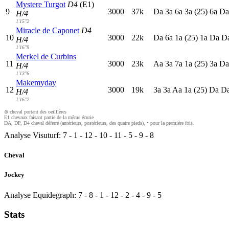
Mystere Turgot
D4
(E1)
9
3000
37k
D
a
3
a
6
a
3
a
(25)
6
a
D
H/4
1'15"2
Miracle de Caponet
D4
10
3000
22k
D
a
6
a
1
a
(25)
1
a
D
a
D
H/4
1'16"9
Merkel de Curbins
11
3000
23k
A
a
3
a
7
a
1
a
(25)
3
a
D
H/4
1'13"6
Makemyday
12
3000
19k
3
a
3
a
A
a
1
a
(25)
D
a
D
H/4
1'16"2
⊗ cheval portant des oeilllères
E1 chevaux faisant partie de la même écurie
DA, DP, D4 cheval déferré (antérieurs, postérieurs, des quatre pieds), • pour la première fois.
Analyse Visuturf:
7
-
1
-
12
-
10
-
11
-
5
-
9
-
8
Cheval
Jockey
Analyse Equidegraph:
7
-
8
-
1
-
12
-
2
-
4
-
9
-
5
Stats