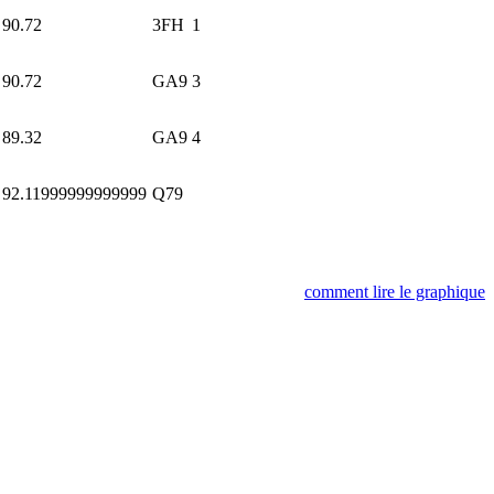
90.72
3FH
1
90.72
GA9
3
89.32
GA9
4
92.11999999999999
Q79
comment lire le graphique