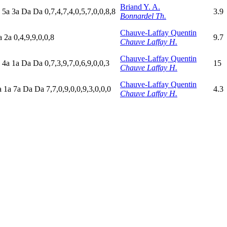
Briand Y. A.
a
5
a
3
a
D
a
D
a
0,7,4,7,4,0,5,7,0,0,8,8
3.9
Bonnardel Th.
Chauve-Laffay Quentin
a
2
a
0,4,9,9,0,0,8
9.7
Chauve Laffay H.
Chauve-Laffay Quentin
a
4
a
1
a
D
a
D
a
0,7,3,9,7,0,6,9,0,0,3
15
Chauve Laffay H.
Chauve-Laffay Quentin
a
1
a
7
a
D
a
D
a
7,7,0,9,0,0,9,3,0,0,0
4.3
Chauve Laffay H.