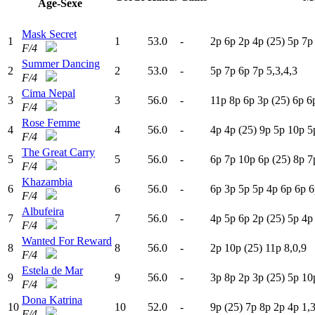
Age-Sexe
Mask Secret
1
1
53.0
-
2
p
6
p
2
p
4
p
(25)
5
p
7
F/4
Summer Dancing
2
2
53.0
-
5
p
7
p
6
p
7
p
5,3,4,3
F/4
Cima Nepal
3
3
56.0
-
11p
8
p
6
p
3
p
(25)
6
p
6
F/4
Rose Femme
4
4
56.0
-
4
p
4
p
(25)
9
p
5
p
10p
5
F/4
The Great Carry
5
5
56.0
-
6
p
7
p
10p
6
p
(25)
8
p
7
F/4
Khazambia
6
6
56.0
-
6
p
3
p
5
p
5
p
4
p
6
p
6
p
6
F/4
Albufeira
7
7
56.0
-
4
p
5
p
6
p
2
p
(25)
5
p
4
F/4
Wanted For Reward
8
8
56.0
-
2
p
10p
(25)
11p
8,0,9
F/4
Estela de Mar
9
9
56.0
-
3
p
8
p
2
p
3
p
(25)
5
p
10
F/4
Dona Katrina
10
10
52.0
-
9
p
(25)
7
p
8
p
2
p
4
p
1,3
F/4