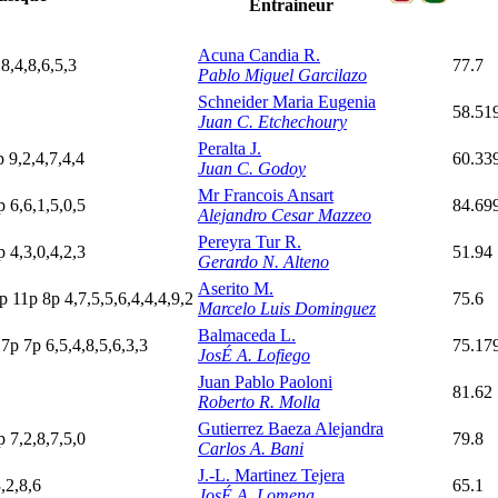
Entraineur
Acuna Candia R.
p
8,4,8,6,5,3
77.7
Pablo Miguel Garcilazo
Schneider Maria Eugenia
58.51
Juan C. Etchechoury
Peralta J.
p
9,2,4,7,4,4
60.33
Juan C. Godoy
Mr Francois Ansart
p
6,6,1,5,0,5
84.69
Alejandro Cesar Mazzeo
Pereyra Tur R.
p
4,3,0,4,2,3
51.94
Gerardo N. Alteno
Aserito M.
p
11p
8
p
4,7,5,5,6,4,4,4,9,2
75.6
Marcelo Luis Dominguez
Balmaceda L.
p
7
p
7
p
6,5,4,8,5,6,3,3
75.17
JosÉ A. Lofiego
Juan Pablo Paoloni
81.62
Roberto R. Molla
Gutierrez Baeza Alejandra
p
7,2,8,7,5,0
79.8
Carlos A. Bani
J.-L. Martinez Tejera
,2,8,6
65.1
JosÉ A. Lomena