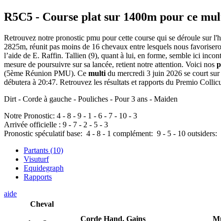
R5C5
- Course plat sur 1400m pour ce mul
Retrouvez notre pronostic pmu pour cette course qui se déroule sur l'h
2825m, réunit pas moins de 16 chevaux entre lesquels nous favoriserons
l’aide de E. Raffin. Tallien (9), quant à lui, en forme, semble ici inco
mesure de poursuivre sur sa lancée, retient notre attention. Voici nos
p
(5ème Réunion PMU). Ce
multi
du mercredi 3 juin 2026 se court sur
débutera à 20:47. Retrouvez les résultats et rapports du Premio Collicu
Dirt - Corde à gauche - Pouliches - Pour 3 ans - Maiden
Notre Pronostic:
4
-
8
-
9
-
1
-
6
-
7
-
10
-
3
Arrivée officielle :
9
-
7
-
2
-
5
-
3
Pronostic spéculatif
base:
4
-
8
-
1
complément:
9
-
5
-
10
outsiders:
Partants (10)
Visuturf
Equidegraph
Rapports
aide
Cheval
Corde
Hand.
Gains
Mu