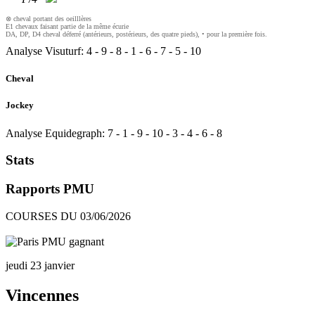
⊗ cheval portant des oeilllères
E1 chevaux faisant partie de la même écurie
DA, DP, D4 cheval déferré (antérieurs, postérieurs, des quatre pieds), • pour la première fois.
Analyse Visuturf:
4
-
9
-
8
-
1
-
6
-
7
-
5
-
10
Cheval
Jockey
Analyse Equidegraph:
7
-
1
-
9
-
10
-
3
-
4
-
6
-
8
Stats
Rapports PMU
COURSES DU 03/06/2026
jeudi 23 janvier
Vincennes