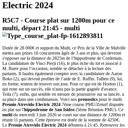
Electric 2024
R5C7
- Course plat sur 1200m pour ce
multi, départ
21:45
-
multi
Dotée de 28 000€ et support du Multi, ce Prix de la Ville de Malville
mettra aux prises 16 concurrents âgés de 3 ans et plus, qui devront
s'opposer sur la distance de 2825m de l’hippodrome de Cordemais.
La candidature de Vinci Pierji (16), le plus riche du lot et associé à
M. Barre pour l’occasion, semble se détacher à la lecture des
partants. Il faudra également compter avec la candidature de Aaron
Boko (2), qui devrait profiter de l’aide de E. Raffin. Tallien (9), lui,
en forme, tentera de trouver son jour. Pour ce qui est de Horton (1),
qui reste sur un succès, elle n'aura pas la partie gagnée d'avance.
Teila (7), enfin, qui semble en mesure de poursuivre sur sa lancée, a
sa place dans une combinaison. Voici nos
pronostics
pour le multi
Premio Atrevido Electric 2024
7ème course PMU/Zeturf disputée
en plat sur l'
hippodrome de San Isidro
(5ème Réunion PMU). Ce
multi
du mercredi 3 juin 2026 se court sur une distance de 1200m et
réunit 11 partants. Cette épreuve est dotée de la somme de 4250€.
Le
Premio Atrevido Electric 2024
débutera à 21:45. Retrouvez les