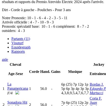
résultats et rapports du Premio Atrevido Electric 2024 après l'arrivée.
Dirt - Corde à gauche - Pouliches - Pour 3 ans
Notre Pronostic:
10
-
1
-
6
-
4
-
2
-
3
-
5
-
11
Arrivée officielle :
4
-
7
-
10
-
9
-
3
Pronostic spéculatif
base:
10
-
1
-
6
complément:
8
-
7
-
2
outsiders:
4
-
3
Partants (11)
Visuturf
Equidegraph
Rapports
aide
Cheval
Jockey
Corde
Hand.
Gains
Musique
Age-Sexe
Entraineu
La
6
p
(25)
7
p
12p
1
p
Bordas J.
Panamericana
1
1
56.0
-
5
p
6
p
3
p
4
p
3
p
3
p
Edgardo P
4,3,8,9,5,4,7,6,7,7
Martucci
F/4
Coria F.
Sonadora Hit
7
p
6
p
(25)
12p
2
p
Juan
2
2
56.0
-