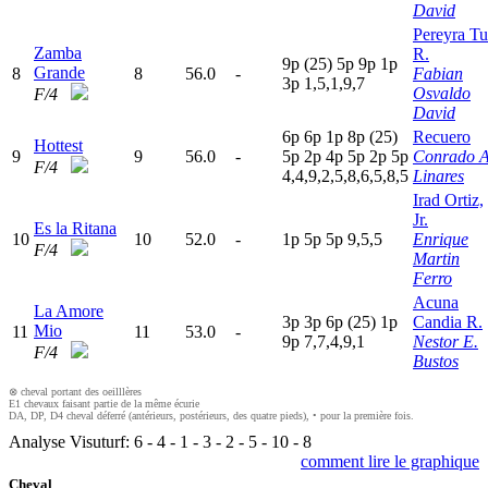
David
Pereyra Tu
Zamba
R.
9
p
(25)
5
p
9
p
1
p
Grande
8
8
56.0
-
Fabian
3
p
1,5,1,9,7
Osvaldo
F/4
David
6
p
6
p
1
p
8
p
(25)
Recuero
Hottest
9
9
56.0
-
5
p
2
p
4
p
5
p
2
p
5
p
Conrado A
F/4
4,4,9,2,5,8,6,5,8,5
Linares
Irad Ortiz,
Jr.
Es la Ritana
10
10
52.0
-
1
p
5
p
5
p
9,5,5
Enrique
F/4
Martin
Ferro
Acuna
La Amore
3
p
3
p
6
p
(25)
1
p
Candia R.
Mio
11
11
53.0
-
9
p
7,7,4,9,1
Nestor E.
F/4
Bustos
⊗ cheval portant des oeilllères
E1 chevaux faisant partie de la même écurie
DA, DP, D4 cheval déferré (antérieurs, postérieurs, des quatre pieds), • pour la première fois.
Analyse Visuturf:
6
-
4
-
1
-
3
-
2
-
5
-
10
-
8
comment lire le graphique
Cheval