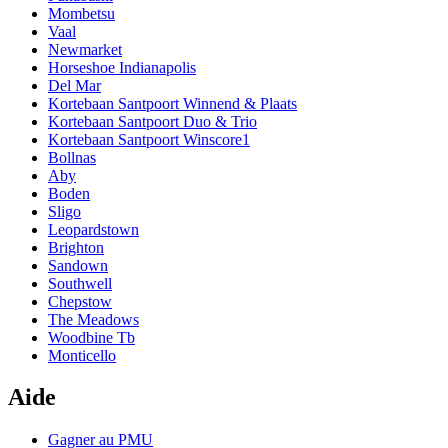
Mombetsu
Vaal
Newmarket
Horseshoe Indianapolis
Del Mar
Kortebaan Santpoort Winnend & Plaats
Kortebaan Santpoort Duo & Trio
Kortebaan Santpoort Winscore1
Bollnas
Aby
Boden
Sligo
Leopardstown
Brighton
Sandown
Southwell
Chepstow
The Meadows
Woodbine Tb
Monticello
Aide
Gagner au PMU