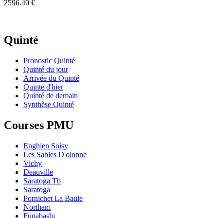
2596.40 €
Quinté
Pronostic Quinté
Quinté du jour
Arrivée du Quinté
Quinté d'hier
Quinté de demain
Synthèse Quinté
Courses PMU
Enghien Soisy
Les Sables D'olonne
Vichy
Deauville
Saratoga Tb
Saratoga
Pornichet La Baule
Northam
Funabashi