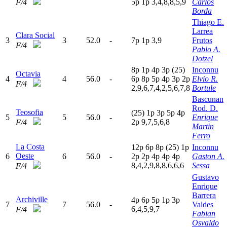
5
p
1
p
3,4,8,8,5,9
Carlos
F/4
Borda
Thiago E.
Larrea
Clara Social
3
3
52.0
-
7
p
1
p
3,9
Frutos
F/4
Pablo A.
Dotzel
8
p
1
p
4
p
3
p
(25)
Inconnu
Octavia
4
4
56.0
-
6
p
8
p
5
p
4
p
3
p
2
p
Elvio R.
F/4
2,9,6,7,4,2,5,6,7,8
Bortule
Bascunan
Rod. D.
Teosofia
(25)
1
p
3
p
5
p
4
p
5
5
56.0
-
Enrique
2
p
9,7,5,6,8
F/4
Martin
Ferro
La Costa
12p
6
p
8
p
(25)
1
p
Inconnu
Oeste
6
6
56.0
-
2
p
2
p
4
p
4
p
4
p
Gaston A.
8,4,2,9,8,8,6,6,6
Sessa
F/4
Gustavo
Enrique
Barrera
Archiville
4
p
6
p
5
p
1
p
3
p
7
7
56.0
-
Valdes
6,4,5,9,7
F/4
Fabian
Osvaldo