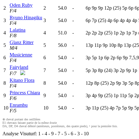
Oden Ruby
2
2
54.0
-
6
p
9
p
9
p
12p
(25)
5
p
6
p
6
F/4
Ryuno Hinagiku
3
3
54.0
-
6
p
7
p
(25)
4
p
6
p
4
p
4
p
4
p
F/4
Lalatina
4
4
51.0
-
2
p
2
p
2
p
(25)
1
p
2
p
1
p
7
p
F/8
Glanz Ritter
5
5
56.0
-
13p
11p
9
p
10p
8
p
13p
(25
M/4
Musicienne
6
6
54.0
-
3
p
5
p
1
p
6
p
2
p
6
p
9
p
7,5,9
F/4
Fairyland
7
7
54.0
-
5
p
3
p
8
p
(24)
3
p
2
p
9
p
1
p
F/7
Kitano Flora
8
8
54.0
-
12p
8
p
(25)
2
p
9
p
3
p
5
p
8
F/4
Princess Chiara
9
9
54.0
-
3
p
4
p
9
p
(25)
1
p
11p
5
p
2
F/6
Enrambu
10
10
54.0
-
3
p
11p
(25)
4
p
7
p
5
p
9
p
5
F/5
⊗ cheval portant des oeilllères
E1 chevaux faisant partie de la même écurie
DA, DP, D4 cheval déferré (antérieurs, postérieurs, des quatre pieds), • pour la première fois.
Analyse Visuturf:
1
-
4
-
9
-
7
-
5
-
6
-
3
-
10