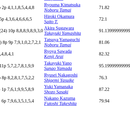
Ryouma Kimatsuka
p
2
p
4,1,1,8,5,4,4,8
71.82
Noboru Tamai
Hiroki Okamura
5
p
4,3,6,4,6,6,6,5
72.1
Saito T.
Akira Sugawara
(24)
10p
8,8,8,9,8,9,3,0
91.1399999999
Takayuki Yamashita
Tatsuya Yamaguchi
)
8
p
9
p
7,9,1,0,2,7,2,1
81.06
Noboru Tamai
Ryoya Sawada
,4,8,4,1
82.32
Kenji Arai
Takayuki Yano
11p
5,7,2,7,8,1,9,9
95.1999999999
Sunao Yamada
Ryusei Nakagoshi
p
8
p
8,2,8,1,7,5,2,2
76.3
Shigemi Yasuike
Yuki Yamanaka
p
1
p
7,6,1,9,9,5,8,9
87.22
Shozo Sasaki
Nakano Kazuma
p
6
p
7,9,6,3,5,1,5,4
79.94
Futoshi Takeshita