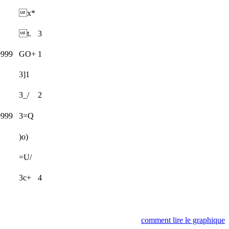
x*
t.
3
9999
GO+
1
3]1
3_/
2
9999
3=Q
)o)
=U/
3c+
4
comment lire le graphique