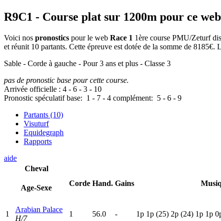
R9C1
- Course plat sur 1200m pour ce web
Voici nos
pronostics
pour le web
Race 1
1ère course PMU/Zeturf dispu
et réunit 10 partants. Cette épreuve est dotée de la somme de 8185€.
Sable - Corde à gauche - Pour 3 ans et plus - Classe 3
pas de pronostic base pour cette course.
Arrivée officielle :
4
-
6
-
3
-
10
Pronostic spéculatif
base:
1
-
7
-
4
complément:
5
-
6
-
9
Partants (10)
Visuturf
Equidegraph
Rapports
aide
Cheval
Corde
Hand.
Gains
Musi
Age-Sexe
Arabian Palace
1
1
56.0
-
1
p
1
p
(25)
2
p
(24)
1
p
1
p
0
H/7