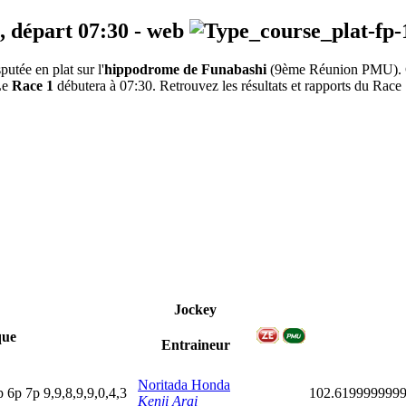
, départ
07:30
-
web
tée en plat sur l'
hippodrome de Funabashi
(9ème Réunion PMU).
 Le
Race 1
débutera à 07:30. Retrouvez les résultats et rapports du Race 1
Jockey
que
Entraineur
Noritada Honda
p
6
p
7
p
9,9,8,9,9,0,4,3
102.619999999
Kenji Arai