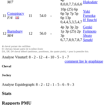
M/7
Hakodate
8,0,0,7,7,6,6,6
10p
(25)
6
p
Yuki
Conspiracy
6
p
5
p
7
p
5
p
11
11
54.0
-
Furuoka
F/4
6
p
13p
H Yauchi
0,4,4,5,3,5,4,7
4
p
3
p
3
p
2
p
Genki
Barnsbury
1
p
3
p
(25)
2
p
Fujimoto
12
12
56.0
-
M/4
3
p
Shozo
6,7,7,8,9,7,8,7
Sasaki
⊗ cheval portant des oeilllères
E1 chevaux faisant partie de la même écurie
DA, DP, D4 cheval déferré (antérieurs, postérieurs, des quatre pieds), • pour la première fois.
Analyse Visuturf:
8
-
2
-
12
-
4
-
10
-
5
-
1
-
7
comment lire le graphique
Cheval
Jockey
Analyse Equidegraph:
8
-
2
-
12
-
1
-
5
-
6
-
9
-
3
Stats
Rapports PMU