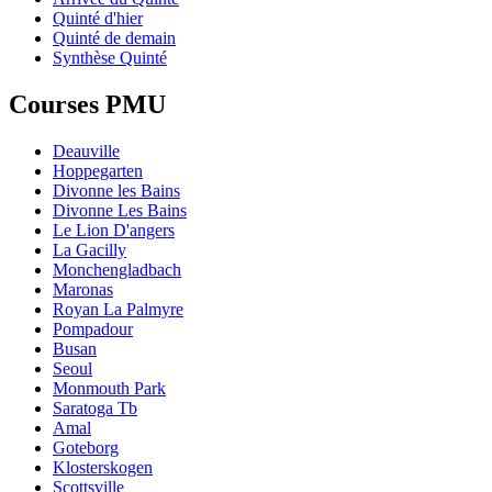
Quinté d'hier
Quinté de demain
Synthèse Quinté
Courses PMU
Deauville
Hoppegarten
Divonne les Bains
Divonne Les Bains
Le Lion D'angers
La Gacilly
Monchengladbach
Maronas
Royan La Palmyre
Pompadour
Busan
Seoul
Monmouth Park
Saratoga Tb
Amal
Goteborg
Klosterskogen
Scottsville