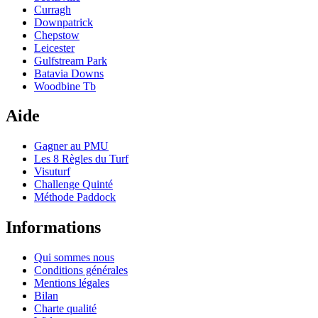
Curragh
Downpatrick
Chepstow
Leicester
Gulfstream Park
Batavia Downs
Woodbine Tb
Aide
Gagner au PMU
Les 8 Règles du Turf
Visuturf
Challenge Quinté
Méthode Paddock
Informations
Qui sommes nous
Conditions générales
Mentions légales
Bilan
Charte qualité