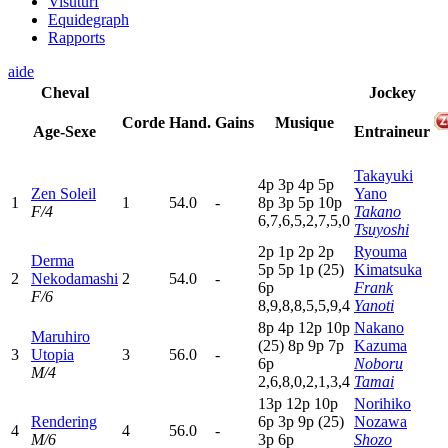
Visuturf
Equidegraph
Rapports
aide
Cheval
Jockey
Corde
Hand.
Gains
Musique
Age-Sexe
Entraineur
Takayuki
4
p
3
p
4
p
5
p
Zen Soleil
Yano
1
1
54.0
-
8
p
3
p
5
p
10p
F/4
Takano
6,7,6,5,2,7,5,0
Tsuyoshi
2
p
1
p
2
p
2
p
Ryouma
Derma
5
p
5
p
1
p
(25)
Kimatsuka
2
Nekodamashi
2
54.0
-
6
p
Frank
F/6
8,9,8,8,5,5,9,4
Yanoti
8
p
4
p
12p
10p
Nakano
Maruhiro
(25)
8
p
9
p
7
p
Kazuma
3
Utopia
3
56.0
-
6
p
Noboru
M/4
2,6,8,0,2,1,3,4
Tamai
13p
12p
10p
Norihiko
Rendering
6
p
3
p
9
p
(25)
Nozawa
4
4
56.0
-
M/6
3
p
6
p
Shozo