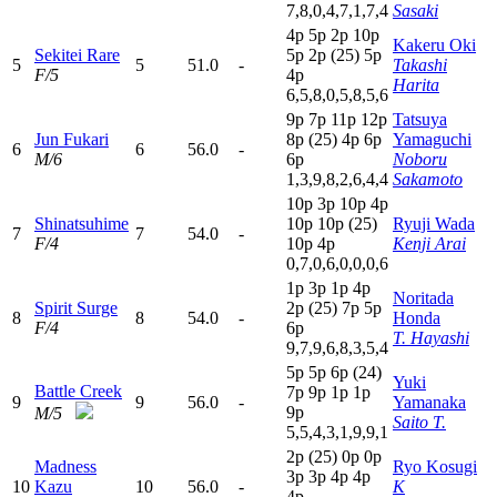
7,8,0,4,7,1,7,4
Sasaki
4
p
5
p
2
p
10p
Kakeru Oki
Sekitei Rare
5
p
2
p
(25)
5
p
5
5
51.0
-
Takashi
F/5
4
p
Harita
6,5,8,0,5,8,5,6
9
p
7
p
11p
12p
Tatsuya
Jun Fukari
8
p
(25)
4
p
6
p
Yamaguchi
6
6
56.0
-
M/6
6
p
Noboru
1,3,9,8,2,6,4,4
Sakamoto
10p
3
p
10p
4
p
Shinatsuhime
10p
10p
(25)
Ryuji Wada
7
7
54.0
-
F/4
10p
4
p
Kenji Arai
0,7,0,6,0,0,0,6
1
p
3
p
1
p
4
p
Noritada
Spirit Surge
2
p
(25)
7
p
5
p
8
8
54.0
-
Honda
F/4
6
p
T. Hayashi
9,7,9,6,8,3,5,4
5
p
5
p
6
p
(24)
Yuki
Battle Creek
7
p
9
p
1
p
1
p
9
9
56.0
-
Yamanaka
9
p
M/5
Saito T.
5,5,4,3,1,9,9,1
2
p
(25)
0
p
0
p
Madness
Ryo Kosugi
3
p
3
p
4
p
4
p
10
Kazu
10
56.0
-
K
4
p