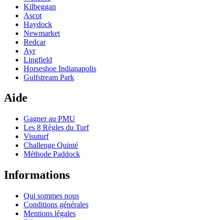
Kilbeggan
Ascot
Haydock
Newmarket
Redcar
Ayr
Lingfield
Horseshoe Indianapolis
Gulfstream Park
Aide
Gagner au PMU
Les 8 Règles du Turf
Visuturf
Challenge Quinté
Méthode Paddock
Informations
Qui sommes nous
Conditions générales
Mentions légales