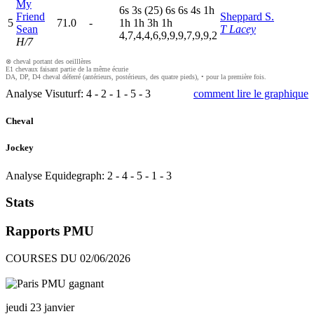
My
6
s
3
s
(25)
6
s
6
s
4
s
1
h
Friend
Sheppard S.
5
71.0
-
1
h
1
h
3
h
1
h
Sean
T Lacey
4,7,4,4,6,9,9,9,7,9,9,2
H/7
⊗ cheval portant des oeilllères
E1 chevaux faisant partie de la même écurie
DA, DP, D4 cheval déferré (antérieurs, postérieurs, des quatre pieds), • pour la première fois.
Analyse Visuturf:
4
-
2
-
1
-
5
-
3
comment lire le graphique
Cheval
Jockey
Analyse Equidegraph:
2
-
4
-
5
-
1
-
3
Stats
Rapports PMU
COURSES DU 02/06/2026
jeudi 23 janvier