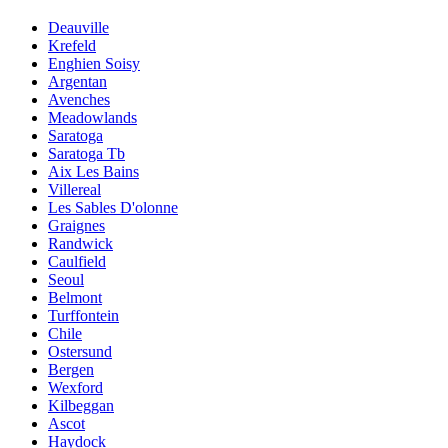
Deauville
Krefeld
Enghien Soisy
Argentan
Avenches
Meadowlands
Saratoga
Saratoga Tb
Aix Les Bains
Villereal
Les Sables D'olonne
Graignes
Randwick
Caulfield
Seoul
Belmont
Turffontein
Chile
Ostersund
Bergen
Wexford
Kilbeggan
Ascot
Haydock