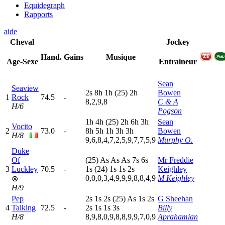
Equidegraph
Rapports
aide
Cheval
Jockey
Hand.
Gains
Musique
Age-Sexe
Entraineur
Sean
Seaview
2
s
8
h
1
h
(25)
2
h
Bowen
1
Rock
74.5
-
8,2,9,8
C & A
H/6
Pogson
1
h
4
h
(25)
2
h
6
h
3
h
Sean
Vocito
2
73.0
-
8
h
5
h
1
h
3
h
3
h
Bowen
H/8
9,6,8,4,7,2,5,9,7,7,5,9
Murphy O.
Duke
Of
(25)
A
s
A
s
A
s
7
s
6
s
Mr Freddie
3
Luckley
70.5
-
1
s
(24)
1
s
1
s
2
s
Keighley
0,0,0,3,4,9,9,9,8,8,4,9
M Keighley
⊗
H/9
Pep
2
s
1
s
2
s
(25)
A
s
1
s
2
s
G Sheehan
4
Talking
72.5
-
2
s
1
s
1
s
3
s
Billy
H/8
8,9,8,0,9,8,8,9,9,7,0,9
Aprahamian