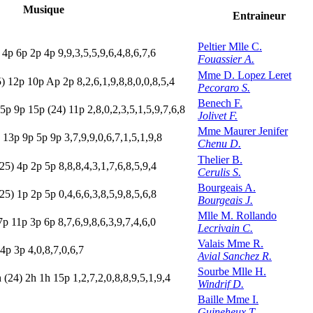
Musique
Entraineur
Peltier Mlle C.
4
p
6
p
2
p
4
p
9,9,3,5,5,9,6,4,8,6,7,6
Fouassier A.
Mme D. Lopez Leret
5)
12p
10p
A
p
2
p
8,2,6,1,9,8,8,0,0,8,5,4
Pecoraro S.
Benech F.
5p
9
p
15p
(24)
11p
2,8,0,2,3,5,1,5,9,7,6,8
Jolivet F.
Mme Maurer Jenifer
13p
9
p
5
p
9
p
3,7,9,9,0,6,7,1,5,1,9,8
Chenu D.
Thelier B.
(25)
4
p
2
p
5
p
8,8,8,4,3,1,7,6,8,5,9,4
Cerulis S.
Bourgeais A.
(25)
1
p
2
p
5
p
0,4,6,6,3,8,5,9,8,5,6,8
Bourgeais J.
Mlle M. Rollando
7
p
11p
3
p
6
p
8,7,6,9,8,6,3,9,7,4,6,0
Lecrivain C.
Valais Mme R.
4
p
3
p
4,0,8,7,0,6,7
Avial Sanchez R.
Sourbe Mlle H.
h
(24)
2
h
1
h
15p
1,2,7,2,0,8,8,9,5,1,9,4
Windrif D.
Baille Mme I.
Guineheux T.