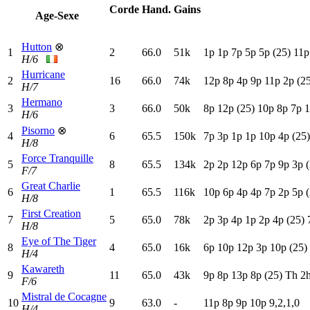
Corde
Hand.
Gains
Age-Sexe
Hutton
⊗
1
2
66.0
51k
1
p
1
p
7
p
5
p
5
p
(25)
11p
H/6
Hurricane
2
16
66.0
74k
12p
8
p
4
p
9
p
11p
2
p
(2
H/7
Hermano
3
3
66.0
50k
8
p
12p
(25)
10p
8
p
7
p
1
H/6
Pisorno
⊗
4
6
65.5
150k
7
p
3
p
1
p
1
p
10p
4
p
(25)
H/8
Force Tranquille
5
8
65.5
134k
2
p
2
p
12p
6
p
7
p
9
p
3
p
F/7
Great Charlie
6
1
65.5
116k
10p
6
p
4
p
4
p
7
p
2
p
5
p
H/8
First Creation
7
5
65.0
78k
2
p
3
p
4
p
1
p
2
p
4
p
(25)
H/8
Eye of The Tiger
8
4
65.0
16k
6
p
10p
12p
3
p
10p
(25)
H/4
Kawareth
9
11
65.0
43k
9
p
8
p
13p
8
p
(25)
T
h
2
F/6
Mistral de Cocagne
10
9
63.0
-
11p
8
p
9
p
10p
9,2,1,0
H/4