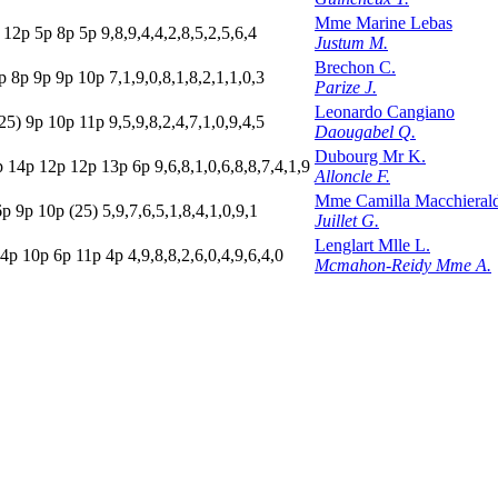
Mme Marine Lebas
12p
5
p
8
p
5
p
9,8,9,4,4,2,8,5,2,5,6,4
Justum M.
Brechon C.
p
8
p
9
p
9
p
10p
7,1,9,0,8,1,8,2,1,1,0,3
Parize J.
Leonardo Cangiano
25)
9
p
10p
11p
9,5,9,8,2,4,7,1,0,9,4,5
Daougabel Q.
Dubourg Mr K.
p
14p
12p
12p
13p
6
p
9,6,8,1,0,6,8,8,7,4,1,9
Alloncle F.
Mme Camilla Macchieral
6
p
9
p
10p
(25)
5,9,7,6,5,1,8,4,1,0,9,1
Juillet G.
Lenglart Mlle L.
4p
10p
6
p
11p
4
p
4,9,8,8,2,6,0,4,9,6,4,0
Mcmahon-Reidy Mme A.