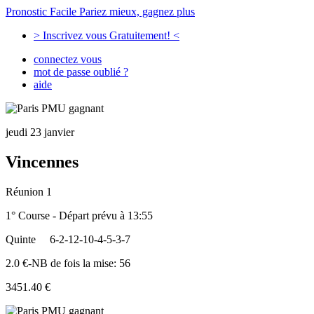
Pronostic Facile
Pariez mieux, gagnez plus
> Inscrivez vous Gratuitement! <
connectez vous
mot de passe oublié ?
aide
jeudi 23 janvier
Vincennes
Réunion 1
1° Course - Départ prévu à 13:55
Quinte
6-2-12-10-4-5-3-7
2.0 €-NB de fois la mise: 56
3451.40 €