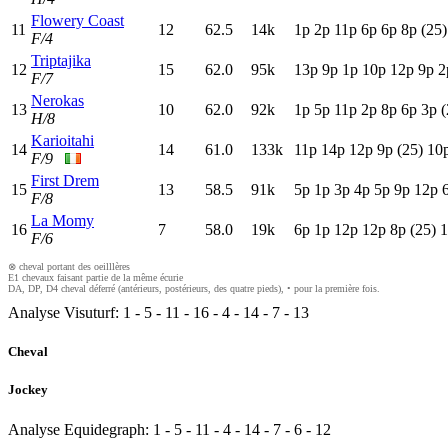
Flowery Coast
11
12
62.5
14k
1
p
2
p
11p
6
p
6
p
8
p
(25)
F/4
Triptajika
12
15
62.0
95k
13p
9
p
1
p
10p
12p
9
p
2
F/7
Nerokas
13
10
62.0
92k
1
p
5
p
11p
2
p
8
p
6
p
3
p
(
H/8
Karioitahi
14
14
61.0
133k
11p
14p
12p
9
p
(25)
10
F/9
First Drem
15
13
58.5
91k
5
p
1
p
3
p
4
p
5
p
9
p
12p
F/8
La Momy
16
7
58.0
19k
6
p
1
p
12p
12p
8
p
(25)
1
F/6
⊗ cheval portant des oeilllères
E1 chevaux faisant partie de la même écurie
DA, DP, D4 cheval déferré (antérieurs, postérieurs, des quatre pieds), • pour la première fois.
Analyse Visuturf:
1
-
5
-
11
-
16
-
4
-
14
-
7
-
13
Cheval
Jockey
Analyse Equidegraph:
1
-
5
-
11
-
4
-
14
-
7
-
6
-
12