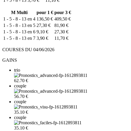
1 - 5 - 8 - 13
3,70 €
11,10 €
M
Multi
pour 1 €
pour 3 €
1 - 5 - 8 - 13 en 4
136,50 €
409,50 €
1 - 5 - 8 - 13 en 5
27,30 €
81,90 €
1 - 5 - 8 - 13 en 6
9,10 €
27,30 €
1 - 5 - 8 - 13 en 7
3,90 €
11,70 €
COURSES DU 04/06/2026
GAINS
trio
62.70 €
couple
56.70 €
couple
35.10 €
couple
35.10 €