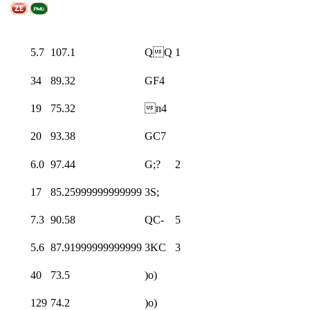
5.7
107.1
QQ
1
34
89.32
GF4
19
75.32
n4
20
93.38
GC7
6.0
97.44
G;?
2
17
85.25999999999999
3S;
7.3
90.58
QC-
5
5.6
87.91999999999999
3KC
3
40
73.5
)o)
129
74.2
)o)