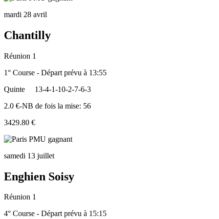
mardi 28 avril
Chantilly
Réunion 1
1° Course - Départ prévu à 13:55
Quinte
13-4-1-10-2-7-6-3
2.0 €-NB de fois la mise: 56
3429.80 €
samedi 13 juillet
Enghien Soisy
Réunion 1
4° Course - Départ prévu à 15:15