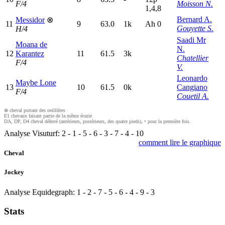
F/4
Moisson N.
1,4,8
Bernard A.
Messidor
⊗
11
9
63.0
1k
A
h
0
Gouyette S.
H/4
Saadi Mr
Moana de
N.
12
Karantez
11
61.5
3k
Chatellier
F/4
V.
Leonardo
Maybe Lone
13
10
61.5
0k
Cangiano
F/4
Couetil A.
⊗ cheval portant des oeilllères
E1 chevaux faisant partie de la même écurie
DA, DP, D4 cheval déferré (antérieurs, postérieurs, des quatre pieds), • pour la première fois.
Analyse Visuturf:
2
-
1
-
5
-
6
-
3
-
7
-
4
-
10
comment lire le graphique
Cheval
Jockey
Analyse Equidegraph:
1
-
2
-
7
-
5
-
6
-
4
-
9
-
3
Stats