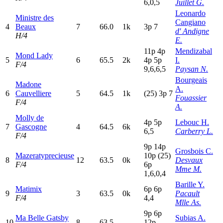
6,0,5
Juillet G.
Leonardo
Ministre des
Cangiano
4
Beaux
7
66.0
1k
3
p
7
d' Andigne
H/4
E.
11p
4
p
Mendizabal
Mond Lady
5
6
65.5
2k
4
p
5
p
I.
F/4
9,6,6,5
Paysan N.
Bourgeais
Madone
A.
6
Cauvelliere
5
64.5
1k
(25)
3
p
7
Fouassier
F/4
A.
Molly de
4
p
5
p
Lebouc H.
7
Gascogne
4
64.5
6k
6,5
Carberry L.
F/4
9
p
14p
Grosbois C.
Mazeratyprecieuse
10p
(25)
8
12
63.5
0k
Desvaux
F/4
6
p
Mme M.
1,6,0,4
Barille Y.
Matimix
6
p
6
p
9
3
63.5
0k
Pacault
F/4
4,4
Mlle As.
9
p
6
p
Ma Belle Gatsby
Subias A.
10
8
63.5
-
12p