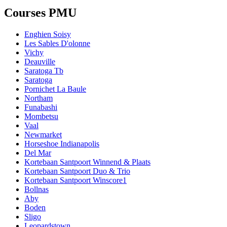
Courses PMU
Enghien Soisy
Les Sables D'olonne
Vichy
Deauville
Saratoga Tb
Saratoga
Pornichet La Baule
Northam
Funabashi
Mombetsu
Vaal
Newmarket
Horseshoe Indianapolis
Del Mar
Kortebaan Santpoort Winnend & Plaats
Kortebaan Santpoort Duo & Trio
Kortebaan Santpoort Winscore1
Bollnas
Aby
Boden
Sligo
Leopardstown