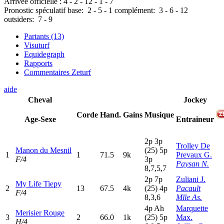
Arrivée officielle :
4
-
2
-
12
-
1
-
7
Pronostic spéculatif
base:
2
-
5
-
1
complément:
3
-
6
-
12
outsiders:
7
-
9
Partants (13)
Visuturf
Equidegraph
Rapports
Commentaires Zeturf
aide
Cheval
Jockey
Corde
Hand.
Gains
Musique
Age-Sexe
Entraineur
2
p
3
p
Trolley De
Manon du Mesnil
(25)
5
p
1
1
71.5
9k
Prevaux G.
F/4
3
p
Paysan N.
8,7,5,7
2
p
7
p
Zuliani J.
My Life Tiepy
2
13
67.5
4k
(25)
4
p
Pacault
F/4
8,3,6
Mlle As.
4
p
A
h
Marquette
Merisier Rouge
3
2
66.0
1k
(25)
5
p
Max.
H/4