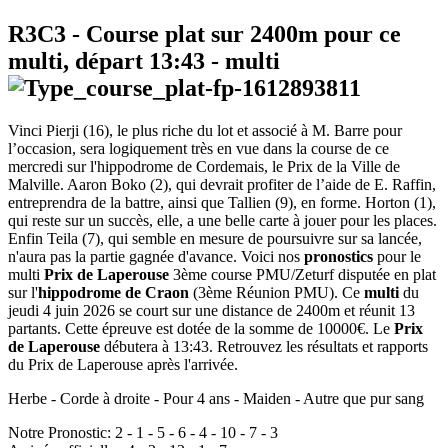
R3C3
- Course plat sur 2400m pour ce
multi, départ
13:43
-
multi
Vinci Pierji (16), le plus riche du lot et associé à M. Barre pour
l’occasion, sera logiquement très en vue dans la course de ce
mercredi sur l'hippodrome de Cordemais, le Prix de la Ville de
Malville. Aaron Boko (2), qui devrait profiter de l’aide de E. Raffin,
entreprendra de la battre, ainsi que Tallien (9), en forme. Horton (1),
qui reste sur un succès, elle, a une belle carte à jouer pour les places.
Enfin Teila (7), qui semble en mesure de poursuivre sur sa lancée,
n'aura pas la partie gagnée d'avance. Voici nos
pronostics
pour le
multi
Prix de Laperouse
3ème course PMU/Zeturf disputée en plat
sur l'
hippodrome de Craon
(3ème Réunion PMU). Ce
multi
du
jeudi 4 juin 2026 se court sur une distance de 2400m et réunit 13
partants. Cette épreuve est dotée de la somme de 10000€. Le
Prix
de Laperouse
débutera à 13:43. Retrouvez les résultats et rapports
du Prix de Laperouse après l'arrivée.
Herbe - Corde à droite - Pour 4 ans - Maiden - Autre que pur sang
Notre Pronostic:
2
-
1
-
5
-
6
-
4
-
10
-
7
-
3