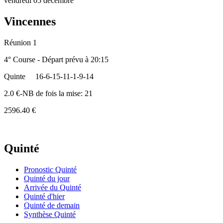
vendredi 05 décembre
Vincennes
Réunion 1
4° Course - Départ prévu à 20:15
Quinte
16-6-15-11-1-9-14
2.0 €-NB de fois la mise: 21
2596.40 €
Quinté
Pronostic Quinté
Quinté du jour
Arrivée du Quinté
Quinté d'hier
Quinté de demain
Synthèse Quinté