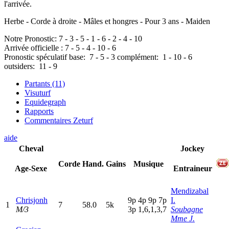
l'arrivée.
Herbe - Corde à droite - Mâles et hongres - Pour 3 ans - Maiden
Notre Pronostic:
7
-
3
-
5
-
1
-
6
-
2
-
4
-
10
Arrivée officielle :
7
-
5
-
4
-
10
-
6
Pronostic spéculatif
base:
7
-
5
-
3
complément:
1
-
10
-
6
outsiders:
11
-
9
Partants (11)
Visuturf
Equidegraph
Rapports
Commentaires Zeturf
aide
Cheval
Jockey
Corde
Hand.
Gains
Musique
Age-Sexe
Entraineur
Mendizabal
Chrisjonh
9
p
4
p
9
p
7
p
I.
1
7
58.0
5k
M/3
3
p
1,6,1,3,7
Soubagne
Mme J.