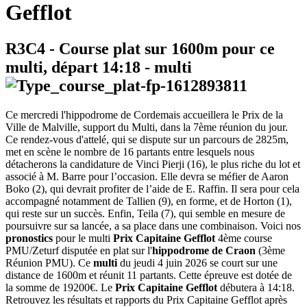
Gefflot
R3C4
- Course plat sur 1600m pour ce
multi, départ
14:18
-
multi
Ce mercredi l'hippodrome de Cordemais accueillera le Prix de la
Ville de Malville, support du Multi, dans la 7ème réunion du jour.
Ce rendez-vous d'attelé, qui se dispute sur un parcours de 2825m,
met en scène le nombre de 16 partants entre lesquels nous
détacherons la candidature de Vinci Pierji (16), le plus riche du lot et
associé à M. Barre pour l’occasion. Elle devra se méfier de Aaron
Boko (2), qui devrait profiter de l’aide de E. Raffin. Il sera pour cela
accompagné notamment de Tallien (9), en forme, et de Horton (1),
qui reste sur un succès. Enfin, Teila (7), qui semble en mesure de
poursuivre sur sa lancée, a sa place dans une combinaison. Voici nos
pronostics
pour le multi
Prix Capitaine Gefflot
4ème course
PMU/Zeturf disputée en plat sur l'
hippodrome de Craon
(3ème
Réunion PMU). Ce
multi
du jeudi 4 juin 2026 se court sur une
distance de 1600m et réunit 11 partants. Cette épreuve est dotée de
la somme de 19200€. Le
Prix Capitaine Gefflot
débutera à 14:18.
Retrouvez les résultats et rapports du Prix Capitaine Gefflot après