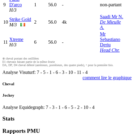
9
D'arco
1
56.0
-
non-partant
H/3
Saadi Mr N.
Strike Gold
10
2
56.0
4k
De Mieulle
M/3
A.
Mr
Xtreme
Sebastiano
11
6
56.0
-
H/3
Deriu
Head Chr.
⊗ cheval portant des oeilllères
E1 chevaux faisant partie de la même écurie
DA, DP, D4 cheval déferré (antérieurs, postérieurs, des quatre pieds), • pour la première fois.
Analyse Visuturf:
7
-
5
-
1
-
6
-
3
-
10
-
11
-
4
comment lire le graphique
Cheval
Jockey
Analyse Equidegraph:
7
-
3
-
1
-
6
-
5
-
2
-
10
-
4
Stats
Rapports PMU