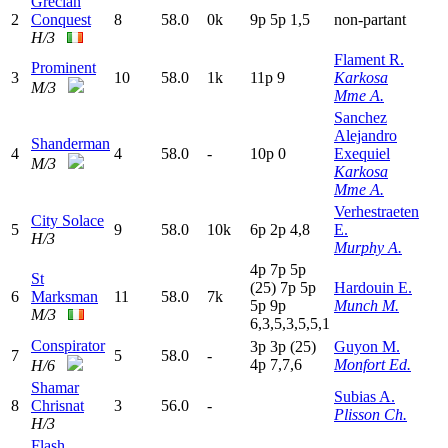
Grecian
2
Conquest
8
58.0
0k
9
p
5
p
1,5
non-partant
H/3
Flament R.
Prominent
3
10
58.0
1k
11p
9
Karkosa
M/3
Mme A.
Sanchez
Alejandro
Shanderman
4
4
58.0
-
10p
0
Exequiel
M/3
Karkosa
Mme A.
Verhestraeten
City Solace
5
9
58.0
10k
6
p
2
p
4,8
E.
H/3
Murphy A.
4
p
7
p
5
p
St
(25)
7
p
5
p
Hardouin E.
6
Marksman
11
58.0
7k
5
p
9
p
Munch M.
M/3
6,3,5,3,5,5,1
Conspirator
3
p
3
p
(25)
Guyon M.
7
5
58.0
-
4
p
7,7,6
Monfort Ed.
H/6
Shamar
Subias A.
8
Chrisnat
3
56.0
-
Plisson Ch.
H/3
Flash