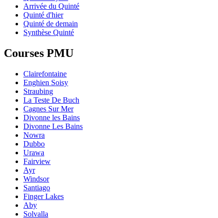
Arrivée du Quinté
Quinté d'hier
Quinté de demain
Synthèse Quinté
Courses PMU
Clairefontaine
Enghien Soisy
Straubing
La Teste De Buch
Cagnes Sur Mer
Divonne les Bains
Divonne Les Bains
Nowra
Dubbo
Urawa
Fairview
Ayr
Windsor
Santiago
Finger Lakes
Aby
Solvalla