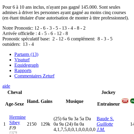
Pour 6 à 10 ans inclus, n'ayant pas gagné 145.000. Sont seules
admises à driver les personnes ayant gagné au moins cinq courses
(en étant titulaire d'une autorisation de monter à titre professionnel).
Notre Pronostic:
12
-
6
-
3
-
5
-
13
-
4
-
8
-
2
Arrivée officielle :
4
-
5
-
6
-
12
-
8
Pronostic spéculatif
base:
2
-
12
-
6
complément:
8
-
3
-
5
outsiders:
13
-
4
Partants (13)
Visuturf
Equidegraph
Rapports
Commentaires Zeturf
aide
Cheval
Jockey
Hand.
Gains
Musique
Age-Sexe
Entraineur
Hermine
(25)
6
a
9
a
3
a
5
a
D
a
Baude S.
Sibey
1
2150
129k
0
a
9
a
(24)
0
a
0
a
Guillotte
1
F/9
4,1,7,5,0,0,1,0,0,0,0,0
J.M.
1'12"6