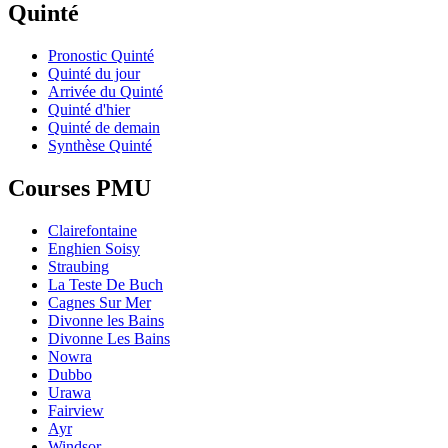
Quinté
Pronostic Quinté
Quinté du jour
Arrivée du Quinté
Quinté d'hier
Quinté de demain
Synthèse Quinté
Courses PMU
Clairefontaine
Enghien Soisy
Straubing
La Teste De Buch
Cagnes Sur Mer
Divonne les Bains
Divonne Les Bains
Nowra
Dubbo
Urawa
Fairview
Ayr
Windsor