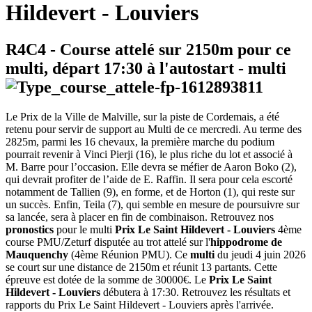
Hildevert - Louviers
R4C4
- Course attelé sur 2150m pour ce
multi, départ
17:30
à l'autostart -
multi
Le Prix de la Ville de Malville, sur la piste de Cordemais, a été
retenu pour servir de support au Multi de ce mercredi. Au terme des
2825m, parmi les 16 chevaux, la première marche du podium
pourrait revenir à Vinci Pierji (16), le plus riche du lot et associé à
M. Barre pour l’occasion. Elle devra se méfier de Aaron Boko (2),
qui devrait profiter de l’aide de E. Raffin. Il sera pour cela escorté
notamment de Tallien (9), en forme, et de Horton (1), qui reste sur
un succès. Enfin, Teila (7), qui semble en mesure de poursuivre sur
sa lancée, sera à placer en fin de combinaison. Retrouvez nos
pronostics
pour le multi
Prix Le Saint Hildevert - Louviers
4ème
course PMU/Zeturf disputée au trot attelé sur l'
hippodrome de
Mauquenchy
(4ème Réunion PMU). Ce
multi
du jeudi 4 juin 2026
se court sur une distance de 2150m et réunit 13 partants. Cette
épreuve est dotée de la somme de 30000€. Le
Prix Le Saint
Hildevert - Louviers
débutera à 17:30. Retrouvez les résultats et
rapports du Prix Le Saint Hildevert - Louviers après l'arrivée.