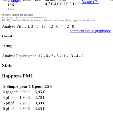
Granges
Nicole Ch.
4,7,0,4,0,0,7,0,3,1,8,0
H/6
1'12"2
⊗ cheval portant des oeilllères
E1 chevaux faisant partie de la même écurie
DA, DP, D4 cheval déferré (antérieurs, postérieurs, des quatre pieds), • pour la première fois.
Analyse Visuturf:
3
-
5
-
13
-
12
-
6
-
4
-
2
-
8
comment lire le graphique
Cheval
Jockey
Analyse Equidegraph:
12
-
6
-
3
-
5
-
11
-
13
-
4
-
8
Stats
Rapports PMU
S
Simple
pour 1 €
pour 1,5 €
4
gagnant
3,90 €
5,85 €
4
placé
1,80 €
2,70 €
5
placé
2,20 €
3,30 €
6
placé
2,30 €
3,45 €