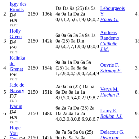
Iggy des
D
a
D
a
9
a
(25)
8
a
5
a
Lebourgeois
Rioults
2
2150
136k
4
a
9
a
1
a
D
a
2
a
Y.
4
D4
0,0,1,2,5,6,1,9,0,8,0,2
Houel G.
H/8
1'13"1
Holly
Andreas
6
a
0
a
6
a
3
a
3
a
9
a
1
a
Green
Randemo
3
2150
142k
0
a
(25)
0
a
D
m
1
D4
Guillotte
4,0,4,7,7,1,9,0,0,0,0,0
F/9
J.M.
1'11"5
Kalinka
9
a
8
a
1
a
D
a
6
a
5
a
du
Ouvrie F.
4
2150
154k
(25)
1
a
0
a
8
a
6
a
3
Grenat
Szirmay E.
1,2,9,0,4,5,9,0,2,4,4,9
F/6
1'11"2
Jade de
2
a
0
a
5
a
(25)
D
a
5
a
Verva M.
Navary
5
2150
151k
6
a
D
a
8
a
1
a
1
a
8
Hachin P.
F/7
8,0,5,0,5,4,0,2,9,9,8,7
1'11"4
Ivarun
6
a
2
a
7
a
D
a
(25)
2
a
Lamy E.
D4
6
2150
148k
D
a
2
a
4
a
1
a
2
a
9
Baillon J.J.
H/8
4,8,3,0,8,0,8,6,9,8,6,7
1'11"9
Hope
8
a
7
a
5
a
5
a
0
a
(25)
Delacour G.
You
7
2150
142k
9
m
6
a
9
a
7
a
0
a
Delacour
5
Can
D4