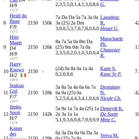
2,3,5,5,0,1,4,1,3,0,8,6
G.
H/9
1'12"3
Heidi du
7
a
D
a
D
a
5
a
7
a
3
a
0
a
Lagadeuc
Biset
8
2150
150k
3
a
(25)
2
a
D
m
R.
4
F/9
3,0,0,5,3,7,0,7,8,0,6,0
Houel G.
1'13"2
Hiro
Masschaele
8
a
7
a
5
a
0
a
8
m
D
a
Magis
Ph.
9
2150
126k
(25)
9
m
0
m
7
a
0
a
1
D4
Chaussier
2,3,5,0,2,0,1,0,3,0,0,4
H/9
R.
1'12"7
Harry
(24)
0
a
8
a
0
a
1
a
4
a
Kane S.
Knows
10
2150
-
7
0,2,0,9,6
Kane Sr P.
H/2
1'09"0
Jealous
5
a
8
a
5
a
4
a
6
a
6
a
7
a
Dromigny
Girl
11
2150
128k
6
a
9
a
(25)
0
a
N.
4
F/7
5,2,5,6,4,4,3,4,1,0,6,6
Nicole Ch.
1'10"7
Jimbo
5
a
9
a
1
a
7
a
4
a
(25)
1
a
Depuydt K.
Sport
12
2150
142k
2
a
3
a
1
a
1
a
De Soete
1
H/7
5,1,9,3,6,9,8,7,9,9,9,9
Mme C.
1'11"8
Kaiser
6
a
3
a
D
a
6
a
0
a
D
a
3
a
des
Verva M.
13
2150
129k
0
a
(25)
7
a
9
a
9