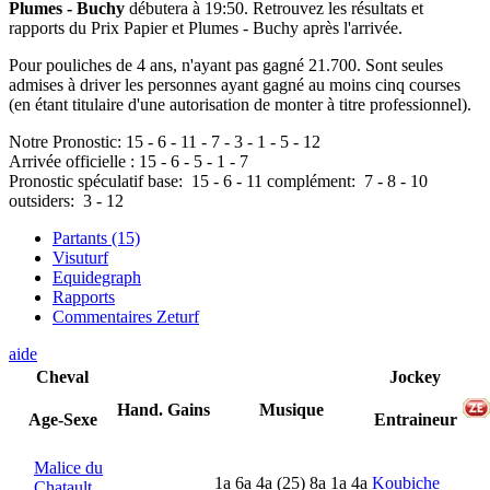
Plumes - Buchy
débutera à 19:50. Retrouvez les résultats et
rapports du Prix Papier et Plumes - Buchy après l'arrivée.
Pour pouliches de 4 ans, n'ayant pas gagné 21.700. Sont seules
admises à driver les personnes ayant gagné au moins cinq courses
(en étant titulaire d'une autorisation de monter à titre professionnel).
Notre Pronostic:
15
-
6
-
11
-
7
-
3
-
1
-
5
-
12
Arrivée officielle :
15
-
6
-
5
-
1
-
7
Pronostic spéculatif
base:
15
-
6
-
11
complément:
7
-
8
-
10
outsiders:
3
-
12
Partants (15)
Visuturf
Equidegraph
Rapports
Commentaires Zeturf
aide
Cheval
Jockey
Hand.
Gains
Musique
Age-Sexe
Entraineur
Malice du
1
a
6
a
4
a
(25)
8
a
1
a
4
a
Koubiche
Chatault