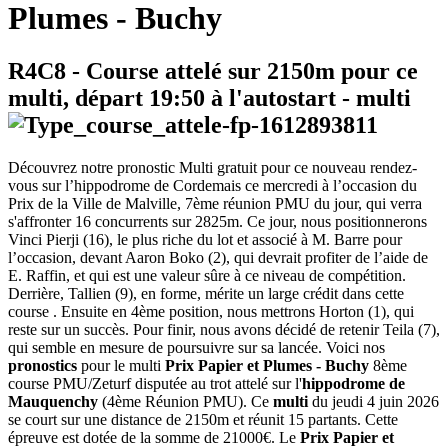
Plumes - Buchy
R4C8
- Course attelé sur 2150m pour ce
multi, départ
19:50
à l'autostart -
multi
Découvrez notre pronostic Multi gratuit pour ce nouveau rendez-
vous sur l’hippodrome de Cordemais ce mercredi à l’occasion du
Prix de la Ville de Malville, 7ème réunion PMU du jour, qui verra
s'affronter 16 concurrents sur 2825m. Ce jour, nous positionnerons
Vinci Pierji (16), le plus riche du lot et associé à M. Barre pour
l’occasion, devant Aaron Boko (2), qui devrait profiter de l’aide de
E. Raffin, et qui est une valeur sûre à ce niveau de compétition.
Derrière, Tallien (9), en forme, mérite un large crédit dans cette
course . Ensuite en 4ème position, nous mettrons Horton (1), qui
reste sur un succès. Pour finir, nous avons décidé de retenir Teila (7),
qui semble en mesure de poursuivre sur sa lancée. Voici nos
pronostics
pour le multi
Prix Papier et Plumes - Buchy
8ème
course PMU/Zeturf disputée au trot attelé sur l'
hippodrome de
Mauquenchy
(4ème Réunion PMU). Ce
multi
du jeudi 4 juin 2026
se court sur une distance de 2150m et réunit 15 partants. Cette
épreuve est dotée de la somme de 21000€. Le
Prix Papier et