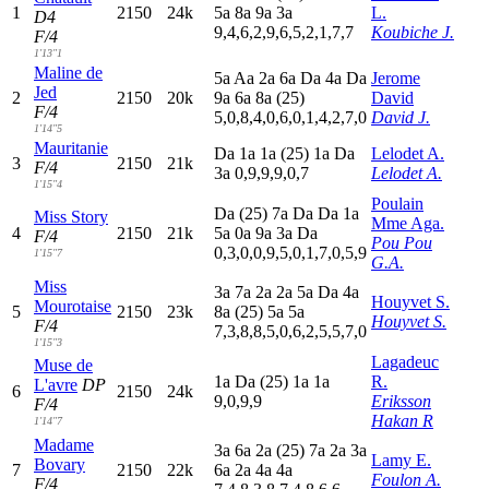
1
2150
24k
5
a
8
a
9
a
3
a
L.
D4
9,4,6,2,9,6,5,2,1,7,7
Koubiche J.
F/4
1'13"1
Maline de
5
a
A
a
2
a
6
a
D
a
4
a
D
a
Jerome
Jed
2
2150
20k
9
a
6
a
8
a
(25)
David
F/4
5,0,8,4,0,6,0,1,4,2,7,0
David J.
1'14"5
Mauritanie
D
a
1
a
1
a
(25)
1
a
D
a
Lelodet A.
3
2150
21k
F/4
3
a
0,9,9,9,0,7
Lelodet A.
1'15"4
Poulain
D
a
(25)
7
a
D
a
D
a
1
a
Miss Story
Mme Aga.
4
2150
21k
5
a
0
a
9
a
3
a
D
a
F/4
Pou Pou
0,3,0,0,9,5,0,1,7,0,5,9
1'15"7
G.A.
Miss
3
a
7
a
2
a
2
a
5
a
D
a
4
a
Houyvet S.
Mourotaise
5
2150
23k
8
a
(25)
5
a
5
a
Houyvet S.
F/4
7,3,8,8,5,0,6,2,5,5,7,0
1'15"3
Lagadeuc
Muse de
1
a
D
a
(25)
1
a
1
a
R.
L'avre
DP
6
2150
24k
9,0,9,9
Eriksson
F/4
Hakan R
1'14"7
Madame
3
a
6
a
2
a
(25)
7
a
2
a
3
a
Lamy E.
Bovary
7
2150
22k
6
a
2
a
4
a
4
a
Foulon A.
F/4