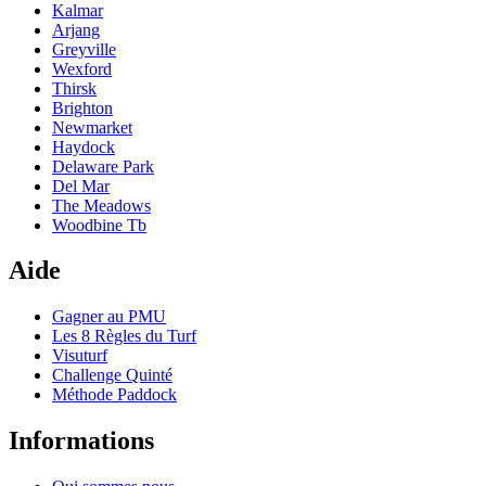
Kalmar
Arjang
Greyville
Wexford
Thirsk
Brighton
Newmarket
Haydock
Delaware Park
Del Mar
The Meadows
Woodbine Tb
Aide
Gagner au PMU
Les 8 Règles du Turf
Visuturf
Challenge Quinté
Méthode Paddock
Informations