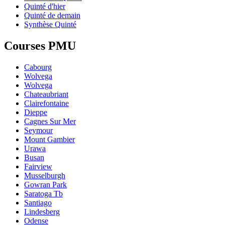
Quinté d'hier
Quinté de demain
Synthèse Quinté
Courses PMU
Cabourg
Wolvega
Wolvega
Chateaubriant
Clairefontaine
Dieppe
Cagnes Sur Mer
Seymour
Mount Gambier
Urawa
Busan
Fairview
Musselburgh
Gowran Park
Saratoga Tb
Santiago
Lindesberg
Odense