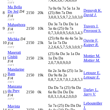
7,4,8,3,8,7,4,8,6,6
1'14"4
Ma Bella
7
a
0
a
0
a
7
a
5
a
1
a
3
a
Depuydt K.
De Jed
D4
8
2150
20k
(25)
8
m
7
a
D
m
David J.
F/4
3,0,0,3,5,9,7,2,3,0,3,0
1'14"8
D
a
3
a
7
a
D
a
D
a
1
a
Mahaghora
Travers J.
9
2150
10k
5
a
4
a
(25)
0
a
7
a
F/4
Provoost S.
0,7,3,0,0,9,5,6,0,3,4,3
1'16"7
(25)
8
a
8
a
4
a
4
a
5
a
3
a
Michka
D4
Ouvrie F.
10
2150
23k
5
a
1
a
7
a
D
a
F/4
Kuiper R.
2,2,6,6,5,7,5,9,3,0,9,7
1'13"2
Maserati
(25)
8
a
D
a
3
a
1
a
D
a
Mottier M.
Ghibli
11
2150
23k
1
a
D
a
D
a
Mottier M.
F/4
2,0,7,9,0,9,0,0
1'14"1
Mandarine
0
a
2
a
3
a
8
a
(25)
1
a
3
a
Letouze E.
Bam
12
2150
19k
D
a
9
a
8
a
2
a
Letouze E.
F/4
0,8,7,2,9,7,0,1,2,8,5,3
1'16"1
Manzana
D
a
D
a
7
a
(25)
9
a
D
a
Darlay L.
du Prey
13
2150
0k
6
a
8
a
D
a
D
a
D
a
Jarry V.
F/4
0,0,3,1,0,4,2,0,0,0
1'17"2
Lebouteiller
5
a
7
a
(25)
D
a
D
a
D
a
Mavista
J.
14
2150
18k
4
a
4
a
(24)
D
a
D
a