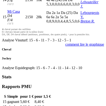
F/4
Lebouteiller
5,3,0,0,0,6,6,0,0,3,0,0
1'15"2
J.
Mi Casa
D
a
2
a
1
a
D
a
(25)
D
a
Lebourgeois
D4
15
2150
28k
6
a
6
a
2
a
5
a
5
a
Y.
F/4
0,8,9,0,0,4,4,8,5,5,0,6
Breton R.
1'11"5
⊗ cheval portant des oeilllères
E1 chevaux faisant partie de la même écurie
DA, DP, D4 cheval déferré (antérieurs, postérieurs, des quatre pieds), • pour la première fois.
Analyse Visuturf:
15
-
6
-
11
-
7
-
3
-
12
-
5
-
1
comment lire le graphique
Cheval
Jockey
Analyse Equidegraph:
15
-
6
-
7
-
4
-
11
-
14
-
12
-
10
Stats
Rapports PMU
S
Simple
pour 1 €
pour 1,5 €
15
gagnant
5,60 €
8,40 €