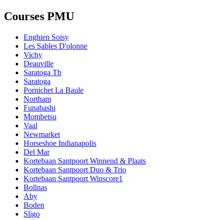
Courses PMU
Enghien Soisy
Les Sables D'olonne
Vichy
Deauville
Saratoga Tb
Saratoga
Pornichet La Baule
Northam
Funabashi
Mombetsu
Vaal
Newmarket
Horseshoe Indianapolis
Del Mar
Kortebaan Santpoort Winnend & Plaats
Kortebaan Santpoort Duo & Trio
Kortebaan Santpoort Winscore1
Bollnas
Aby
Boden
Sligo