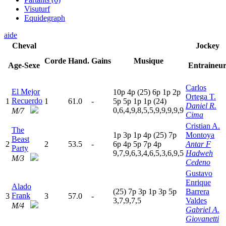
Visuturf
Equidegraph
aide
Cheval
Jockey
Corde
Hand.
Gains
Musique
Age-Sexe
Entraineu
Carlos
El Mejor
10p
4
p
(25)
6
p
1
p
2
p
Ortega T.
Recuerdo
1
1
61.0
-
5
p
5
p
1
p
1
p
(24)
Daniel R.
0,6,4,9,8,5,5,9,9,9,9,9
M/7
Cima
Cristian A.
The
1
p
3
p
1
p
4
p
(25)
7
p
Montoya
Beast
2
2
53.5
-
6
p
4
p
5
p
7
p
4
p
Antar F
Party
9,7,9,6,3,4,6,5,3,6,9,5
Hadweh
M/3
Cedeno
Gustavo
Enrique
Alado
(25)
7
p
3
p
1
p
3
p
5
p
Barrera
Frank
3
3
57.0
-
3,7,9,7,5
Valdes
M/4
Gabriel A.
Giovanetti