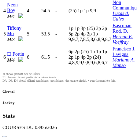
Non
Neon
Communiqu
Boy
4
4
54.5
-
(25)
1
p
1
p
9,9
Lucas d.
M/4
Calvo
Bascunan
Tiffony
1
p
1
p
3
p
(25)
3
p
2
p
Rod. D.
Mo
5
5
53.5
-
5
p
2
p
4
p
2
p
1
p
Hernan E.
9,9,7,7,8,5,8,6,8,9,8,7
M/3
Voeffray
Francisco J.
6
p
2
p
(25)
1
p
1
p
1
p
El Fortin
Lavigna
6
6
61.5
-
2
p
1
p
4
p
2
p
(24)
Mariano A.
M/4
4,8,9,9,9,8,9,6,8,6,7
Manso
⊗ cheval portant des oeilllères
E1 chevaux faisant partie de la même écurie
DA, DP, D4 cheval déferré (antérieurs, postérieurs, des quatre pieds), • pour la première fois.
Cheval
Jockey
Stats
COURSES DU 03/06/2026