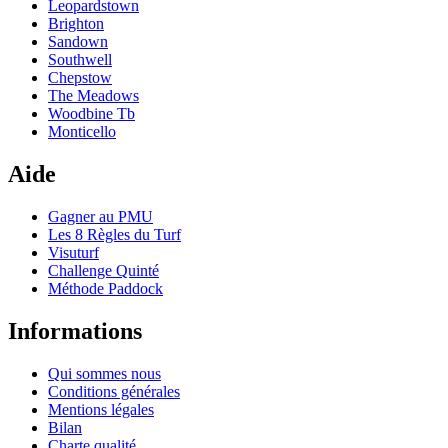
Leopardstown
Brighton
Sandown
Southwell
Chepstow
The Meadows
Woodbine Tb
Monticello
Aide
Gagner au PMU
Les 8 Règles du Turf
Visuturf
Challenge Quinté
Méthode Paddock
Informations
Qui sommes nous
Conditions générales
Mentions légales
Bilan
Charte qualité