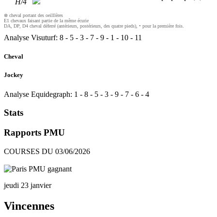
H/4
⊗ cheval portant des oeilllères
E1 chevaux faisant partie de la même écurie
DA, DP, D4 cheval déferré (antérieurs, postérieurs, des quatre pieds), • pour la première fois.
Analyse Visuturf:
8
-
5
-
3
-
7
-
9
-
1
-
10
-
11
Cheval
Jockey
Analyse Equidegraph:
1
-
8
-
5
-
3
-
9
-
7
-
6
-
4
Stats
Rapports PMU
COURSES DU 03/06/2026
jeudi 23 janvier
Vincennes