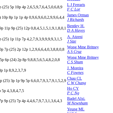
L J Ferraris
p
(25)
5
p
10p
4
p
2,6,5,9,7,6,4,5,0,6,8,9
F C Lor
James Orman
)
10p
8
p
1
p
1
p
4
p
0,9,6,9,6,0,2,9,9,6,4,4
J Richards
Bentley H.
9
p
11p
9
p
(25)
12p
0,8,4,5,1,5,1,9,1,8,0,1
D A Hayes
A. Atzeni
p
(25)
1
p
11p
7
p
4,2,7,9,3,9,9,9,9,3,1,5
J Size
Wong Mme Britney
0p
7
p
(25)
2
p
12p
1,2,9,6,6,4,0,3,8,8,0,8
A S Cruz
Wong Mme Britney
5
p
6
p
(24)
2
p
8
p
9,8,8,5,6,5,4,8,2,0,8
C S Shum
J. Moreira
3p
1
p
8,9,2,3,7,9
C Fownes
Chau CL
p
(25)
3
p
1
p
9
p
5
p
6,6,0,7,9,3,7,9,1,5,2,9
C W Chang
Ho CY
p
5
p
4,3,8,4,7,5
P C Ng
Badel Alxi.
7
p
9
p
(25)
7
p
4
p
4,4,6,7,9,7,3,1,3,6,4,3
M Newnham
Yeung ML