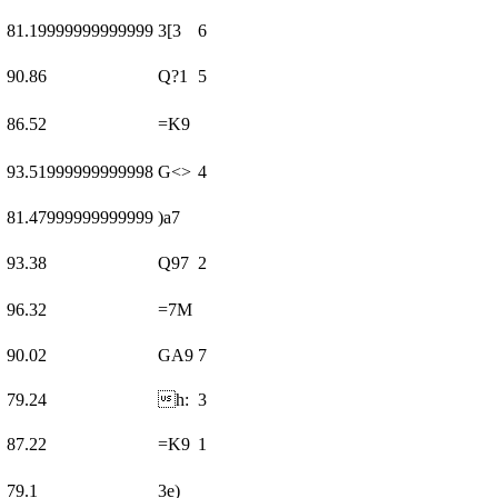
81.19999999999999
3[3
6
90.86
Q?1
5
86.52
=K9
93.51999999999998
G<>
4
81.47999999999999
)a7
93.38
Q97
2
96.32
=7M
90.02
GA9
7
79.24
h:
3
87.22
=K9
1
79.1
3e)