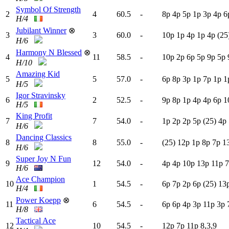
Symbol Of Strength
2
4
60.5
-
8
p
4
p
5
p
1
p
3
p
4
p
6
H/4
Jubilant Winner
⊗
3
3
60.0
-
10p
1
p
4
p
1
p
4
p
(25
H/6
Harmony N Blessed
⊗
4
11
58.5
-
10p
2
p
6
p
5
p
9
p
5
p
H/10
Amazing Kid
5
5
57.0
-
6
p
8
p
3
p
1
p
7
p
1
p
1
H/5
Igor Stravinsky
6
2
52.5
-
9
p
8
p
1
p
4
p
4
p
6
p
1
H/5
King Profit
7
7
54.0
-
1
p
2
p
2
p
5
p
(25)
4
p
H/6
Dancing Classics
8
8
55.0
-
(25)
12p
1
p
8
p
7
p
1
H/6
Super Joy N Fun
9
12
54.0
-
4
p
4
p
10p
13p
11p
7
H/6
Ace Champion
10
1
54.5
-
6
p
7
p
2
p
6
p
(25)
13
H/4
Power Koepp
⊗
11
6
54.5
-
6
p
6
p
4
p
3
p
11p
3
p
H/8
Tactical Ace
12
10
54.5
-
12p
7
p
11p
8,3,9