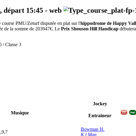
, départ
15:45
-
web
course PMU/Zeturf disputée en plat sur l'
hippodrome de Happy Val
dotée de la somme de 203947€. Le
Prix Shouson Hill Handicap
débutera 
0 / Classe 3
Jockey
Musique
Entraineur
Bowman H.
8,9,7
K l Man