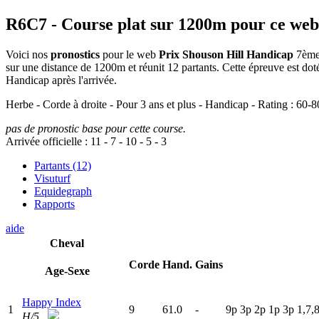
R6C7
- Course plat sur 1200m pour ce web
Voici nos
pronostics
pour le web
Prix Shouson Hill Handicap
7ème 
sur une distance de 1200m et réunit 12 partants. Cette épreuve est 
Handicap après l'arrivée.
Herbe - Corde à droite - Pour 3 ans et plus - Handicap - Rating : 60-8
pas de pronostic base pour cette course.
Arrivée officielle :
11
-
7
-
10
-
5
-
3
Partants (12)
Visuturf
Equidegraph
Rapports
aide
Cheval
Corde
Hand.
Gains
Age-Sexe
Happy Index
1
9
61.0
-
9
p
3
p
2
p
1
p
3
p
1,7,
H/5