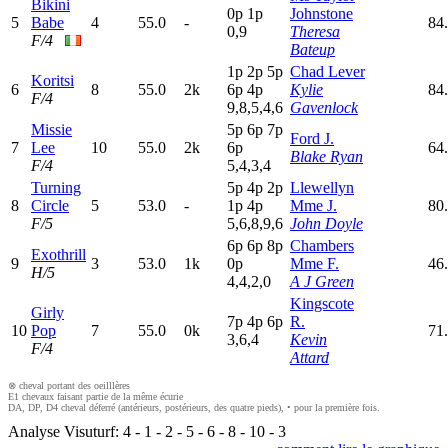
Bikini
0
p
1
p
Johnstone
5
Babe
4
55.0
-
84
0,9
Theresa
F/4
Bateup
1
p
2
p
5
p
Chad Lever
Koritsi
6
8
55.0
2k
6
p
4
p
Kylie
84
F/4
9,8,5,4,6
Gavenlock
Missie
5
p
6
p
7
p
Ford J.
7
Lee
10
55.0
2k
6
p
64
Blake Ryan
F/4
5,4,3,4
Turning
5
p
4
p
2
p
Llewellyn
8
Circle
5
53.0
-
1
p
4
p
Mme J.
80
F/5
5,6,8,9,6
John Doyle
6
p
6
p
8
p
Chambers
Exothrill
9
3
53.0
1k
0
p
Mme F.
46
H/5
4,4,2,0
A J Green
Kingscote
Girly
7
p
4
p
6
p
R.
10
Pop
7
55.0
0k
71
3,6,4
Kevin
F/4
Attard
⊗ cheval portant des oeilllères
E1 chevaux faisant partie de la même écurie
DA, DP, D4 cheval déferré (antérieurs, postérieurs, des quatre pieds), • pour la première fois.
Analyse Visuturf:
4
-
1
-
2
-
5
-
6
-
8
-
10
-
3