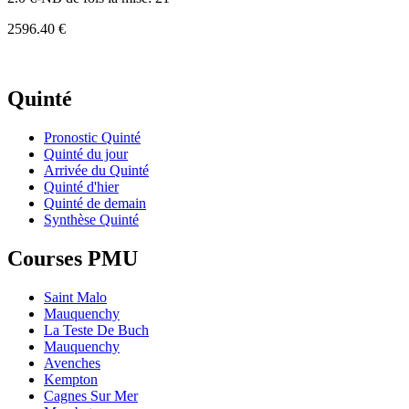
2596.40 €
Quinté
Pronostic Quinté
Quinté du jour
Arrivée du Quinté
Quinté d'hier
Quinté de demain
Synthèse Quinté
Courses PMU
Saint Malo
Mauquenchy
La Teste De Buch
Mauquenchy
Avenches
Kempton
Cagnes Sur Mer