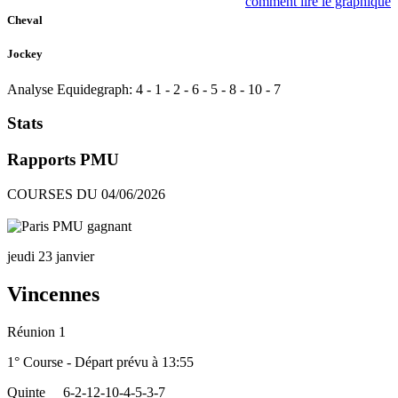
comment lire le graphique
Cheval
Jockey
Analyse Equidegraph:
4
-
1
-
2
-
6
-
5
-
8
-
10
-
7
Stats
Rapports PMU
COURSES DU 04/06/2026
jeudi 23 janvier
Vincennes
Réunion 1
1° Course - Départ prévu à 13:55
Quinte
6-2-12-10-4-5-3-7