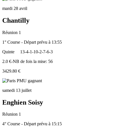
mardi 28 avril
Chantilly
Réunion 1
1° Course - Départ prévu à 13:55
Quinte
13-4-1-10-2-7-6-3
2.0 €-NB de fois la mise: 56
3429.80 €
samedi 13 juillet
Enghien Soisy
Réunion 1
4° Course - Départ prévu à 15:15