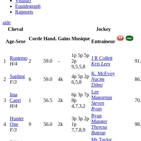
Visuturf
Equidegraph
Rapports
aide
Cheval
Jockey
Corde
Hand.
Gains
Musique
Age-Sexe
Entraineur
1
p
5
p
5
p
Rustemo
J R Collett
1
2
59.0
-
2
p
91
H/4
Kris Lees
9,5,5,8
K. McEvoy
Sapling
4
p
5
p
2
p
2
6
59.0
4k
Nacim
86
F/3
6,5,8
Dilmi
Lee
Ima
6
p
3
p
7
p
Magorrian
3
Capri
1
56.5
2k
8
p
70
Steven
H/4
4,7,3,2
Ryan
Ryan
Hunter
3
p
3
p
2
p
Munger
4
One
9
56.0
2k
1
p
98
Theresa
F/3
7,7,8,9
Bateup
Ms Taylor