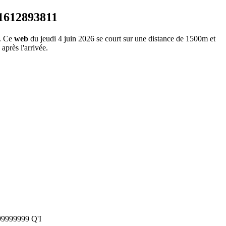
. Ce
web
du jeudi 4 juin 2026 se court sur une distance de 1500m et
après l'arrivée.
99999999
Q'I