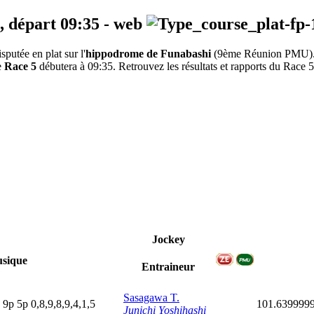
, départ
09:35
-
web
utée en plat sur l'
hippodrome de Funabashi
(9ème Réunion PMU)
e
Race 5
débutera à 09:35. Retrouvez les résultats et rapports du Race 5 
Jockey
sique
Entraineur
Sasagawa T.
p
9
p
5
p
0,8,9,8,9,4,1,5
101.639999
Junichi Yoshihashi