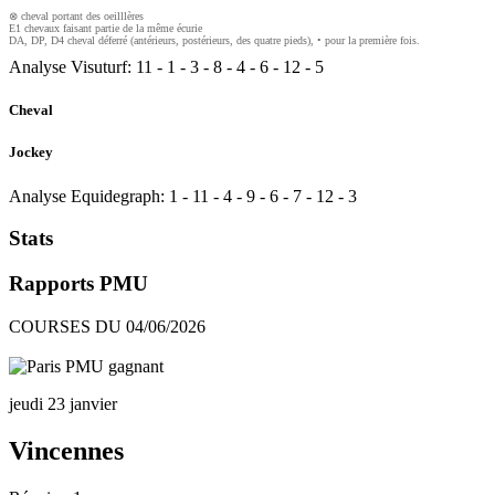
⊗ cheval portant des oeilllères
E1 chevaux faisant partie de la même écurie
DA, DP, D4 cheval déferré (antérieurs, postérieurs, des quatre pieds), • pour la première fois.
Analyse Visuturf:
11
-
1
-
3
-
8
-
4
-
6
-
12
-
5
Cheval
Jockey
Analyse Equidegraph:
1
-
11
-
4
-
9
-
6
-
7
-
12
-
3
Stats
Rapports PMU
COURSES DU 04/06/2026
jeudi 23 janvier
Vincennes