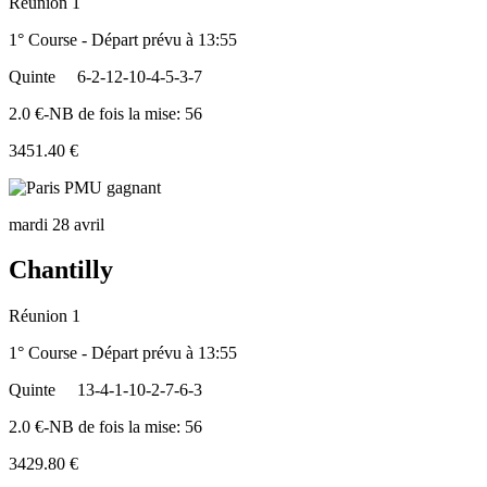
Réunion 1
1° Course - Départ prévu à 13:55
Quinte
6-2-12-10-4-5-3-7
2.0 €-NB de fois la mise: 56
3451.40 €
mardi 28 avril
Chantilly
Réunion 1
1° Course - Départ prévu à 13:55
Quinte
13-4-1-10-2-7-6-3
2.0 €-NB de fois la mise: 56
3429.80 €