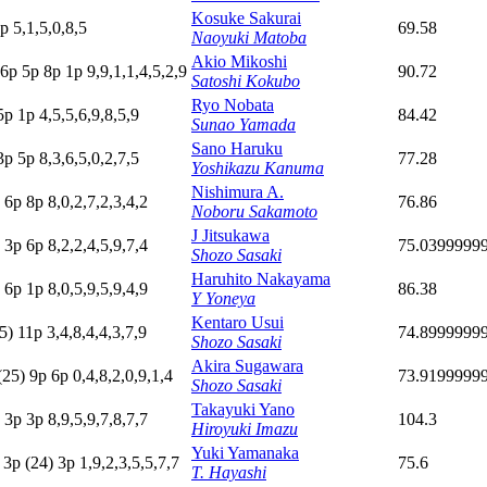
Kosuke Sakurai
p
5,1,5,0,8,5
69.58
Naoyuki Matoba
Akio Mikoshi
6
p
5
p
8
p
1
p
9,9,1,1,4,5,2,9
90.72
Satoshi Kokubo
Ryo Nobata
5
p
1
p
4,5,5,6,9,8,5,9
84.42
Sunao Yamada
Sano Haruku
3
p
5
p
8,3,6,5,0,2,7,5
77.28
Yoshikazu Kanuma
Nishimura A.
6
p
8
p
8,0,2,7,2,3,4,2
76.86
Noboru Sakamoto
J Jitsukawa
p
3
p
6
p
8,2,2,4,5,9,7,4
75.0399999
Shozo Sasaki
Haruhito Nakayama
p
6
p
1
p
8,0,5,9,5,9,4,9
86.38
Y Yoneya
Kentaro Usui
5)
11p
3,4,8,4,4,3,7,9
74.8999999
Shozo Sasaki
Akira Sugawara
(25)
9
p
6
p
0,4,8,2,0,9,1,4
73.9199999
Shozo Sasaki
Takayuki Yano
3
p
3
p
8,9,5,9,7,8,7,7
104.3
Hiroyuki Imazu
Yuki Yamanaka
p
3
p
(24)
3
p
1,9,2,3,5,5,7,7
75.6
T. Hayashi