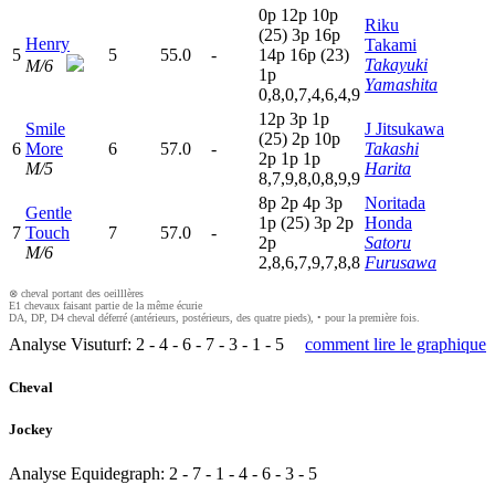
0
p
12p
10p
Riku
(25)
3
p
16p
Henry
Takami
5
5
55.0
-
14p
16p
(23)
Takayuki
M/6
1
p
Yamashita
0,8,0,7,4,6,4,9
12p
3
p
1
p
Smile
J Jitsukawa
(25)
2
p
10p
6
More
6
57.0
-
Takashi
2
p
1
p
1
p
M/5
Harita
8,7,9,8,0,8,9,9
8
p
2
p
4
p
3
p
Noritada
Gentle
1
p
(25)
3
p
2
p
Honda
7
Touch
7
57.0
-
2
p
Satoru
M/6
2,8,6,7,9,7,8,8
Furusawa
⊗ cheval portant des oeilllères
E1 chevaux faisant partie de la même écurie
DA, DP, D4 cheval déferré (antérieurs, postérieurs, des quatre pieds), • pour la première fois.
Analyse Visuturf:
2
-
4
-
6
-
7
-
3
-
1
-
5
comment lire le graphique
Cheval
Jockey
Analyse Equidegraph:
2
-
7
-
1
-
4
-
6
-
3
-
5