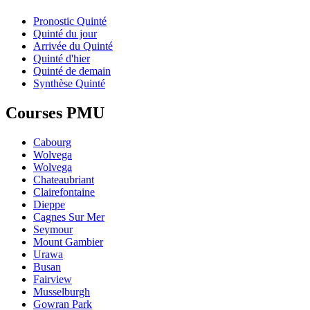
Pronostic Quinté
Quinté du jour
Arrivée du Quinté
Quinté d'hier
Quinté de demain
Synthèse Quinté
Courses PMU
Cabourg
Wolvega
Wolvega
Chateaubriant
Clairefontaine
Dieppe
Cagnes Sur Mer
Seymour
Mount Gambier
Urawa
Busan
Fairview
Musselburgh
Gowran Park