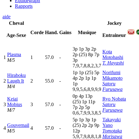
Equidegraph
Rapports
aide
Cheval
Jockey
Corde
Hand.
Gains
Musique
Age-Sexe
Entraineur
3
p
1
p
3
p
2
p
Kota
Plasma
2
p
(25)
8
p
7
p
1
1
57.0
-
Motohashi
M/5
3
p
T. Hayashi
7,9,7,8,8,2,3,7
1
p
1
p
(25)
5
p
Norifumi
Hiraboku
4
p
2
p
1
p
1
p
Mikamoto
2
Laugh It
2
55.0
-
1
p
Satoru
M/4
9,9,5,6,8,9,9,9
Furusawa
0
p
4
p
13p
Keiai
Ryo Nobata
(25)
1
p
11p
3
Mobius
3
57.0
-
Satoru
7
p
2
p
5
p
M/7
Furusawa
0,6,7,9,9,3,8,5
5
p
1
p
3
p
1
p
Takayuki
Gouvernail
(25)
2
p
2
p
9
p
Yano
4
4
57.0
-
M/5
12p
Tomotaka
5,9,7,9,8,8,1,8
Morisawa