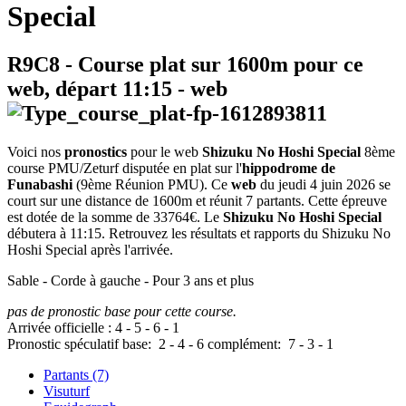
Special
R9C8
- Course plat sur 1600m pour ce
web, départ
11:15
-
web
Voici nos
pronostics
pour le web
Shizuku No Hoshi Special
8ème
course PMU/Zeturf disputée en plat sur l'
hippodrome de
Funabashi
(9ème Réunion PMU). Ce
web
du jeudi 4 juin 2026 se
court sur une distance de 1600m et réunit 7 partants. Cette épreuve
est dotée de la somme de 33764€. Le
Shizuku No Hoshi Special
débutera à 11:15. Retrouvez les résultats et rapports du Shizuku No
Hoshi Special après l'arrivée.
Sable - Corde à gauche - Pour 3 ans et plus
pas de pronostic base pour cette course.
Arrivée officielle :
4
-
5
-
6
-
1
Pronostic spéculatif
base:
2
-
4
-
6
complément:
7
-
3
-
1
Partants (7)
Visuturf