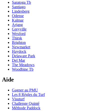
Saratoga Tb
Santiago
Lindesberg
Odense
Kalmar
Arjang
Greyville
Wexford
Thirsk
Brighton
Newmarket
Haydock
Delaware Park
Del Mar
The Meadows
Woodbine Tb
Aide
Gagner au PMU
Les 8 Règles du Turf
Visuturf
Challenge Quinté
Méthode Paddock