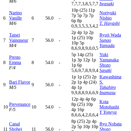
M/6
7,7,7,3,8,5,7,7
Iwasaki
10p
(25)
11p
Narino
Noriyuki
7
p
5
p
7
p
7
p
6
Vanille
6
56.0
-
Nishio
6
p
8
p
M/6
T. Hayashi
0,9,3,5,3,3,4,2
2
p
4
p
1
p
2
p
Taisei
Ryuji Wada
1
p
(25)
10p
7
Vainqueur
7
56.0
-
Sunao
10p
5
p
M/4
Yamada
8,6,9,8,9,0,0,5
5
p
14p
(25)
Yuki
Presto
1
p
3
p
12p
1
p
Yamanaka
8
Emma
8
54.0
-
1
p
6
p
Shozo
F/4
5,6,9,7,8,9,9,4
Sasaki
1
p
1
p
(25)
2
p
Kawashima
Bari Flavor
2
p
1
p
4
p
(24)
S.
9
9
56.0
-
M/5
4
p
1
p
Takahiro
9,9,8,8,9,6,6,9
Inamasu
12p
4
p
4
p
6
p
Kota
Prevenance
8
p
(25)
10p
10
10
54.0
-
Motohashi
F/5
4
p
16p
Y Yoneya
8,6,6,4,2,0,6,4
8
p
(25)
2
p
4
p
Canal
Ryo Nobata
2
p
5
p
10p
10p
11
Shohei
11
56.0
-
Shozo