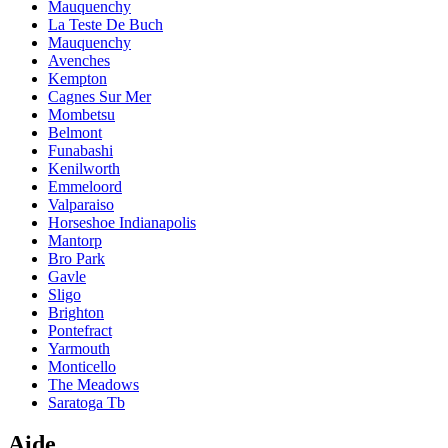
Mauquenchy
La Teste De Buch
Mauquenchy
Avenches
Kempton
Cagnes Sur Mer
Mombetsu
Belmont
Funabashi
Kenilworth
Emmeloord
Valparaiso
Horseshoe Indianapolis
Mantorp
Bro Park
Gavle
Sligo
Brighton
Pontefract
Yarmouth
Monticello
The Meadows
Saratoga Tb
Aide