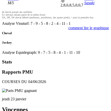
3
p
M/5
Sasaki
2,8,6,8,5,0,0,7
⊗ cheval portant des oeilllères
E1 chevaux faisant partie de la même écurie
DA, DP, D4 cheval déferré (antérieurs, postérieurs, des quatre pieds), • pour la première fois.
Analyse Visuturf:
7
-
9
-
5
-
8
-
2
-
4
-
11
-
1
comment lire le graphique
Cheval
Jockey
Analyse Equidegraph:
9
-
7
-
5
-
8
-
4
-
1
-
11
-
10
Stats
Rapports PMU
COURSES DU 04/06/2026
jeudi 23 janvier
Vincennes