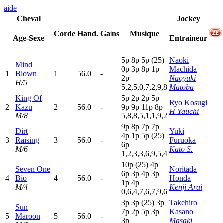
aide
Cheval
Jockey
Corde
Hand.
Gains
Musique
Age-Sexe
Entraineur
5
p
8
p
5
p
(25)
Naoki
Mind
0
p
3
p
8
p
1
p
Machida
1
Blown
1
56.0
-
2
p
Naoyuki
H/5
5,2,5,0,7,2,9,8
Matoba
King Of
5
p
2
p
2
p
5
p
Ryo Kosugi
2
Kazu
2
56.0
-
9
p
9
p
11p
8
p
H Yauchi
M/8
5,8,8,5,1,1,9,2
9
p
8
p
7
p
7
p
Dirt
Yuki
4
p
1
p
5
p
(25)
3
Raising
3
56.0
-
Furuoka
6
p
M/6
Kato S.
1,2,3,3,6,9,5,4
10p
(25)
4
p
Seven One
Noritada
6
p
3
p
4
p
3
p
4
Bio
4
56.0
-
Honda
1
p
4
p
M/4
Kenji Arai
0,6,4,7,6,7,9,6
3
p
3
p
(25)
3
p
Takehiro
Sun
7
p
2
p
5
p
3
p
Kasano
5
Maroon
5
56.0
-
3
p
Masaki