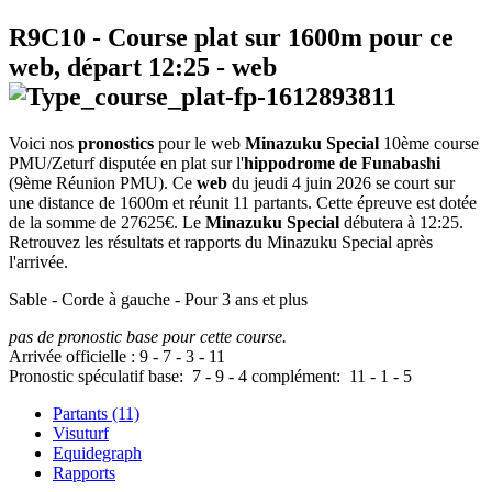
R9C10
- Course plat sur 1600m pour ce
web, départ
12:25
-
web
Voici nos
pronostics
pour le web
Minazuku Special
10ème course
PMU/Zeturf disputée en plat sur l'
hippodrome de Funabashi
(9ème Réunion PMU). Ce
web
du jeudi 4 juin 2026 se court sur
une distance de 1600m et réunit 11 partants. Cette épreuve est dotée
de la somme de 27625€. Le
Minazuku Special
débutera à 12:25.
Retrouvez les résultats et rapports du Minazuku Special après
l'arrivée.
Sable - Corde à gauche - Pour 3 ans et plus
pas de pronostic base pour cette course.
Arrivée officielle :
9
-
7
-
3
-
11
Pronostic spéculatif
base:
7
-
9
-
4
complément:
11
-
1
-
5
Partants (11)
Visuturf
Equidegraph
Rapports