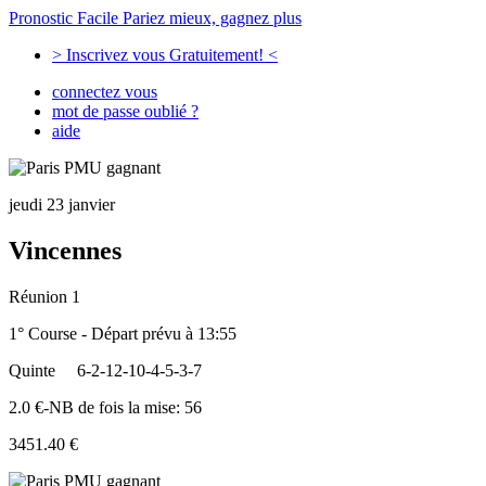
Pronostic Facile
Pariez mieux, gagnez plus
> Inscrivez vous Gratuitement! <
connectez vous
mot de passe oublié ?
aide
jeudi 23 janvier
Vincennes
Réunion 1
1° Course - Départ prévu à 13:55
Quinte
6-2-12-10-4-5-3-7
2.0 €-NB de fois la mise: 56
3451.40 €