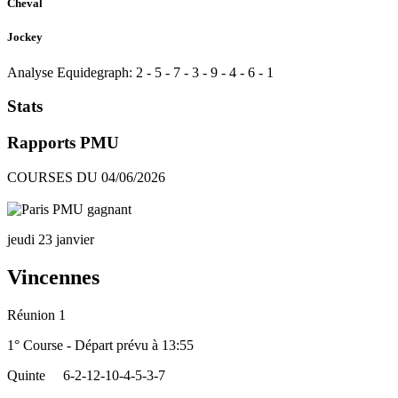
Cheval
Jockey
Analyse Equidegraph:
2
-
5
-
7
-
3
-
9
-
4
-
6
-
1
Stats
Rapports PMU
COURSES DU 04/06/2026
jeudi 23 janvier
Vincennes
Réunion 1
1° Course - Départ prévu à 13:55
Quinte
6-2-12-10-4-5-3-7