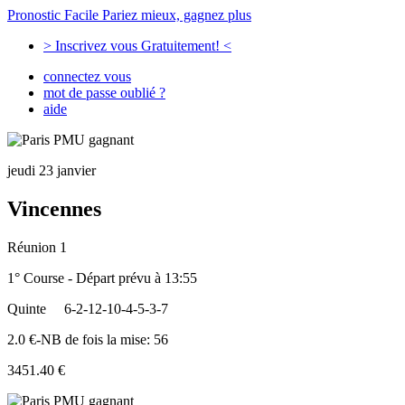
Pronostic Facile
Pariez mieux, gagnez plus
> Inscrivez vous Gratuitement! <
connectez vous
mot de passe oublié ?
aide
jeudi 23 janvier
Vincennes
Réunion 1
1° Course - Départ prévu à 13:55
Quinte
6-2-12-10-4-5-3-7
2.0 €-NB de fois la mise: 56
3451.40 €