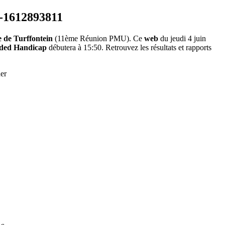
 de Turffontein
(11ème Réunion PMU). Ce
web
du jeudi 4 juin
ided Handicap
débutera à 15:50. Retrouvez les résultats et rapports
er