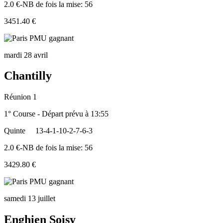
2.0 €-NB de fois la mise: 56
3451.40 €
mardi 28 avril
Chantilly
Réunion 1
1° Course - Départ prévu à 13:55
Quinte
13-4-1-10-2-7-6-3
2.0 €-NB de fois la mise: 56
3429.80 €
samedi 13 juillet
Enghien Soisy