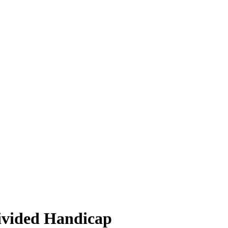
ivided Handicap