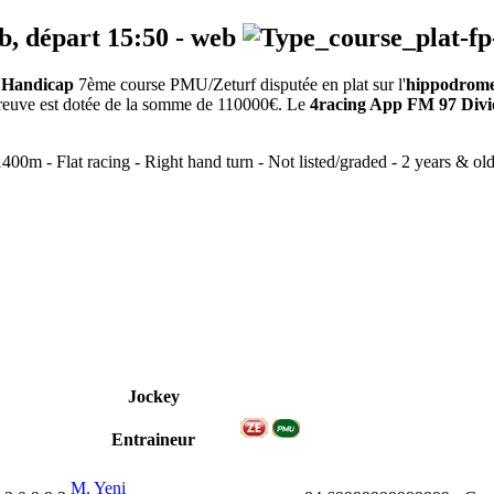
b, départ
15:50
-
web
 Handicap
7ème course PMU/Zeturf disputée en plat sur l'
hippodrome
épreuve est dotée de la somme de 110000€. Le
4racing App FM 97 Div
m - Flat racing - Right hand turn - Not listed/graded - 2 years & old
Jockey
Entraineur
M. Yeni