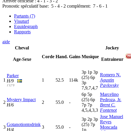
Arrivée officielle :
4
-
1
-
3
-
2
Pronostic spéculatif
base:
5
-
4
-
2
complément:
7
-
6
-
1
Partants (7)
Visuturf
Equidegraph
Rapports
aide
Cheval
Jockey
Corde
Hand.
Gains
Musique
Age-Sexe
Entraineur
3
p
1
p
3
p
Romero N.
Parker
(25)
6
p
1
1
52.5
114k
Agustin
H/9
3
p
Pavlovsky
1'12"0
7,9,7,4,7
6
p
5
p
Marcelino
Mystery Impact
(25)
6
p
Pedroza, Jr.
2
2
55.0
-
H/6
7
p
7
p
Brent C.
4,5,4,3,3
Fontenot
Jose Manuel
3
p
2
p
3
p
Reyes
Gotanotiontodrink
(25)
7
p
3
3
55.0
-
Moncada
H/4
1
p