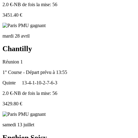
2.0 €-NB de fois la mise: 56
3451.40 €
mardi 28 avril
Chantilly
Réunion 1
1° Course - Départ prévu à 13:55
Quinte
13-4-1-10-2-7-6-3
2.0 €-NB de fois la mise: 56
3429.80 €
samedi 13 juillet
Enghien Soisy