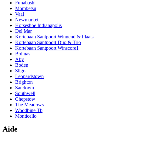
Funabashi
Mombetsu
Vaal
Newmarket
Horseshoe Indianapolis
Del Mar
Kortebaan Santpoort Winnend & Plaats
Kortebaan Santpoort Duo & Trio
Kortebaan Santpoort Winscore1
Bollnas
Aby
Boden
Sligo
Leopardstown
Brighton
Sandown
Southwell
Chepstow
The Meadows
Woodbine Tb
Monticello
Aide