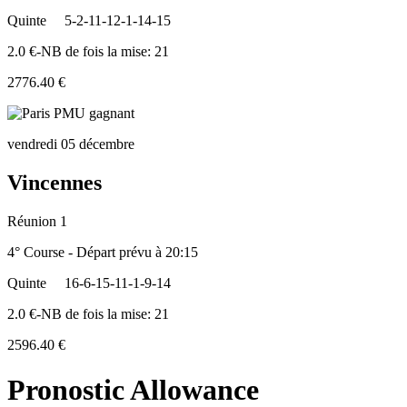
Quinte
5-2-11-12-1-14-15
2.0 €-NB de fois la mise: 21
2776.40 €
vendredi 05 décembre
Vincennes
Réunion 1
4° Course - Départ prévu à 20:15
Quinte
16-6-15-11-1-9-14
2.0 €-NB de fois la mise: 21
2596.40 €
Pronostic Allowance