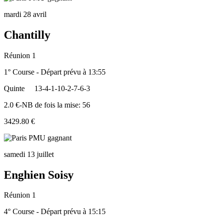
mardi 28 avril
Chantilly
Réunion 1
1° Course - Départ prévu à 13:55
Quinte
13-4-1-10-2-7-6-3
2.0 €-NB de fois la mise: 56
3429.80 €
samedi 13 juillet
Enghien Soisy
Réunion 1
4° Course - Départ prévu à 15:15