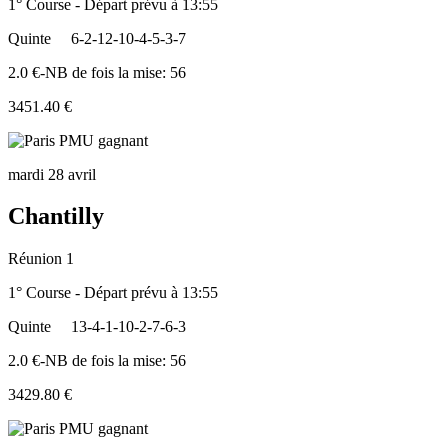
1° Course - Départ prévu à 13:55
Quinte
6-2-12-10-4-5-3-7
2.0 €-NB de fois la mise: 56
3451.40 €
mardi 28 avril
Chantilly
Réunion 1
1° Course - Départ prévu à 13:55
Quinte
13-4-1-10-2-7-6-3
2.0 €-NB de fois la mise: 56
3429.80 €