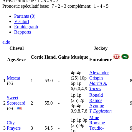
Arrivée officielle :
1
-
8
-
5
-
2
Pronostic spéculatif
base:
7
-
2
-
3
complément:
1
-
4
-
5
Partants (8)
Visuturf
Equidegraph
Rapports
aide
Cheval
Jockey
Corde
Hand.
Gains
Musique
Age-Sexe
Entraineur
4
p
4
p
Alexander
Mescat
(25)
10p
Crispin
1
1
53.0
-
8
F/3
6
p
1
p
Martin A.
6,6,0,4,9
Torres
1
p
1
p
Ronald
Sweet
(25)
2
p
Ramos
2
Scorecard
2
55.0
-
3
p
4
p
Ayuque
F/4
9,9,8,7,6
T Eggleston
Mme
1
p
1
p
8
p
City
Romane
(25)
9
p
3
Prayers
3
54.5
-
Toudic-
1
p