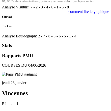
DA, DP, D4 cheval déferré (antérieurs, postérieurs, des quatre pieds), • pour la première fois.
Analyse Visuturf:
7
-
2
-
3
-
4
-
6
-
1
-
5
-
8
comment lire le graphique
Cheval
Jockey
Analyse Equidegraph:
2
-
7
-
8
-
3
-
6
-
5
-
1
-
4
Stats
Rapports PMU
COURSES DU 04/06/2026
jeudi 23 janvier
Vincennes
Réunion 1