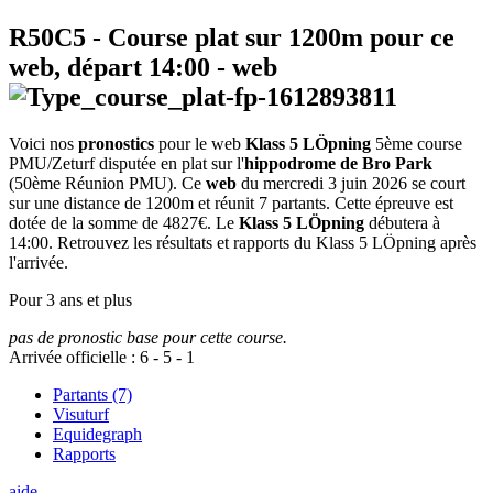
R50C5
- Course plat sur 1200m pour ce
web, départ
14:00
-
web
Voici nos
pronostics
pour le web
Klass 5 LÖpning
5ème course
PMU/Zeturf disputée en plat sur l'
hippodrome de Bro Park
(50ème Réunion PMU). Ce
web
du mercredi 3 juin 2026 se court
sur une distance de 1200m et réunit 7 partants. Cette épreuve est
dotée de la somme de 4827€. Le
Klass 5 LÖpning
débutera à
14:00. Retrouvez les résultats et rapports du Klass 5 LÖpning après
l'arrivée.
Pour 3 ans et plus
pas de pronostic base pour cette course.
Arrivée officielle :
6
-
5
-
1
Partants (7)
Visuturf
Equidegraph
Rapports
aide