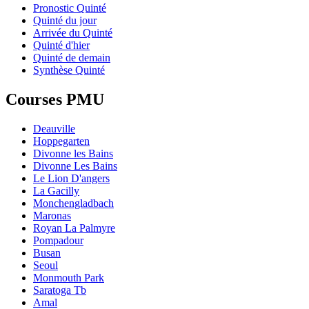
Pronostic Quinté
Quinté du jour
Arrivée du Quinté
Quinté d'hier
Quinté de demain
Synthèse Quinté
Courses PMU
Deauville
Hoppegarten
Divonne les Bains
Divonne Les Bains
Le Lion D'angers
La Gacilly
Monchengladbach
Maronas
Royan La Palmyre
Pompadour
Busan
Seoul
Monmouth Park
Saratoga Tb
Amal