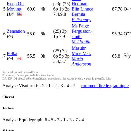
Keep On
p
3
p
(25)
Hedman
5
Moving
60.0
4k
6
p
1
p
2
p
Elin Linnea
87.78
Q4
H/4
7,4,9,8
Bernita
P Twomey
Ms Paige
Zensation
(25)
3
p
Fergusson-
6
55.0
8k
95.34
Q"
F/3
1
p
7,9
smith
M J Smith
Masuhr
(25)
7
p
Polka
Mme Mar.
7
55.5
0k
6
p
5
p
3
p
65.8
y
F/4
Maria
3,4,5,7
Andersson
⊗ cheval portant des oeilllères
E1 chevaux faisant partie de la même écurie
DA, DP, D4 cheval déferré (antérieurs, postérieurs, des quatre pieds), • pour la première fois.
Analyse Visuturf:
6
-
5
-
1
-
2
-
3
-
4
-
7
comment lire le graphique
Cheval
Jockey
Analyse Equidegraph:
6
-
5
-
2
-
1
-
3
-
7
-
4
Stats