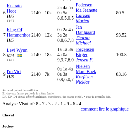
Pedersen
Kuarato
2
a
4
a
5
a
Ida Jeanette
Heot
6
2140
10k
0
a
5
a
80.5
Carlsen
H/6
8,6,5,0,5
Morten
1'14"9
Jan
King Of
0
a
2
a
4
a
Dahlgaard
7
Hammerthor
2140
12k
3
a
2
a
93.52
Thorup
H/5
0,8,6,7,8
Michael
1
a
1
a
3
a
Jorgensen
Levi Wynn
8
2140
18k
4
a
0
a
Birger
100.8
M/4
9,9,7,6,0
Jensen F.
1'14"6
Nielsen
0
a
1
a
4
a
I'm Vici
Marc Baek
9
2140
7k
0
a
3
a
83.16
H/6
Korfitsen
0,9,6,0,7
Nicklas
⊗ cheval portant des oeilllères
E1 chevaux faisant partie de la même écurie
DA, DP, D4 cheval déferré (antérieurs, postérieurs, des quatre pieds), • pour la première fois.
Analyse Visuturf:
8
-
7
-
3
-
2
-
1
-
9
-
6
-
4
comment lire le graphique
Cheval
Jockey