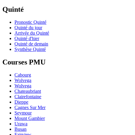
Quinté
Pronostic Quinté
Quinté du jour
Arrivée du Quinté
Quinté d'hier
Quinté de demain
Synthèse Quinté
Courses PMU
Cabourg
Wolvega
Wolvega
Chateaubriant
Clairefontaine
Dieppe
Cagnes Sur Mer
Seymour
Mount Gambier
Urawa
Busan
Fairview