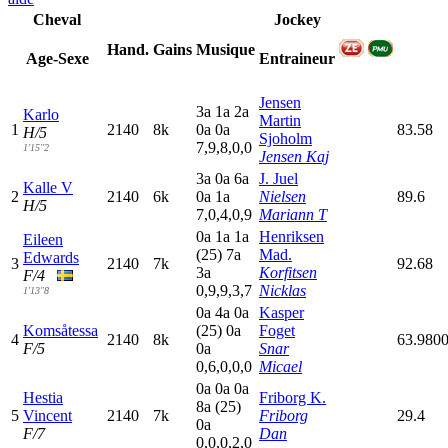
Cheval
Jockey
Hand.
Gains
Musique
Age-Sexe
Entraineur
Jensen
3
a
1
a
2
a
Karlo
Martin
1
2140
8k
0
a
0
a
83.58
H/5
Sjoholm
7,9,8,0,0
1'15"2
Jensen Kaj
3
a
0
a
6
a
J. Juel
Kalle V
2
2140
6k
0
a
1
a
Nielsen
89.6
H/5
7,0,4,0,9
Mariann T
0
a
1
a
1
a
Henriksen
Eileen
(25)
7
a
Mad.
Edwards
3
2140
7k
92.68
3
a
Korfitsen
F/4
0,9,9,3,7
Nicklas
1'13"8
0
a
4
a
0
a
Kasper
Komsåtessa
(25)
0
a
Foget
4
2140
8k
63.980
F/5
0
a
Snar
0,6,0,0,0
Micael
0
a
0
a
0
a
Hestia
Friborg K.
8
a
(25)
5
Vincent
2140
7k
Friborg
29.4
0
a
F/7
Dan
0,0,0,2,0