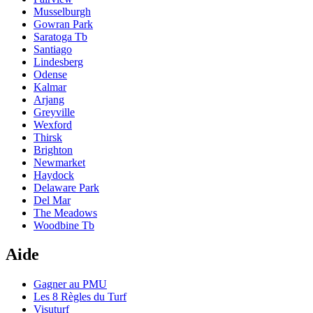
Musselburgh
Gowran Park
Saratoga Tb
Santiago
Lindesberg
Odense
Kalmar
Arjang
Greyville
Wexford
Thirsk
Brighton
Newmarket
Haydock
Delaware Park
Del Mar
The Meadows
Woodbine Tb
Aide
Gagner au PMU
Les 8 Règles du Turf
Visuturf