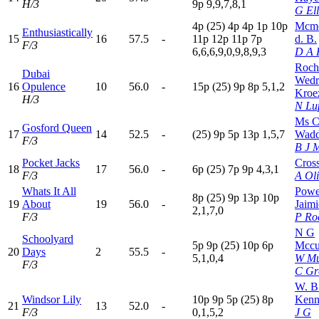
H/3
9
p
9,9,7,8,1
G Ell
4
p
(25)
4
p
4
p
1
p
10p
Mcmo
Enthusiastically
15
16
57.5
-
11p
12p
11p
7
p
d. B.
F/3
6,6,6,9,0,9,8,9,3
D A 
Roch
Dubai
Wedr
16
Opulence
10
56.0
-
15p
(25)
9
p
8
p
5,1,2
Kroe
H/3
N Lu
Ms C
Gosford Queen
17
14
52.5
-
(25)
9
p
5
p
13p
1,5,7
Wadd
F/3
B J 
Pocket Jacks
Cros
18
17
56.0
-
6
p
(25)
7
p
9
p
4,3,1
F/3
A Oli
Whats It All
Powe
8
p
(25)
9
p
13p
10p
19
About
19
56.0
-
Jaimi
2,1,7,0
F/3
P Ro
N G
Schoolyard
5
p
9
p
(25)
10p
6
p
Mccu
20
Days
2
55.5
-
5,1,0,4
W Mu
F/3
C Gr
W. B
Windsor Lily
10p
9
p
5
p
(25)
8
p
Kenn
21
13
52.0
-
F/3
0,1,5,2
J G