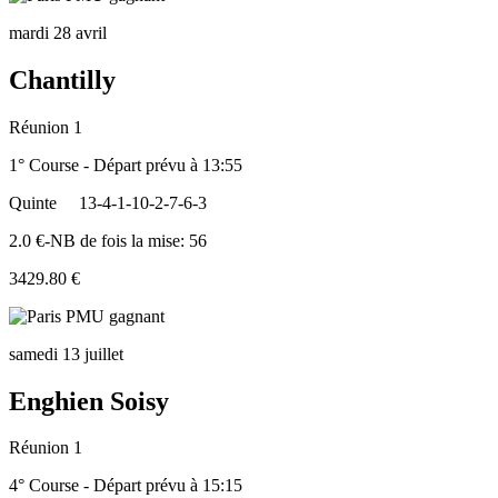
mardi 28 avril
Chantilly
Réunion 1
1° Course - Départ prévu à 13:55
Quinte
13-4-1-10-2-7-6-3
2.0 €-NB de fois la mise: 56
3429.80 €
samedi 13 juillet
Enghien Soisy
Réunion 1
4° Course - Départ prévu à 15:15