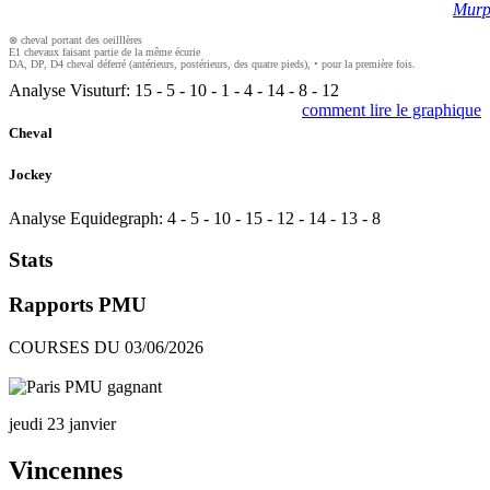
Murp
⊗ cheval portant des oeilllères
E1 chevaux faisant partie de la même écurie
DA, DP, D4 cheval déferré (antérieurs, postérieurs, des quatre pieds), • pour la première fois.
Analyse Visuturf:
15
-
5
-
10
-
1
-
4
-
14
-
8
-
12
comment lire le graphique
Cheval
Jockey
Analyse Equidegraph:
4
-
5
-
10
-
15
-
12
-
14
-
13
-
8
Stats
Rapports PMU
COURSES DU 03/06/2026
jeudi 23 janvier
Vincennes