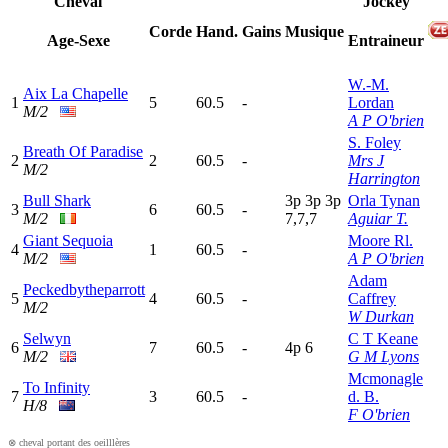
Cheval
Jockey
Corde
Hand.
Gains
Musique
Age-Sexe
Entraineur
W.-M.
Aix La Chapelle
1
5
60.5
-
Lordan
M/2
A P O'brien
S. Foley
Breath Of Paradise
2
2
60.5
-
Mrs J
M/2
Harrington
Bull Shark
3
p
3
p
3
p
Orla Tynan
3
6
60.5
-
M/2
7,7,7
Aguiar T.
Giant Sequoia
Moore Rl.
4
1
60.5
-
M/2
A P O'brien
Adam
Peckedbytheparrott
5
4
60.5
-
Caffrey
M/2
W Durkan
Selwyn
C T Keane
6
7
60.5
-
4
p
6
M/2
G M Lyons
Mcmonagle
To Infinity
7
3
60.5
-
d. B.
H/8
F O'brien
⊗ cheval portant des oeilllères