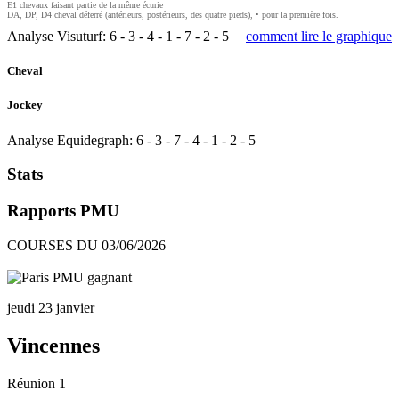
E1 chevaux faisant partie de la même écurie
DA, DP, D4 cheval déferré (antérieurs, postérieurs, des quatre pieds), • pour la première fois.
Analyse Visuturf:
6
-
3
-
4
-
1
-
7
-
2
-
5
comment lire le graphique
Cheval
Jockey
Analyse Equidegraph:
6
-
3
-
7
-
4
-
1
-
2
-
5
Stats
Rapports PMU
COURSES DU 03/06/2026
jeudi 23 janvier
Vincennes
Réunion 1