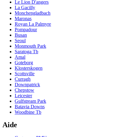
Le Lion D'angers
La Gacilly
Monchengladbach
Maronas
Royan La Palmyre
Pompadour
Busan
Seoul
Monmouth Park
Saratoga Tb
Amal
Goteborg
Klosterskogen
Scottsville
Curragh
Downpatrick
Chepstow
Leicester
Gulfstream Park
Batavia Downs
Woodbine Tb
Aide