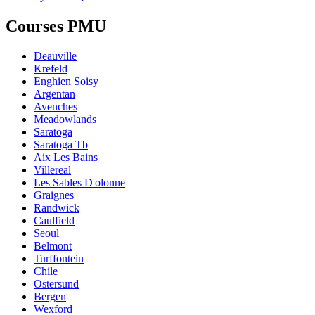
Courses PMU
Deauville
Krefeld
Enghien Soisy
Argentan
Avenches
Meadowlands
Saratoga
Saratoga Tb
Aix Les Bains
Villereal
Les Sables D'olonne
Graignes
Randwick
Caulfield
Seoul
Belmont
Turffontein
Chile
Ostersund
Bergen
Wexford