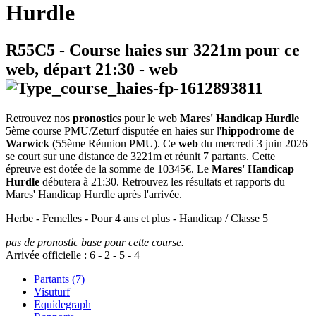
Hurdle
R55C5
- Course haies sur 3221m pour ce
web, départ
21:30
-
web
Retrouvez nos
pronostics
pour le web
Mares' Handicap Hurdle
5ème course PMU/Zeturf disputée en haies sur l'
hippodrome de
Warwick
(55ème Réunion PMU). Ce
web
du mercredi 3 juin 2026
se court sur une distance de 3221m et réunit 7 partants. Cette
épreuve est dotée de la somme de 10345€. Le
Mares' Handicap
Hurdle
débutera à 21:30. Retrouvez les résultats et rapports du
Mares' Handicap Hurdle après l'arrivée.
Herbe - Femelles - Pour 4 ans et plus - Handicap / Classe 5
pas de pronostic base pour cette course.
Arrivée officielle :
6
-
2
-
5
-
4
Partants (7)
Visuturf
Equidegraph