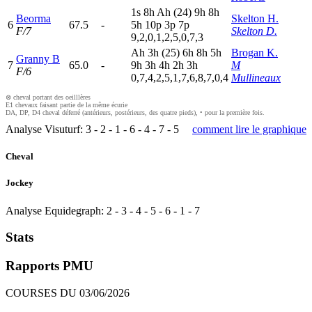
1
s
8
h
A
h
(24)
9
h
8
h
Beorma
Skelton H.
6
67.5
-
5
h
10p
3
p
7
p
F/7
Skelton D.
9,2,0,1,2,5,0,7,3
A
h
3
h
(25)
6
h
8
h
5
h
Brogan K.
Granny B
7
65.0
-
9
h
3
h
4
h
2
h
3
h
M
F/6
0,7,4,2,5,1,7,6,8,7,0,4
Mullineaux
⊗ cheval portant des oeilllères
E1 chevaux faisant partie de la même écurie
DA, DP, D4 cheval déferré (antérieurs, postérieurs, des quatre pieds), • pour la première fois.
Analyse Visuturf:
3
-
2
-
1
-
6
-
4
-
7
-
5
comment lire le graphique
Cheval
Jockey
Analyse Equidegraph:
2
-
3
-
4
-
5
-
6
-
1
-
7
Stats
Rapports PMU
COURSES DU 03/06/2026