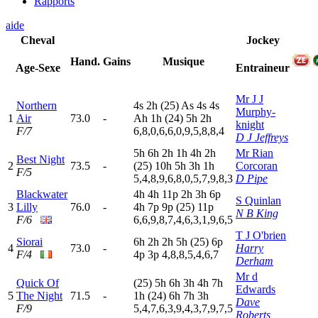
Rapports
aide
Cheval
Jockey
Hand.
Gains
Musique
Age-Sexe
Entraineur
Mr J J
Northern
4
s
2
h
(25)
A
s
4
s
4
s
Murphy-
1
Air
73.0
-
A
h
1
h
(24)
5
h
2
h
knight
F/7
6,8,0,6,6,0,9,5,8,8,4
D J Jeffreys
5
h
6
h
2
h
1
h
4
h
2
h
Mr Rian
Best Night
2
73.5
-
(25)
10h
5
h
3
h
1
h
Corcoran
F/5
5,4,8,9,6,8,0,5,7,9,8,3
D Pipe
Blackwater
4
h
4
h
11p
2
h
3
h
6
p
S Quinlan
3
Lilly
76.0
-
4
h
7
p
9
p
(25)
11p
N B King
F/6
6,6,9,8,7,4,6,3,1,9,6,5
T J O'brien
Siorai
6
h
2
h
2
h
5
h
(25)
6
p
4
73.0
-
Harry
F/4
4
p
3
p
4,8,8,5,4,6,7
Derham
Mr d
Quick Of
(25)
5
h
6
h
3
h
4
h
7
h
Edwards
5
The Night
71.5
-
1
h
(24)
6
h
7
h
3
h
Dave
F/9
5,4,7,6,3,9,4,3,7,9,7,5
Roberts