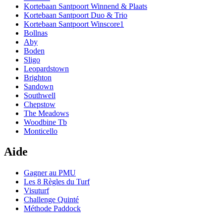
Kortebaan Santpoort Winnend & Plaats
Kortebaan Santpoort Duo & Trio
Kortebaan Santpoort Winscore1
Bollnas
Aby
Boden
Sligo
Leopardstown
Brighton
Sandown
Southwell
Chepstow
The Meadows
Woodbine Tb
Monticello
Aide
Gagner au PMU
Les 8 Règles du Turf
Visuturf
Challenge Quinté
Méthode Paddock