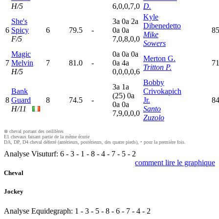
H/5
6,0,0,7,0
D.
Kyle
She's
3
a
0
a
2
a
Dibenedetto
6
Spicy
6
79.5
-
0
a
0
a
8
Mike
F/5
7,0,8,0,0
Sowers
Magic
0
a
0
a
0
a
Merton G.
7
Melvin
7
81.0
-
0
a
4
a
71
Tritton P.
H/5
0,0,0,0,6
Bobby
3
a
1
a
Bank
Crivokapich
(25)
0
a
8
Guard
8
74.5
-
Jr.
84
0
a
0
a
H/11
Santo
7,9,0,0,0
Zuzolo
⊗ cheval portant des oeilllères
E1 chevaux faisant partie de la même écurie
DA, DP, D4 cheval déferré (antérieurs, postérieurs, des quatre pieds), • pour la première fois.
Analyse Visuturf:
6
-
3
-
1
-
8
-
4
-
7
-
5
-
2
comment lire le graphique
Cheval
Jockey
Analyse Equidegraph:
1
-
3
-
5
-
8
-
6
-
7
-
4
-
2