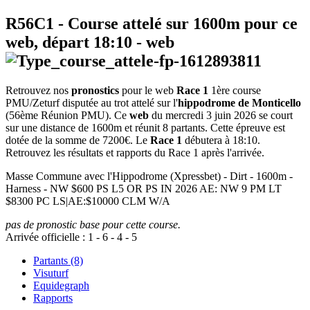
R56C1
- Course attelé sur 1600m pour ce
web, départ
18:10
-
web
Retrouvez nos
pronostics
pour le web
Race 1
1ère course
PMU/Zeturf disputée au trot attelé sur l'
hippodrome de Monticello
(56ème Réunion PMU). Ce
web
du mercredi 3 juin 2026 se court
sur une distance de 1600m et réunit 8 partants. Cette épreuve est
dotée de la somme de 7200€. Le
Race 1
débutera à 18:10.
Retrouvez les résultats et rapports du Race 1 après l'arrivée.
Masse Commune avec l'Hippodrome (Xpressbet) - Dirt - 1600m -
Harness - NW $600 PS L5 OR PS IN 2026 AE: NW 9 PM LT
$8300 PC LS|AE:$10000 CLM W/A
pas de pronostic base pour cette course.
Arrivée officielle :
1
-
6
-
4
-
5
Partants (8)
Visuturf
Equidegraph
Rapports