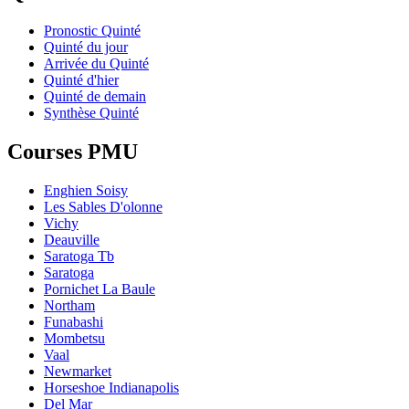
Pronostic Quinté
Quinté du jour
Arrivée du Quinté
Quinté d'hier
Quinté de demain
Synthèse Quinté
Courses PMU
Enghien Soisy
Les Sables D'olonne
Vichy
Deauville
Saratoga Tb
Saratoga
Pornichet La Baule
Northam
Funabashi
Mombetsu
Vaal
Newmarket
Horseshoe Indianapolis
Del Mar