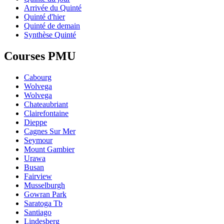
Arrivée du Quinté
Quinté d'hier
Quinté de demain
Synthèse Quinté
Courses PMU
Cabourg
Wolvega
Wolvega
Chateaubriant
Clairefontaine
Dieppe
Cagnes Sur Mer
Seymour
Mount Gambier
Urawa
Busan
Fairview
Musselburgh
Gowran Park
Saratoga Tb
Santiago
Lindesberg