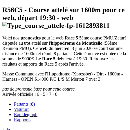
R56C5
- Course attelé sur 1600m pour ce
web, départ
19:30
-
web
Voici nos
pronostics
pour le web
Race 5
5ème course PMU/Zeturf
disputée au trot attelé sur l'
hippodrome de Monticello
(56ème
Réunion PMU). Ce
web
du mercredi 3 juin 2026 se court sur une
distance de 1600m et réunit 8 partants. Cette épreuve est dotée de la
somme de 9000€. Le
Race 5
débutera à 19:30. Retrouvez les
résultats et rapports du Race 5 après l'arrivée.
Masse Commune avec l'Hippodrome (Xpressbet) - Dirt - 1600m -
Harness - OPEN $14000 P/C L/S M Merton 7 over 3
pas de pronostic base pour cette course.
Arrivée officielle :
6
-
5
-
7
-
8
Partants (8)
Visuturf
Equidegraph
Rapports
aide