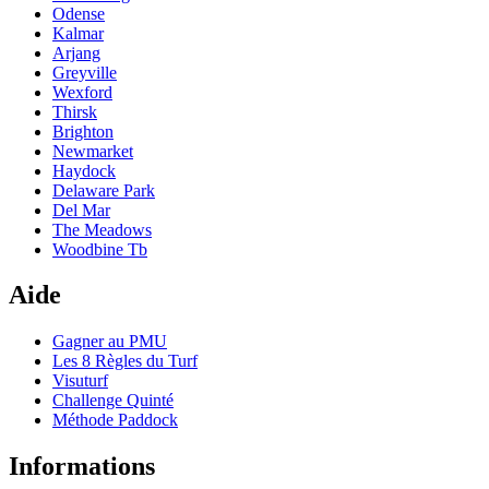
Odense
Kalmar
Arjang
Greyville
Wexford
Thirsk
Brighton
Newmarket
Haydock
Delaware Park
Del Mar
The Meadows
Woodbine Tb
Aide
Gagner au PMU
Les 8 Règles du Turf
Visuturf
Challenge Quinté
Méthode Paddock
Informations