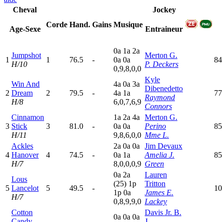
Cheval
Jockey
Corde
Hand.
Gains
Musique
Age-Sexe
Entraineur
0
a
1
a
2
a
Jumpshot
Merton G.
1
1
76.5
-
0
a
0
a
84
H/10
P. Deckers
0,9,8,0,0
Kyle
Win And
4
a
0
a
3
a
Dibenedetto
2
Dream
2
79.5
-
4
a
1
a
77
Raymond
H/8
6,0,7,6,9
Connors
Cinnamon
1
a
2
a
4
a
Merton G.
3
Stick
3
81.0
-
0
a
0
a
Perino
85
H/11
9,8,6,0,0
Mme L.
Ackles
2
a
0
a
0
a
Jim Devaux
4
Hanover
4
74.5
-
0
a
1
a
Amelia J.
85
H/7
8,0,0,0,9
Green
0
a
2
a
Lauren
Lous
(25)
1
p
Tritton
5
Lancelot
5
49.5
-
10
1
p
0
a
James E.
H/7
0,8,9,9,0
Lackey
Cotton
Davis Jr. B.
0
a
0
a
0
a
Candy
J.