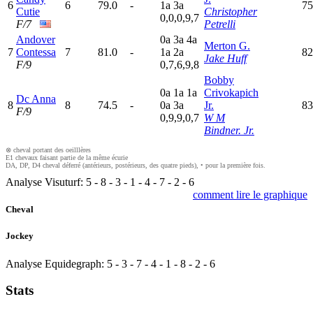
6
6
79.0
-
1
a
3
a
75
Cutie
Christopher
0,0,0,9,7
F/7
Petrelli
Andover
0
a
3
a
4
a
Merton G.
7
Contessa
7
81.0
-
1
a
2
a
82
Jake Huff
F/9
0,7,6,9,8
Bobby
0
a
1
a
1
a
Crivokapich
Dc Anna
8
8
74.5
-
0
a
3
a
Jr.
83
F/9
0,9,9,0,7
W M
Bindner. Jr.
⊗ cheval portant des oeilllères
E1 chevaux faisant partie de la même écurie
DA, DP, D4 cheval déferré (antérieurs, postérieurs, des quatre pieds), • pour la première fois.
Analyse Visuturf:
5
-
8
-
3
-
1
-
4
-
7
-
2
-
6
comment lire le graphique
Cheval
Jockey
Analyse Equidegraph:
5
-
3
-
7
-
4
-
1
-
8
-
2
-
6
Stats