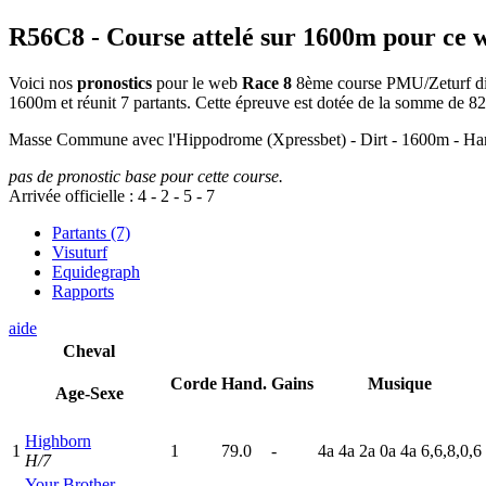
R56C8
- Course attelé sur 1600m pour ce 
Voici nos
pronostics
pour le web
Race 8
8ème course PMU/Zeturf dispu
1600m et réunit 7 partants. Cette épreuve est dotée de la somme de 
Masse Commune avec l'Hippodrome (Xpressbet) - Dirt - 1600m 
pas de pronostic base pour cette course.
Arrivée officielle :
4
-
2
-
5
-
7
Partants (7)
Visuturf
Equidegraph
Rapports
aide
Cheval
Corde
Hand.
Gains
Musique
Age-Sexe
Highborn
1
1
79.0
-
4
a
4
a
2
a
0
a
4
a
6,6,8,0,6
H/7
Your Brother