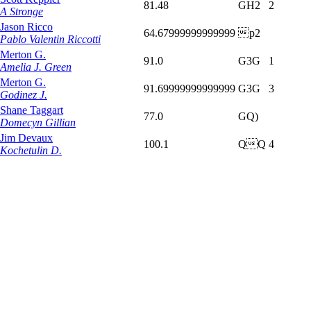
81.48
GH2
2
A Stronge
Jason Ricco
64.67999999999999
p2
Pablo Valentin Riccotti
Merton G.
91.0
G3G
1
Amelia J. Green
Merton G.
91.69999999999999
G3G
3
Godinez J.
Shane Taggart
77.0
GQ)
Domecyn Gillian
Jim Devaux
100.1
QQ
4
Kochetulin D.