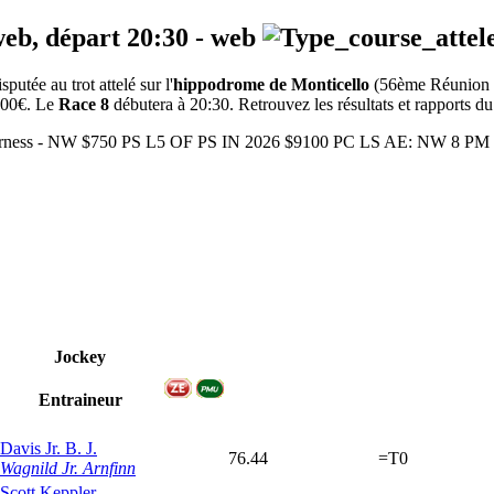
web, départ
20:30
-
web
tée au trot attelé sur l'
hippodrome de Monticello
(56ème Réunion
8200€. Le
Race 8
débutera à 20:30. Retrouvez les résultats et rapports du
- Harness - NW $750 PS L5 OF PS IN 2026 $9100 PC LS AE: NW 8 
Jockey
Entraineur
Davis Jr. B. J.
76.44
=T0
Wagnild Jr. Arnfinn
Scott Keppler