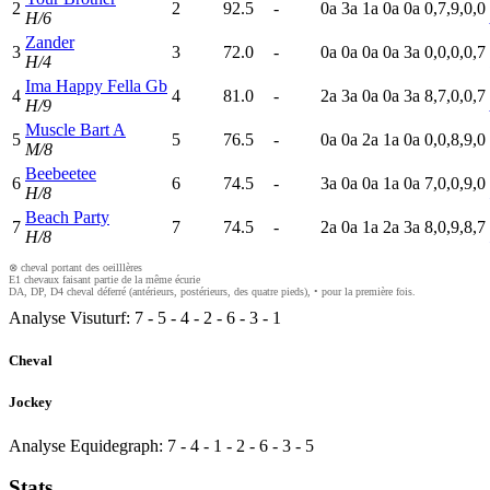
2
2
92.5
-
0
a
3
a
1
a
0
a
0
a
0,7,9,0,0
H/6
Zander
3
3
72.0
-
0
a
0
a
0
a
0
a
3
a
0,0,0,0,7
H/4
Ima Happy Fella Gb
4
4
81.0
-
2
a
3
a
0
a
0
a
3
a
8,7,0,0,7
H/9
Muscle Bart A
5
5
76.5
-
0
a
0
a
2
a
1
a
0
a
0,0,8,9,0
M/8
Beebeetee
6
6
74.5
-
3
a
0
a
0
a
1
a
0
a
7,0,0,9,0
H/8
Beach Party
7
7
74.5
-
2
a
0
a
1
a
2
a
3
a
8,0,9,8,7
H/8
⊗ cheval portant des oeilllères
E1 chevaux faisant partie de la même écurie
DA, DP, D4 cheval déferré (antérieurs, postérieurs, des quatre pieds), • pour la première fois.
Analyse Visuturf:
7
-
5
-
4
-
2
-
6
-
3
-
1
Cheval
Jockey
Analyse Equidegraph:
7
-
4
-
1
-
2
-
6
-
3
-
5
Stats