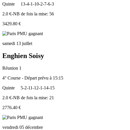
Quinte
13-4-1-10-2-7-6-3
2.0 €-NB de fois la mise: 56
3429.80 €
samedi 13 juillet
Enghien Soisy
Réunion 1
4° Course - Départ prévu à 15:15
Quinte
5-2-11-12-1-14-15
2.0 €-NB de fois la mise: 21
2776.40 €
vendredi 05 décembre