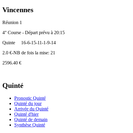
Vincennes
Réunion 1
4° Course - Départ prévu à 20:15
Quinte
16-6-15-11-1-9-14
2.0 €-NB de fois la mise: 21
2596.40 €
Quinté
Pronostic Quinté
Quinté du jour
Arrivée du Quinté
Quinté d'hier
Quinté de demain
Synthèse Quinté