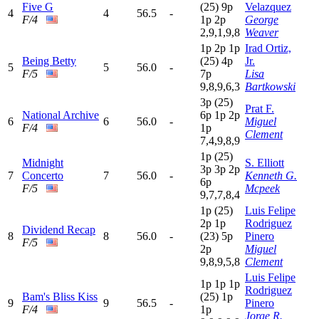
Five G
(25)
9
p
Velazquez
4
4
56.5
-
F/4
1
p
2
p
George
2,9,1,9,8
Weaver
1
p
2
p
1
p
Irad Ortiz,
Being Betty
(25)
4
p
Jr.
5
5
56.0
-
F/5
7
p
Lisa
9,8,9,6,3
Bartkowski
3
p
(25)
Prat F.
National Archive
6
p
1
p
2
p
6
6
56.0
-
Miguel
F/4
1
p
Clement
7,4,9,8,9
1
p
(25)
Midnight
S. Elliott
3
p
3
p
2
p
7
Concerto
7
56.0
-
Kenneth G.
6
p
F/5
Mcpeek
9,7,7,8,4
1
p
(25)
Luis Felipe
2
p
1
p
Rodriguez
Dividend Recap
8
8
56.0
-
(23)
5
p
Pinero
F/5
2
p
Miguel
9,8,9,5,8
Clement
Luis Felipe
1
p
1
p
1
p
Rodriguez
Bam's Bliss Kiss
(25)
1
p
9
9
56.5
-
Pinero
F/4
1
p
Jorge R.