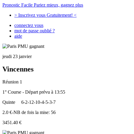
Pronostic Facile
Pariez mieux, gagnez plus
> Inscrivez vous Gratuitement! <
connectez vous
mot de passe oublié ?
aide
jeudi 23 janvier
Vincennes
Réunion 1
1° Course - Départ prévu à 13:55
Quinte
6-2-12-10-4-5-3-7
2.0 €-NB de fois la mise: 56
3451.40 €