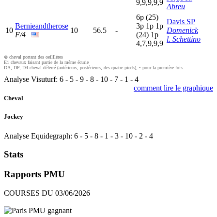
9,9,9,9,9
Abreu
6
p
(25)
Davis SP
Bernieandtherose
3
p
1
p
1
p
10
10
56.5
-
Domenick
F/4
(24)
1
p
l. Schettino
4,7,9,9,9
⊗ cheval portant des oeilllères
E1 chevaux faisant partie de la même écurie
DA, DP, D4 cheval déferré (antérieurs, postérieurs, des quatre pieds), • pour la première fois.
Analyse Visuturf:
6
-
5
-
9
-
8
-
10
-
7
-
1
-
4
comment lire le graphique
Cheval
Jockey
Analyse Equidegraph:
6
-
5
-
8
-
1
-
3
-
10
-
2
-
4
Stats
Rapports PMU
COURSES DU 03/06/2026