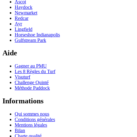
Ascot
Haydock
Newmarket
Redcar
Ayr
Lingfield
Horseshoe Indianapolis
Gulfstream Park
Aide
Gagner au PMU
Les 8 Règles du Turf
Visuturf
Challenge Quinté
Méthode Paddock
Informations
Qui sommes nous
Conditions générales
Mentions légales
Bilan
Charte qualité