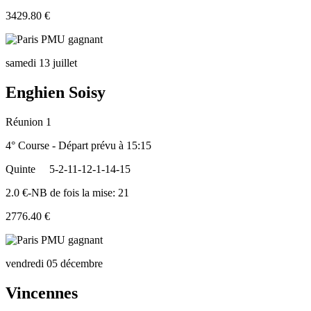
3429.80 €
samedi 13 juillet
Enghien Soisy
Réunion 1
4° Course - Départ prévu à 15:15
Quinte
5-2-11-12-1-14-15
2.0 €-NB de fois la mise: 21
2776.40 €
vendredi 05 décembre
Vincennes