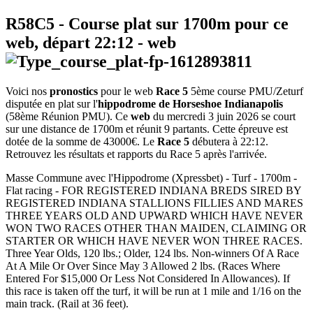
R58C5
- Course plat sur 1700m pour ce
web, départ
22:12
-
web
Voici nos
pronostics
pour le web
Race 5
5ème course PMU/Zeturf
disputée en plat sur l'
hippodrome de Horseshoe Indianapolis
(58ème Réunion PMU). Ce
web
du mercredi 3 juin 2026 se court
sur une distance de 1700m et réunit 9 partants. Cette épreuve est
dotée de la somme de 43000€. Le
Race 5
débutera à 22:12.
Retrouvez les résultats et rapports du Race 5 après l'arrivée.
Masse Commune avec l'Hippodrome (Xpressbet) - Turf - 1700m -
Flat racing - FOR REGISTERED INDIANA BREDS SIRED BY
REGISTERED INDIANA STALLIONS FILLIES AND MARES
THREE YEARS OLD AND UPWARD WHICH HAVE NEVER
WON TWO RACES OTHER THAN MAIDEN, CLAIMING OR
STARTER OR WHICH HAVE NEVER WON THREE RACES.
Three Year Olds, 120 lbs.; Older, 124 lbs. Non-winners Of A Race
At A Mile Or Over Since May 3 Allowed 2 lbs. (Races Where
Entered For $15,000 Or Less Not Considered In Allowances). If
this race is taken off the turf, it will be run at 1 mile and 1/16 on the
main track. (Rail at 36 feet).