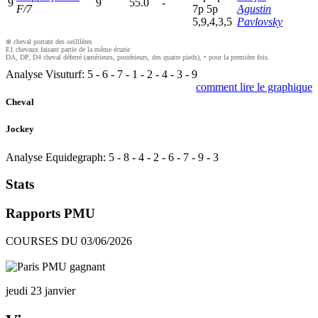
9
9
55.0
-
F/7
7
p
5
p
Agustin
5,9,4,3,5
Pavlovsky
⊗ cheval portant des oeilllères
E1 chevaux faisant partie de la même écurie
DA, DP, D4 cheval déferré (antérieurs, postérieurs, des quatre pieds), • pour la première fois.
Analyse Visuturf:
5
-
6
-
7
-
1
-
2
-
4
-
3
-
9
comment lire le graphique
Cheval
Jockey
Analyse Equidegraph:
5
-
8
-
4
-
2
-
6
-
7
-
9
-
3
Stats
Rapports PMU
COURSES DU 03/06/2026
jeudi 23 janvier