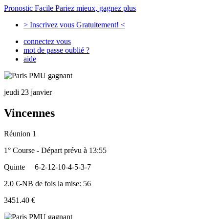
Pronostic Facile
Pariez mieux, gagnez plus
> Inscrivez vous Gratuitement! <
connectez vous
mot de passe oublié ?
aide
jeudi 23 janvier
Vincennes
Réunion 1
1° Course - Départ prévu à 13:55
Quinte
6-2-12-10-4-5-3-7
2.0 €-NB de fois la mise: 56
3451.40 €