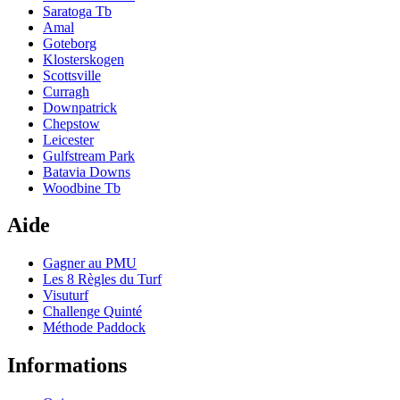
Saratoga Tb
Amal
Goteborg
Klosterskogen
Scottsville
Curragh
Downpatrick
Chepstow
Leicester
Gulfstream Park
Batavia Downs
Woodbine Tb
Aide
Gagner au PMU
Les 8 Règles du Turf
Visuturf
Challenge Quinté
Méthode Paddock
Informations