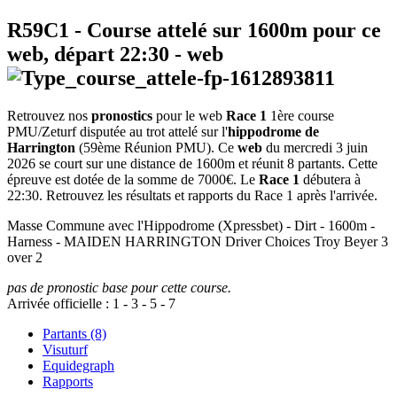
R59C1
- Course attelé sur 1600m pour ce
web, départ
22:30
-
web
Retrouvez nos
pronostics
pour le web
Race 1
1ère course
PMU/Zeturf disputée au trot attelé sur l'
hippodrome de
Harrington
(59ème Réunion PMU). Ce
web
du mercredi 3 juin
2026 se court sur une distance de 1600m et réunit 8 partants. Cette
épreuve est dotée de la somme de 7000€. Le
Race 1
débutera à
22:30. Retrouvez les résultats et rapports du Race 1 après l'arrivée.
Masse Commune avec l'Hippodrome (Xpressbet) - Dirt - 1600m -
Harness - MAIDEN HARRINGTON Driver Choices Troy Beyer 3
over 2
pas de pronostic base pour cette course.
Arrivée officielle :
1
-
3
-
5
-
7
Partants (8)
Visuturf
Equidegraph
Rapports