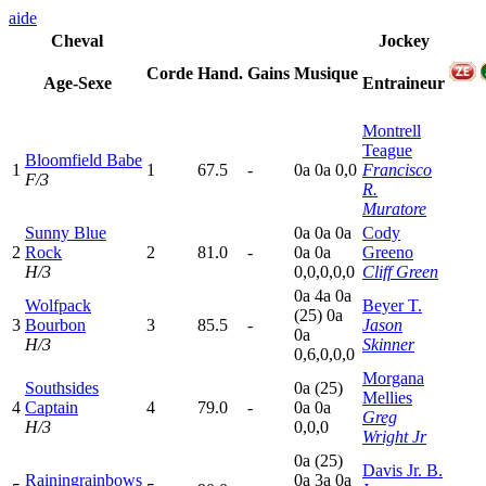
aide
Cheval
Jockey
Corde
Hand.
Gains
Musique
Age-Sexe
Entraineur
Montrell
Teague
Bloomfield Babe
1
1
67.5
-
0
a
0
a
0,0
Francisco
F/3
R.
Muratore
Sunny Blue
0
a
0
a
0
a
Cody
2
Rock
2
81.0
-
0
a
0
a
Greeno
H/3
0,0,0,0,0
Cliff Green
0
a
4
a
0
a
Wolfpack
Beyer T.
(25)
0
a
3
Bourbon
3
85.5
-
Jason
0
a
H/3
Skinner
0,6,0,0,0
Morgana
Southsides
0
a
(25)
Mellies
4
Captain
4
79.0
-
0
a
0
a
Greg
H/3
0,0,0
Wright Jr
0
a
(25)
Davis Jr. B.
Rainingrainbows
0
a
3
a
0
a