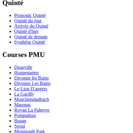
Quinté
Pronostic Quinté
Quinté du jour
Arrivée du Quinté
Quinté d'hier
Quinté de demain
Synthèse Quinté
Courses PMU
Deauville
Hoppegarten
Divonne les Bains
Divonne Les Bains
Le Lion D'angers
La Gacilly
Monchengladbach
Maronas
Royan La Palmyre
Pompadour
Busan
Seoul
Monmouth Park