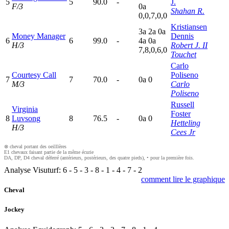
5
5
90.0
-
J.
F/3
0
a
Shahan R.
0,0,7,0,0
Kristiansen
3
a
2
a
0
a
Money Manager
Dennis
6
6
99.0
-
4
a
0
a
H/3
Robert J. II
7,8,0,6,0
Touchet
Carlo
Courtesy Call
Poliseno
7
7
70.0
-
0
a
0
M/3
Carlo
Poliseno
Russell
Virginia
Foster
8
Luvsong
8
76.5
-
0
a
0
Hetteling
H/3
Cees Jr
⊗ cheval portant des oeilllères
E1 chevaux faisant partie de la même écurie
DA, DP, D4 cheval déferré (antérieurs, postérieurs, des quatre pieds), • pour la première fois.
Analyse Visuturf:
6
-
5
-
3
-
8
-
1
-
4
-
7
-
2
comment lire le graphique
Cheval
Jockey