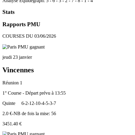
Analyse Equidegraph:
5
-
6
-
3
-
2
-
7
-
8
-
1
-
4
Stats
Rapports PMU
COURSES DU 03/06/2026
jeudi 23 janvier
Vincennes
Réunion 1
1° Course - Départ prévu à 13:55
Quinte
6-2-12-10-4-5-3-7
2.0 €-NB de fois la mise: 56
3451.40 €