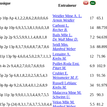
usique
Entraineur
Weidler Mme A. L.
p
10p
A
p
4,1,2,2,8,6,2,8,0,0,6,6
17
65.1
Armin Weidler
Carboni L.
1p
4
p
10p
6,9,3,5,3,8,1,9,6,0,3,8
14
88.75
Recher B.
Bails Mlle L.
6
p
2
p
2
p
9,5,5,9,9,1,1,4,8,8,1,8
7.2
94.63
De Wulf Mme D.
Seidl Mm.
3
p
2
p
13p
8,3,7,9,6,8,8,7,8,7,8,6
3.6
88.89
Manfred Weber
Lemaitre A.
11p
13p
9
p
4,6,0,4,5,0,2,9,7,1,1,3
12
71.96
Krebs M.
Puillet-Roda Emi.
h
4
s
2
s
9,4,8,2,7,0,0,7,6,8,9,6
6.9
102.9
Pitart M.
Crublet E.
5
p
2
p
5
p
6,8,1,8,2,0,2,5,8,5,4,3
13
91.56
Weissmeier M. F.
Russell Leblanc
9
p
8
p
4
p
9,2,6,3,8,4,0,1,2,6,8,9
34
91.97
Krebs M.
Malacova Mme M.
6
p
11p
3
p
9,9,0,1,3,3,4,4,9,7,5,5
25
90.3
Schwinn U.
Velon Mlle M.
15p
7
p
(24)
8,3,1,7,6,3,7,5,3,0,4,4
5.5
81.2
Manfred Weber