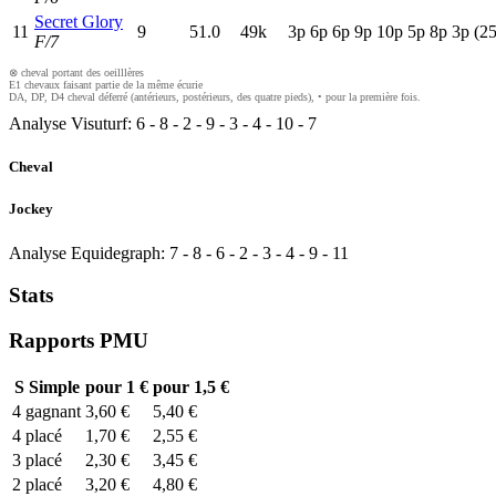
Secret Glory
11
9
51.0
49k
3
p
6
p
6
p
9
p
10p
5
p
8
p
3
p
(25
F/7
⊗ cheval portant des oeilllères
E1 chevaux faisant partie de la même écurie
DA, DP, D4 cheval déferré (antérieurs, postérieurs, des quatre pieds), • pour la première fois.
Analyse Visuturf:
6
-
8
-
2
-
9
-
3
-
4
-
10
-
7
Cheval
Jockey
Analyse Equidegraph:
7
-
8
-
6
-
2
-
3
-
4
-
9
-
11
Stats
Rapports PMU
S
Simple
pour 1 €
pour 1,5 €
4
gagnant
3,60 €
5,40 €
4
placé
1,70 €
2,55 €
3
placé
2,30 €
3,45 €
2
placé
3,20 €
4,80 €