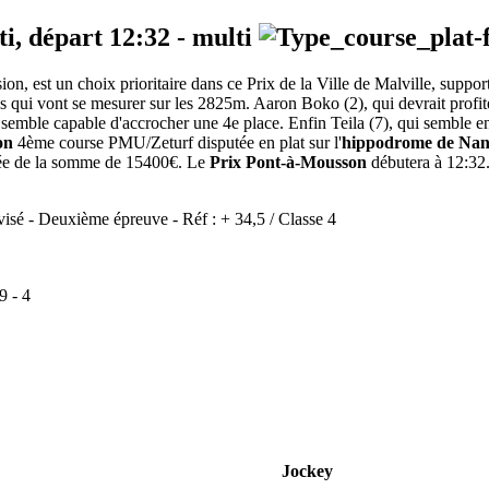
ti, départ
12:32
-
multi
casion, est un choix prioritaire dans ce Prix de la Ville de Malville, su
us qui vont se mesurer sur les 2825m. Aaron Boko (2), qui devrait profite
, semble capable d'accrocher une 4e place. Enfin Teila (7), qui semble e
on
4ème course PMU/Zeturf disputée en plat sur l'
hippodrome de Na
otée de la somme de 15400€. Le
Prix Pont-à-Mousson
débutera à 12:32.
visé - Deuxième épreuve - Réf : + 34,5 / Classe 4
9
-
4
Jockey