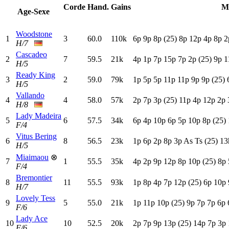
Corde
Hand.
Gains
M
Age-Sexe
Woodstone
1
3
60.0
110k
6
p
9
p
8
p
(25)
8
p
12p
4
p
8
p
2
H/7
Cascadeo
2
7
59.5
21k
4
p
1
p
7
p
15p
7
p
2
p
(25)
9
p
1
H/5
Ready King
3
2
59.0
79k
1
p
5
p
5
p
11p
11p
9
p
9
p
(25)
H/5
Vallando
4
4
58.0
57k
2
p
7
p
3
p
(25)
11p
4
p
12p
2
p
H/8
Lady Madeira
5
6
57.5
34k
6
p
4
p
10p
6
p
5
p
10p
8
p
(25)
F/4
Vitus Bering
6
8
56.5
23k
1
p
6
p
2
p
8
p
3
p
A
s
T
s
(25)
13
H/5
Miaimaou
⊗
7
1
55.5
35k
4
p
2
p
9
p
12p
8
p
10p
(25)
8
p
F/4
Bremontier
8
11
55.5
93k
1
p
8
p
4
p
7
p
12p
(25)
6
p
10p
H/7
Lovely Tess
9
5
55.0
21k
1
p
11p
10p
(25)
9
p
7
p
7
p
6
p
F/6
Lady Ace
10
10
52.5
20k
2
p
7
p
9
p
13p
(25)
14p
7
p
3
p
F/6